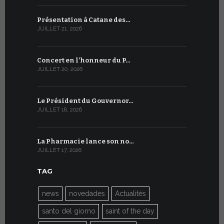
Présentation à Catane des…
Table rond
JUILLET 21, 2026
JUILLET 9, 20
Concert en l’honneur du P…
Conversati
JUILLET 20, 2026
JUILLET 9, 20
Le Président du Gouvernor…
Le message
JUILLET 18, 2026
JUILLET 8, 20
La Pharmacie lance son no…
Du 6 au 27 
JUILLET 17, 2026
JUILLET 7, 20
TAG
news
novedades
Actualités
santo del giorno
saint of the day