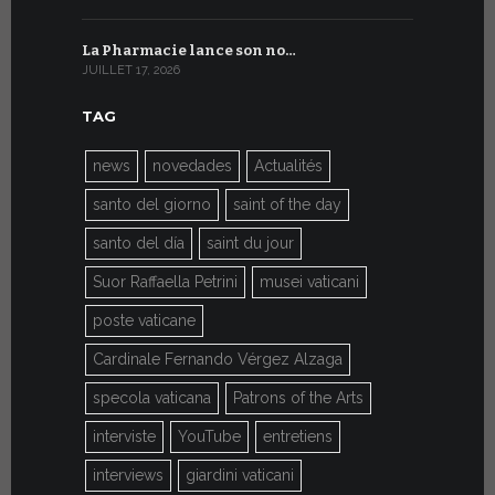
La Pharmacie lance son no…
Du 6 au 27 
JUILLET 17, 2026
JUILLET 7, 20
TAG
news
novedades
Actualités
santo del giorno
saint of the day
santo del día
saint du jour
Suor Raffaella Petrini
musei vaticani
poste vaticane
Cardinale Fernando Vérgez Alzaga
specola vaticana
Patrons of the Arts
interviste
YouTube
entretiens
interviews
giardini vaticani