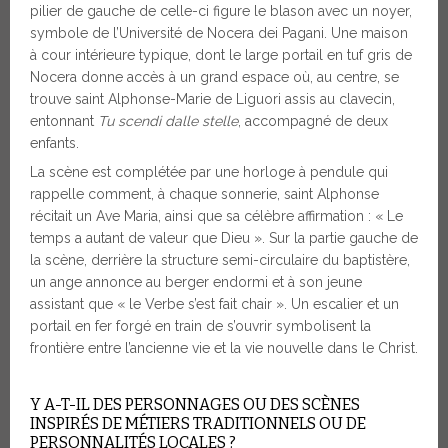
pilier de gauche de celle-ci figure le blason avec un noyer,
symbole de l’Université de Nocera dei Pagani. Une maison
à cour intérieure typique, dont le large portail en tuf gris de
Nocera donne accès à un grand espace où, au centre, se
trouve saint Alphonse-Marie de Liguori assis au clavecin,
entonnant
Tu scendi dalle stelle
, accompagné de deux
enfants.
La scène est complétée par une horloge à pendule qui
rappelle comment, à chaque sonnerie, saint Alphonse
récitait un Ave Maria, ainsi que sa célèbre affirmation : « Le
temps a autant de valeur que Dieu ». Sur la partie gauche de
la scène, derrière la structure semi-circulaire du baptistère,
un ange annonce au berger endormi et à son jeune
assistant que « le Verbe s’est fait chair ». Un escalier et un
portail en fer forgé en train de s’ouvrir symbolisent la
frontière entre l’ancienne vie et la vie nouvelle dans le Christ.
Y A-T-IL DES PERSONNAGES OU DES SCÈNES
INSPIRÉS DE MÉTIERS TRADITIONNELS OU DE
PERSONNALITÉS LOCALES ?