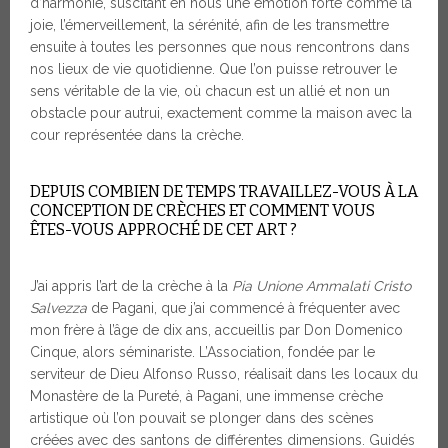
d’harmonie, suscitant en nous une émotion forte comme la
joie, l’émerveillement, la sérénité, afin de les transmettre
ensuite à toutes les personnes que nous rencontrons dans
nos lieux de vie quotidienne. Que l’on puisse retrouver le
sens véritable de la vie, où chacun est un allié et non un
obstacle pour autrui, exactement comme la maison avec la
cour représentée dans la crèche.
DEPUIS COMBIEN DE TEMPS TRAVAILLEZ-VOUS À LA
CONCEPTION DE CRÈCHES ET COMMENT VOUS
ÊTES-VOUS APPROCHÉ DE CET ART ?
J’ai appris l’art de la crèche à la
Pia Unione Ammalati Cristo
Salvezza
de Pagani, que j’ai commencé à fréquenter avec
mon frère à l’âge de dix ans, accueillis par Don Domenico
Cinque, alors séminariste. L’Association, fondée par le
serviteur de Dieu Alfonso Russo, réalisait dans les locaux du
Monastère de la Pureté, à Pagani, une immense crèche
artistique où l’on pouvait se plonger dans des scènes
créées avec des santons de différentes dimensions. Guidés