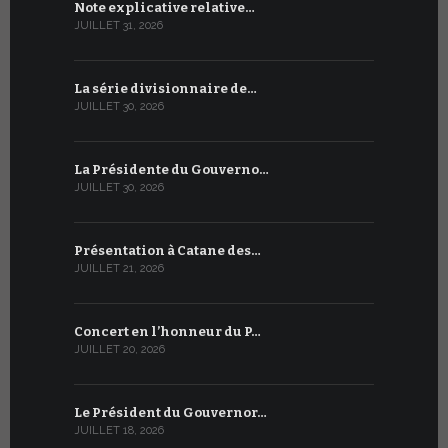
Note explicative relative…
Accord sig
JUILLET 31, 2026
JUILLET 13, 2
La série divisionnaire de…
Le WSIS For
JUILLET 30, 2026
JUILLET 13, 2
La Présidente du Gouverno…
Trois émi
JUILLET 30, 2026
JUILLET 10, 2
Présentation à Catane des…
Table rond
JUILLET 21, 2026
JUILLET 9, 20
Concert en l’honneur du P…
Conversati
JUILLET 20, 2026
JUILLET 9, 20
Le Président du Gouvernor…
Le message
JUILLET 18, 2026
JUILLET 8, 20