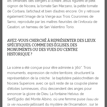
les offrandes des bergers à l’Enfant Jésus figurent le petit
oignon de Nocera, la tomate San Marzano, la petite tomate
de Corbara, l’artichaut et bien d’autres encore. On y retrouve
également l’image de la Vierge aux Trois Couronnes de
Sarno, reproduite par les maîtres fleuristes de l’
Infiorata
de
Casatori, un hameau de San Valentino Torio.
AVEZ-VOUS CHERCHÉ À REPRÉSENTER DES LIEUX
SPÉCIFIQUES, COMME DES ÉGLISES, DES
MONUMENTS OU DES VUES DU CENTRE
HISTORIQUE ?
La scène a été conçue pour être admirée à 360°. Trois
monuments, expression de notre territoire, structurent la
représentation de la crèche : le baptistère paléochrétien de
Nocera Superiore, avec ce qu’il reste de sa coupole pleine
d’étoiles lumineuses, d’où descendent des anges pour
annoncer la gloire de Dieu. La fontaine Helvius de
Sant’Egidio del Monte Albino, où une femme puise
l’eau de
la vie nouvelle
jaillissant du mystère de l’Incarnation ; sur le