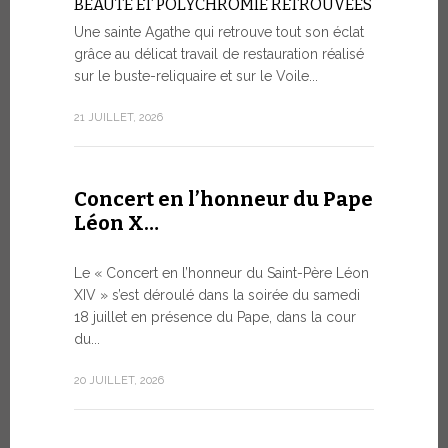
BEAUTÉ ET POLYCHROMIE RETROUVÉES
à Genè
Une sainte Agathe qui retrouve tout son éclat
grâce au délicat travail de restauration réalisé
LA SAUVE
HUMAINE 
sur le buste-reliquaire et sur le Voile...
ARTIFICI
21 JUILLET, 2026
Dans le ca
s’est tenue
9 JUILLET, 20
Concert en l’honneur du Pape
Léon X…
Le mes
Le « Concert en l’honneur du Saint-Père Léon
Forum 
XIV » s’est déroulé dans la soirée du samedi
18 juillet en présence du Pape, dans la cour
LE DIALO
du...
HISTORI
Le Pape Léo
20 JUILLET, 2026
Saint-Siège
dialogue, en