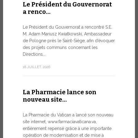
Le Président du Gouvernorat
8 JUILLET, 20
a renco…
Le Président du Gouvernorat a rencontré S.E.
Du 6 au
M. Adam Mariusz Kwiatkowski, Ambassadeur
XIV…
de Pologne près le Saint-Siège, afin d’évoquer
des projets communs concernant les
Dans l’aprè
Directions...
Pape Léon X
apostolique
18 JUILLET, 2026
une période
7 JUILLET, 20
La Pharmacie lance son
nouveau site…
Ouvert
La Pharmacie du Vatican a lancé son nouveau
Forum 
site internet, www.farmaciavaticana.va,
entièrement repensé grâce à une importante
L’édition 
opération de modernisation et de mise à