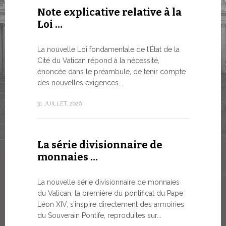
Note explicative relative à la
Le WSIS
Loi …
Good G
LE BESOI
La nouvelle Loi fondamentale de l’État de la
MONDE E
Cité du Vatican répond à la nécessité,
À un moment
énoncée dans le préambule, de tenir compte
Léon XIV a 
des nouvelles exigences...
Siège...
31 JUILLET, 2026
13 JUILLET, 2
La série divisionnaire de
Trois é
monnaies …
numism
La nouvelle série divisionnaire de monnaies
À partir d’a
du Vatican, la première du pontificat du Pape
émissions 
Léon XIV, s’inspire directement des armoiries
sur la bout
du Souverain Pontife, reproduites sur...
commerciali