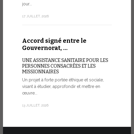
aujourd’hui 
jour...
rendez-vous
consacré à 
17 JUILLET, 2026
organisé...
7 JUILLET, 20
Accord signé entre le
Gouvernorat, …
Cérémo
UNE ASSISTANCE SANITAIRE POUR LES
Fiat T
PERSONNES CONSACRÉES ET LES
MISSIONNAIRES
POUR UNE
Un projet à forte portée éthique et sociale,
visant à étudier, approfondir et mettre en
Vingt véhic
œuvre...
été officie
l’État de la
13 JUILLET, 2026
30 JUIN, 2026