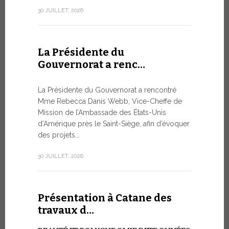
numismatiq
30 JUILLET, 2026
10 JUILLET, 2
La Présidente du
Gouvernorat a renc…
Table r
WSIS F
La Présidente du Gouvernorat a rencontré
Mme Rebecca Danis Webb, Vice-Cheffe de
L’UTILIS
Mission de l’Ambassade des États-Unis
ARTIFICIE
d’Amérique près le Saint-Siège, afin d’évoquer
QUESTIO
des projets...
Moment ph
organisé pa
30 JUILLET, 2026
télécommuni
9 JUILLET, 20
Présentation à Catane des
travaux d…
Conver