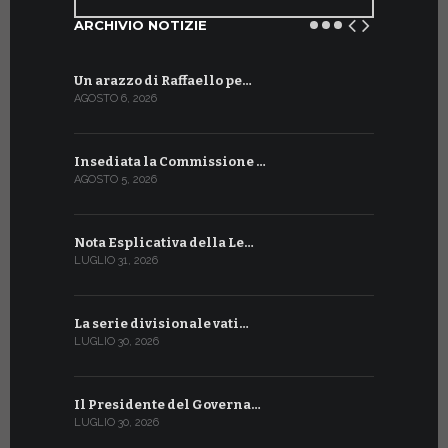
ARCHIVIO NOTIZIE
Un arazzo di Raffaello pe…
Il Preside
AGOSTO 6, 2026
LUGLIO 18, 20
Insediata la Commissione …
La Farmaci
AGOSTO 5, 2026
LUGLIO 17, 20
Nota Esplicativa della Le…
Siglato ac
LUGLIO 31, 2026
LUGLIO 13, 20
La serie divisionale vati…
A Ginevra 
LUGLIO 30, 2026
LUGLIO 13, 20
Il Presidente del Governa…
Tre emiss
LUGLIO 30, 2026
LUGLIO 10, 20