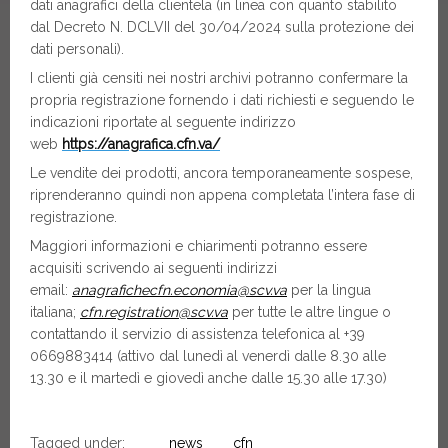
dati anagrafici della clientela (in linea con quanto stabilito
dal Decreto N. DCLVII del 30/04/2024 sulla protezione dei
dati personali).
I clienti già censiti nei nostri archivi potranno confermare la
propria registrazione fornendo i dati richiesti e seguendo le
indicazioni riportate al seguente indirizzo
web
https://anagrafica.cfn.va/
Le vendite dei prodotti, ancora temporaneamente sospese,
riprenderanno quindi non appena completata l’intera fase di
registrazione.
Maggiori informazioni e chiarimenti potranno essere
acquisiti scrivendo ai seguenti indirizzi
email:
anagrafichecfn.economia@scv.va
per la lingua
italiana;
cfn.registration@scv.va
per tutte le altre lingue o
contattando il servizio di assistenza telefonica al +39
0669883414 (attivo dal lunedì al venerdì dalle 8.30 alle
13.30 e il martedì e giovedì anche dalle 15.30 alle 17.30)
Tagged under:
news
cfn