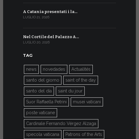
A Catania presentati i la…
A Ginevra 
LUGLIO 21, 2026
LUGLIO 9, 202
Nel Cortile del Palazzo A…
A Ginevra
LUGLIO 20, 2026
LUGLIO 9, 202
TAG
news
novedades
Actualités
santo del giorno
saint of the day
santo del día
saint du jour
Suor Raffaella Petrini
musei vaticani
poste vaticane
Cardinale Fernando Vérgez Alzaga
specola vaticana
Patrons of the Arts