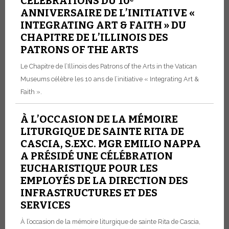
CÉLÉBRATIONS DU 10ᵉ
ANNIVERSAIRE DE L’INITIATIVE «
INTEGRATING ART & FAITH » DU
CHAPITRE DE L’ILLINOIS DES
PATRONS OF THE ARTS
Le Chapitre de l’Illinois des Patrons of the Arts in the Vatican
Museums célèbre les 10 ans de l’initiative « Integrating Art &
Faith ».
À L’OCCASION DE LA MÉMOIRE
LITURGIQUE DE SAINTE RITA DE
CASCIA, S.EXC. MGR EMILIO NAPPA
A PRÉSIDÉ UNE CÉLÉBRATION
EUCHARISTIQUE POUR LES
EMPLOYÉS DE LA DIRECTION DES
INFRASTRUCTURES ET DES
SERVICES
À l’occasion de la mémoire liturgique de sainte Rita de Cascia,