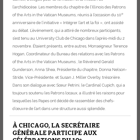
l’archidiocèse. Les membres du chapitre de l’Illinois des Patrons
e
of the Arts in the Vatican Museums, réunis à l’occasion du 10
anniversaire de l’initiative « Intégrer l’art et la foi », ont assisté
au débat. L’événement, qui a attiré de nombreux participants,
s’est tenu au University Club de Chicago dans l’après-midi du 2
novembre. Étaient présents, entre autres, Monseigneur Terence
Hogan, Coordinateur du Bureau des relations avec les Patrons
of the Arts in the Vatican Museums , le Révérend Gerald
Gunderson, Anna Shea, Présidente du chapitre, Donna Nelson-
Stride, Vice-Présidente, et Susan J. Miller Overby, trésorière.
Dans son dialogue avec Sœur Petrini, le Cardinal Cupich, qui a
toujours soutenu les Patrons locaux, a illustré les raisons pour
lesquelles les Papes ont décidé de rassembler des chefs-
d’œuvre de l’art dans une structure aussi splendide.
À CHICAGO, LA SECRÉTAIRE
GÉNÉRALE PARTICIPE AUX