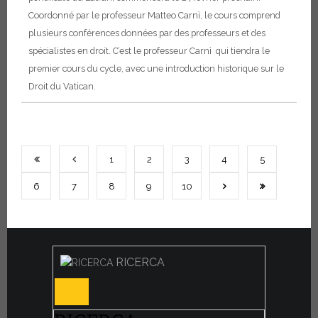
Coordonné par le professeur Matteo Carnì, le cours comprend
plusieurs conférences données par des professeurs et des
spécialistes en droit. C’est le professeur Carnì qui tiendra le
premier cours du cycle, avec une introduction historique sur le
Droit du Vatican.
1
2
3
4
5
6
7
8
9
10
RICERCA