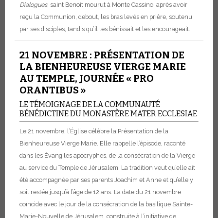
Dialogues
, saint Benoît mourut à Monte Cassino, après avoir
reçu la Communion, debout, les bras levés en prière, soutenu
par ses disciples, tandis qu’il les bénissait et les encourageait.
21 NOVEMBRE : PRÉSENTATION DE
LA BIENHEUREUSE VIERGE MARIE
AU TEMPLE, JOURNÉE « PRO
ORANTIBUS »
LE TÉMOIGNAGE DE LA COMMUNAUTÉ
BÉNÉDICTINE DU MONASTÈRE MATER ECCLESIAE
Le 21 novembre, l’Église célèbre la Présentation de la
Bienheureuse Vierge Marie. Elle rappelle l’épisode, raconté
dans les Évangiles apocryphes, de la consécration de la Vierge
au service du Temple de Jérusalem. La tradition veut qu’elle ait
été accompagnée par ses parents Joachim et Anne et qu’elle y
soit restée jusqu’à l’âge de 12 ans. La date du 21 novembre
coïncide avec le jour de la consécration de la basilique Sainte-
Marie-Nouvelle de Jérusalem, construite à l’initiative de