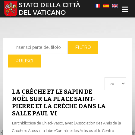
Seleziona la tua lingua
Inserisci parte del titolo
FILTRO
PULISCI
Visualizza #
LA CRÈCHE ET LE SAPIN DE
NOËL SUR LA PLACE SAINT-
PIERRE ET LA CRÈCHE DANS LA
SALLE PAUL VI
L’archidiocèse de Chieti-Vasto, avec l’Association des Amis de la
Crèche d’Atessa, la Libre Confrérie des Artistes et le Centre