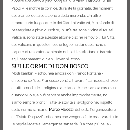
giocare a calcetto, a ping pong e a biliardino. L’atrio dell’Aula
Paolo VI è inoltre la cornice, durante la giornata, dei momenti
del pranzo, della colazione e della merenda. Un altro
straordinario luogo, quello dei Giardini Vaticani, è lo sfondo di
passeggiate e pic-nic. Inoltre, in un’altra zona, vicina ai Musei
Vaticani, sono state allestite alcune piscine removibili.
La Città
del Vaticano in questo mese di luglio ha dunque anche il
‘sapore’ di un oratorio animato nello stile salesiano e ispirato
agli insegnamenti di San Giovanni Bosco.
SULLE ORME DI DON BOSCO
Molti bambini - sottolinea ancora don Franco Fontana -
chiedono se Papa Francesco verrà a trovarli. “La risposta che do
a tutti - conclude il religioso salesiano - è che siamo a casa sua:
quando vuole, e può capitare anche improvvisamente, noi
siamo sempre pronti”. Tutte le attività si svolgono nel rispetto
delle norme sanitarie.
Marco Maiozzi
, dello staff organizzatore
di “Estate Ragazzi”, sottolinea che vengono fatte osservare tutte
le regole legate all’emergenza sanitaria. “La cosa più bella -