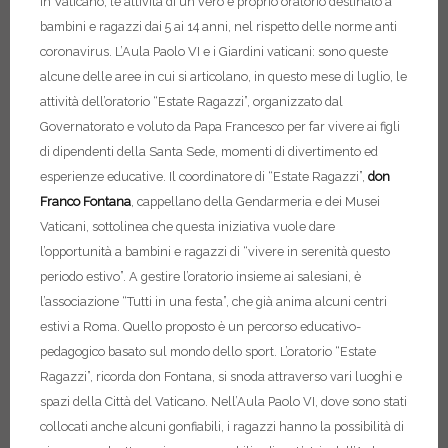
in Vaticano, le attività di un vero e proprio oratorio destinato a
bambini e ragazzi dai 5 ai 14 anni, nel rispetto delle norme anti
coronavirus.
L’Aula Paolo VI e i Giardini vaticani: sono queste
alcune delle aree in cui si articolano, in questo mese di luglio, le
attività dell’oratorio “Estate Ragazzi”, organizzato dal
Governatorato e voluto da Papa Francesco per far vivere ai figli
di dipendenti della Santa Sede, momenti di divertimento ed
esperienze educative. Il coordinatore di “Estate Ragazzi”,
don
Franco Fontana
, cappellano della Gendarmeria e dei Musei
Vaticani, sottolinea che questa iniziativa vuole dare
l’opportunità a bambini e ragazzi di “vivere in serenità questo
periodo estivo”.
A gestire l’oratorio insieme ai salesiani, è
l’associazione “Tutti in una festa”, che già anima alcuni centri
estivi a Roma. Quello proposto è un percorso educativo-
pedagogico basato sul mondo dello sport. L’oratorio “Estate
Ragazzi”, ricorda don Fontana, si snoda attraverso vari luoghi e
spazi della Città del Vaticano. Nell’Aula Paolo VI, dove sono stati
collocati anche alcuni gonfiabili, i ragazzi hanno la possibilità di