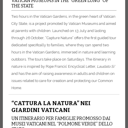
VATICAN MUSEUMS IN THE “GREEN LUNG” OF
THE STATE
Two hours in the Vatican Gardens, in the green heart of Vatican
City State, is a project promoted by Vatican Museums and aimed
at parents with children. Launched on 13 July and lasting
through 26 October, “Capture Nature” offers the first guided tour
dedicated specifically to families, where they can spend two
hours in the Vatican Gardens, immersed in nature and learning
outdoors. The tours take place on Saturdays. The itinerary in
nature is inspired by Pope Francis’ Encyclical Letter,
Laudato
Si’
and has the aim of raising awareness in adults and children on
issues related to care for creation and protecting our Common
Home.
“CATTURA LA NATURA” NEI
GIARDINI VATICANI
UN ITINERARIO PER FAMIGLIE PROMOSSO DAI
MUSEI VATICANI NEL “POLMONE VERDE” DELLO