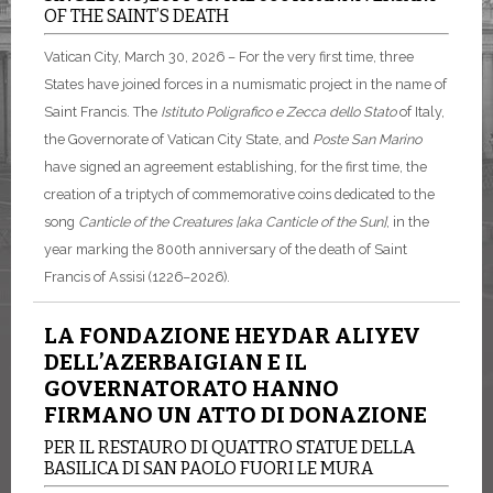
OF THE SAINT’S DEATH
Vatican City, March 30, 2026 – For the very first time, three
States have joined forces in a numismatic project in the name of
Saint Francis. The
Istituto Poligrafico e Zecca dello Stato
of Italy,
the Governorate of Vatican City State, and
Poste San Marino
have signed an agreement establishing, for the first time, the
creation of a triptych of commemorative coins dedicated to the
song
Canticle of the Creatures [aka Canticle of the Sun]
, in the
year marking the 800th anniversary of the death of Saint
Francis of Assisi (1226–2026).
LA FONDAZIONE HEYDAR ALIYEV
DELL’AZERBAIGIAN E IL
GOVERNATORATO HANNO
FIRMANO UN ATTO DI DONAZIONE
PER IL RESTAURO DI QUATTRO STATUE DELLA
BASILICA DI SAN PAOLO FUORI LE MURA