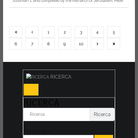
Justinian 1, and completed by the Patriarch of Jerusalem, Peter.
1
2
3
4
5
6
7
8
9
10
RICERCA
RICERCA
Ricerca
Filter by date: