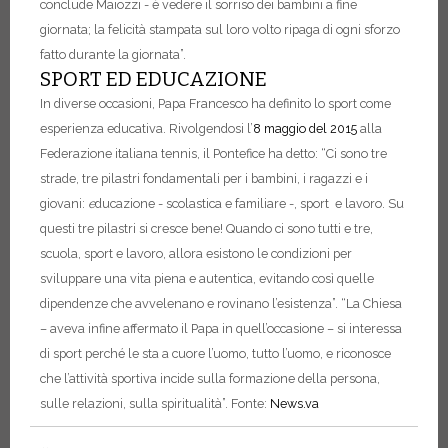
conclude Maiozzi - è vedere il sorriso dei bambini a fine
giornata; la felicità stampata sul loro volto ripaga di ogni sforzo
fatto durante la giornata”.
SPORT ED EDUCAZIONE
In diverse occasioni, Papa Francesco ha definito lo sport come
esperienza educativa. Rivolgendosi l’
8 maggio del 2015
alla
Federazione italiana tennis, il Pontefice ha detto: “Ci sono tre
strade, tre pilastri fondamentali per i bambini, i ragazzi e i
giovani:
e
ducazione - scolastica e familiare -, sport e lavoro. Su
questi tre pilastri si cresce bene! Quando ci sono tutti e tre,
scuola, sport e lavoro, allora esistono le condizioni per
sviluppare una vita piena e autentica, evitando così quelle
dipendenze che avvelenano e rovinano l’esistenza”. “La Chiesa
– aveva infine affermato il Papa in quell’occasione – si interessa
di sport perché le sta a cuore l’uomo, tutto l’uomo, e riconosce
che l’attività sportiva incide sulla formazione della persona,
sulle relazioni, sulla spiritualità”.
Fonte:
News.va