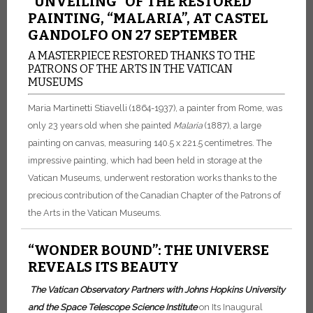
“UNVEILING” OF THE RESTORED
PAINTING, “MALARIA”, AT CASTEL
GANDOLFO ON 27 SEPTEMBER
A MASTERPIECE RESTORED THANKS TO THE
PATRONS OF THE ARTS IN THE VATICAN
MUSEUMS
Maria Martinetti Stiavelli (1864-1937), a painter from Rome, was
only 23 years old when she painted
Malaria
(1887), a large
painting on canvas, measuring 140.5 x 221.5 centimetres. The
impressive painting, which had been held in storage at the
Vatican Museums, underwent restoration works thanks to the
precious contribution of the Canadian Chapter of the Patrons of
the Arts in the Vatican Museums.
“WONDER BOUND”: THE UNIVERSE
REVEALS ITS BEAUTY
The Vatican Observatory Partners with Johns Hopkins University
and the Space Telescope Science Institute
on Its Inaugural