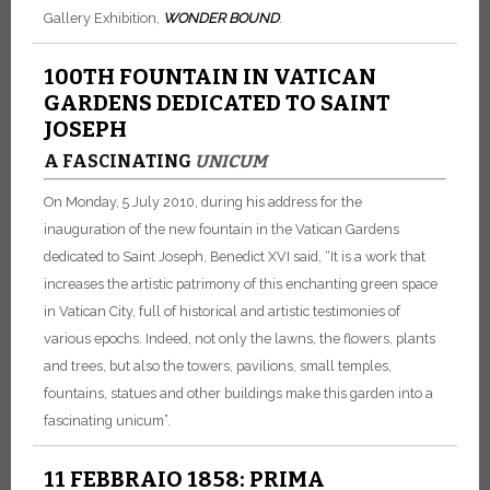
Gallery Exhibition,
WONDER BOUND
.
100TH FOUNTAIN IN VATICAN
GARDENS DEDICATED TO SAINT
JOSEPH
A FASCINATING
UNICUM
On Monday, 5 July 2010, during his address for the
inauguration of the new fountain in the Vatican Gardens
dedicated to Saint Joseph, Benedict XVI said, “It is a work that
increases the artistic patrimony of this enchanting green space
in Vatican City, full of historical and artistic testimonies of
various epochs. Indeed, not only the lawns, the flowers, plants
and trees, but also the towers, pavilions, small temples,
fountains, statues and other buildings make this garden into a
fascinating unicum”.
11 FEBBRAIO 1858: PRIMA