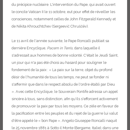
du précipice nucléaire. L'intervention du Pape, qui avait ouvert
le concile Vatican II le 11 octobre, eut pour effet de réveiller les
consciences, notamment celles de John Fitzgerald Kennedy et
de Nikita Khrouchtchev (Sergeevič Chruščëv).
Le 11 avril de l'année suivante, le Pape Roncalli publiait sa
dernière Encyclique,
Pacem in Terris
, dans laquelle il
s'adressait aux hommes de bonne volonté. C'était le Jeudi Saint,
un jour qui n'a pas été choisi au hasard pour souligner le
fondement de la paix : « La paix sur la terre, objet du profond
désir de l'humanité de tous les temps, ne peut se fonder ni
s'affermir que dans le respect absolu de l'ordre établi par Dieu
».
Avec cette Encyclique, le Souverain Pontife adressa un appel
sincère à tous, sans distinction, afin qu'ils s'efforcent activement
de promouvoir la paix par tous les moyens. Ce zèle en faveur de
la pacification entre les peuples et du rejet de la guerre lui valut
d'être appelé le « bon Pape ».
Angelo Giuseppe Roncalli naquit
le 25 novembre 1881 à Sotto il Monte (Bergame, Italie), dans une