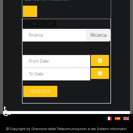
RICERCA
Ricerca
Filter by date:
APRI IL CALE
APRI IL CALE
RICERCA
♿
Seleziona la tua lingua
© Copyright by Direzione delle Telecomunicazioni e dei Sistemi Informatici