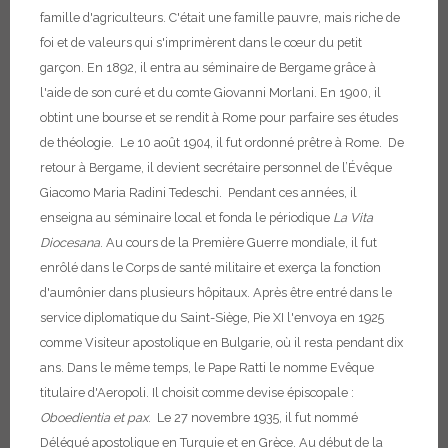
famille d'agriculteurs. C'était une famille pauvre, mais riche de
foi et de valeurs qui s'imprimèrent dans le cœur du petit
garçon. En 1892, il entra au séminaire de Bergame grâce à
l'aide de son curé et du comte Giovanni Morlani. En 1900, il
obtint une bourse et se rendit à Rome pour parfaire ses études
de théologie. Le 10 août 1904, il fut ordonné prêtre à Rome. De
retour à Bergame, il devient secrétaire personnel de l’Évêque
Giacomo Maria Radini Tedeschi. Pendant ces années, il
enseigna au séminaire local et fonda le périodique
La Vita
Diocesana
. Au cours de la Première Guerre mondiale, il fut
enrôlé dans le Corps de santé militaire et exerça la fonction
d'aumônier dans plusieurs hôpitaux.
Après être entré dans le
service diplomatique du Saint-Siège, Pie XI l'envoya en 1925
comme Visiteur apostolique en Bulgarie, où il resta pendant dix
ans. Dans le même temps, le Pape Ratti le nomme Evêque
titulaire d'Aeropoli. Il choisit comme devise épiscopale :
Oboedientia et pax
.
Le 27 novembre 1935, il fut nommé
Délégué apostolique en Turquie et en Grèce. Au début de la