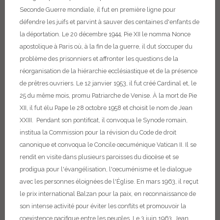
Seconde Guerre mondiale, il fut en première ligne pour
défendre les juifs et parvint à sauver des centaines d'enfants de
la déportation. Le 20 décembre 1944, Pie XII le nomma Nonce
apostolique à Paris où, à la fin de la guerre, il dut s’occuper du
problème des prisonniers et affronter les questions de la
réorganisation de la hiérarchie ecclésiastique et de la présence
de prêtres ouvriers. Le 12 janvier 1953, il fut créé Cardinal et, le
25 du même mois, promu Patriarche de Venise.
À la mort de Pie
XII, il fut élu Pape le 28 octobre 1958 et choisit le nom de Jean
XXIII. Pendant son pontificat, il convoqua le Synode romain,
institua la Commission pour la révision du Code de droit
canonique et convoqua le Concile œcuménique Vatican II. Il se
rendit en visite dans plusieurs paroisses du diocèse et se
prodigua pour l'évangélisation, l'œcuménisme et le dialogue
avec les personnes éloignées de l'Église.
En mars 1963, il reçut
le prix international Balzan pour la paix, en reconnaissance de
son intense activité pour éviter les conflits et promouvoir la
coexistence pacifique entre les peuples.
Le 3 juin 1963, Jean