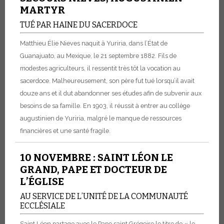
MARTYR
TUÉ PAR HAINE DU SACERDOCE
Matthieu Élie Nieves naquit à Yuriria, dans l’État de
Guanajuato, au Mexique, le 21 septembre 1882. Fils de
modestes agriculteurs, il ressentit très tôt la vocation au
sacerdoce. Malheureusement, son père fut tué lorsqu’il avait
douze ans et il dut abandonner ses études afin de subvenir aux
besoins de sa famille.
En 1903, il réussit à entrer au collège
augustinien de Yuriria, malgré le manque de ressources
financières et une santé fragile.
10 NOVEMBRE : SAINT LÉON LE
GRAND, PAPE ET DOCTEUR DE
L’ÉGLISE
AU SERVICE DE L’UNITÉ DE LA COMMUNAUTÉ
ECCLÉSIALE
Saint Léon partage avec le Pape saint Grégoire le titre de « le