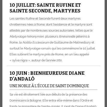
10 JUILLET: SAINTE RUFINE ET
SAINTE SECONDE, MARTYRES
Les saintes Rufine et Seconde furent deux martyres
chrétiennes nées à Rome, dont l’existence et le martyre sont
attestés par de nombreuses sources autorisées, telles que le
Martyrologe hiéronymien
, plusieurs
Itinéraires
de pèlerins à
Rome, la
Notitia Ecclesiarum
de Guillaume de Malmesbury et
surtout le
Martyrologe romain
, qui les commémore le 10 juillet.
Elles subirent le martyre près de Rome, en un lieu appelé
« sylva nigra », autour de l’année 260.
10 JUIN : BIENHEUREUSE DIANE
D’ANDALÒ
UNE NOBLE À L’ÉCOLE DE SAINT DOMINIQUE
Sa vie est étroitement liée aux débuts de la présence des
Dominicains à Bologne. Elle entra elle-même dans l’Ordre et
fonda le monastère de Sainte-Agnès. Il s’agit de Diane d’Andalò,