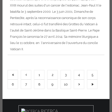
XXIII mourut des suites d'un cancer de l'estomac. Jean-Paul II le
béatifia le 3 septembre 2000. Le 3 juin 2001, Dimanche de
Pentecôte, après la reconnaissance canonique de son corps
retrouvé intact, celui-ci fut transféré des Grottes du Vatican à
l'autel de Saint-Jérôme dans la Basilique Saint-Pierre. Le Pape
François le canonisa le 27 avril 2014. Sa mémoire liturgique a
lieu le 11 octobre, en l'anniversaire de l'ouverture du concile
Vatican II.
1
2
3
4
5
6
7
8
9
10
RICERCA