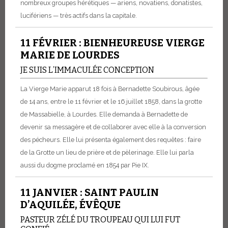
nombreux groupes hérétiques — ariens, novatiens, donatistes,
lucifériens — très actifs dans la capitale.
11 FÉVRIER : BIENHEUREUSE VIERGE
MARIE DE LOURDES
JE SUIS L’IMMACULÉE CONCEPTION
La Vierge Marie apparut 18 fois à Bernadette Soubirous, âgée
de 14 ans, entre le 11 février et le 16 juillet 1858, dans la grotte
de Massabielle, à Lourdes. Elle demanda à Bernadette de
devenir sa messagère et de collaborer avec elle à la conversion
des pécheurs. Elle lui présenta également des requêtes : faire
de la Grotte un lieu de prière et de pèlerinage. Elle lui parla
aussi du dogme proclamé en 1854 par Pie IX.
11 JANVIER : SAINT PAULIN
D’AQUILÉE, ÉVÊQUE
PASTEUR ZÉLÉ DU TROUPEAU QUI LUI FUT