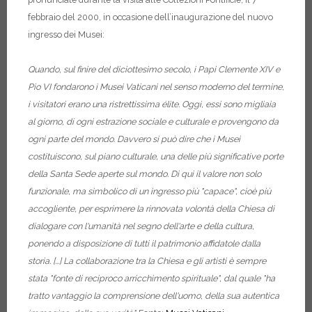
febbraio del 2000, in occasione dell’inaugurazione del nuovo
ingresso dei Musei:
Quando, sul finire del diciottesimo secolo, i Papi Clemente XIV e
Pio VI fondarono i Musei Vaticani nel senso moderno del termine,
i visitatori erano una ristrettissima élite. Oggi, essi sono migliaia
al giorno, di ogni estrazione sociale e culturale e provengono da
ogni parte del mondo. Davvero si può dire che i Musei
costituiscono, sul piano culturale, una delle più significative porte
della Santa Sede aperte sul mondo.
Di qui il valore non solo
funzionale, ma simbolico di un ingresso più "capace", cioè più
accogliente, per esprimere la rinnovata volontà della Chiesa di
dialogare con l'umanità nel segno dell'arte e della cultura,
ponendo a disposizione di tutti il patrimonio affidatole dalla
storia. [...] La collaborazione tra la Chiesa e gli artisti è sempre
stata "fonte di reciproco arricchimento spirituale", dal quale "ha
tratto vantaggio la comprensione dell'uomo, della sua autentica