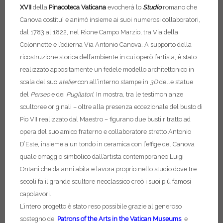
XVII
della
Pinacoteca Vaticana
evocherà lo
Studio
romano che
Canova costituì e animò insieme ai suoi numerosi collaboratori,
dal 1783 al 1822, nel Rione Campo Marzio, tra Via della
Colonnette e l’odierna Via Antonio Canova. A supporto della
ricostruzione storica dell’ambiente in cui operò l’artista, è stato
realizzato appositamente un fedele modello architettonico in
scala del suo
atelier
con all’interno stampe in
3D
delle statue
del
Perseo
e dei
Pugilatori
. In mostra, tra le testimonianze
scultoree originali – oltre alla presenza eccezionale del busto di
Pio VII realizzato dal Maestro – figurano due busti ritratto ad
opera del suo amico fraterno e collaboratore stretto Antonio
D’Este, insieme a un tondo in ceramica con l’effige del Canova
quale omaggio simbolico dall’artista contemporaneo Luigi
Ontani che da anni abita e lavora proprio nello studio
dove tre
secoli fa il grande scultore neoclassico creò i suoi più famosi
capolavori.
L’intero progetto è stato reso possibile grazie al generoso
sostegno dei
Patrons of the Arts in the Vatican Museums
, e