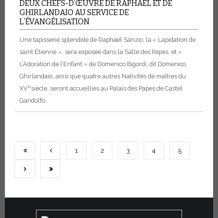
DEUX CHEFS-D’ŒUVRE DE RAPHAËL ET DE
GHIRLANDAIO AU SERVICE DE
L’ÉVANGÉLISATION
Une tapisserie splendide de Raphaël Sanzio, la « Lapidation de
saint Étienne », sera exposée dans la Salle des Papes, et «
L’Adoration de l’Enfant » de Domenico Bigordi, dit Domenico
Ghirlandaio, ainsi que quatre autres Nativités de maîtres du
e
XV
siècle, seront accueillies au Palais des Papes de Castel
Gandolfo.
1
2
3
4
5