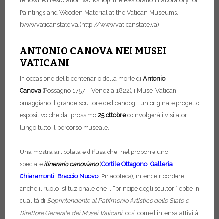
renowned restoration workshop: the Restoration Laboratory for
Paintings and Wooden Material at the Vatican Museums.
[www.vaticanstate.va](http://www.vaticanstate.va)
ANTONIO CANOVA NEI MUSEI
VATICANI
In occasione del bicentenario della morte di
Antonio
Canova
(Possagno 1757 – Venezia 1822), i Musei Vaticani
omaggiano il grande scultore dedicandogli un originale progetto
espositivo
che dal prossimo
25 ottobre
coinvolgerà i visitatori
lungo tutto il percorso museale.
Una mostra articolata e diffusa che, nel proporre uno
speciale
itinerario canoviano
(
Cortile Ottagono
,
Galleria
Chiaramonti
,
Braccio Nuovo
, Pinacoteca), intende ricordare
anche il ruolo istituzionale che il “principe degli scultori” ebbe in
qualità di
Soprintendente al Patrimonio Artistico dello Stato e
Direttore Generale dei Musei Vaticani
,
così come l’intensa attività