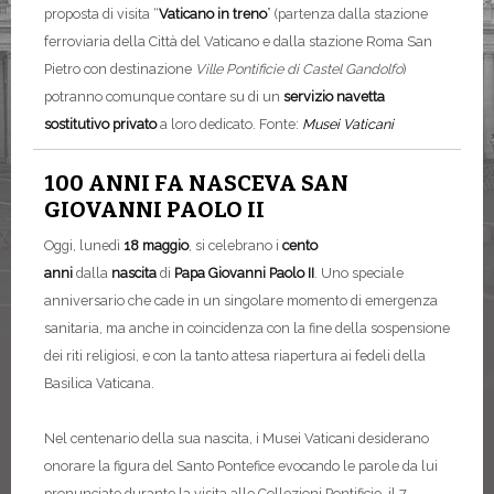
proposta di visita “
Vaticano in treno
” (partenza dalla stazione
ferroviaria della Città del Vaticano e dalla stazione Roma San
Pietro con destinazione
Ville Pontificie di Castel Gandolfo
)
potranno comunque contare su di un
servizio navetta
sostitutivo privato
a loro dedicato.
Fonte:
Musei Vaticani
100 ANNI FA NASCEVA SAN
GIOVANNI PAOLO II
Oggi, lunedì
18 maggio
, si celebrano i
cento
anni
dalla
nascita
di
Papa Giovanni Paolo II
. Uno speciale
anniversario che cade in un singolare momento di emergenza
sanitaria, ma anche in coincidenza con la fine della sospensione
dei riti religiosi, e con la tanto attesa riapertura ai fedeli della
Basilica Vaticana.
Nel centenario della sua nascita, i Musei Vaticani desiderano
onorare la figura del Santo Pontefice evocando le parole da lui
pronunciate durante la visita alle Collezioni Pontificie, il 7