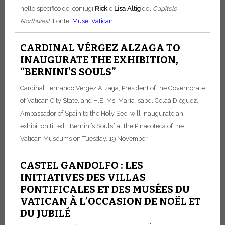
nello specifico dei coniugi
Rick
e
Lisa Altig
del
Capitolo
Northwest
.
Fonte:
Musei Vaticani
CARDINAL VÉRGEZ ALZAGA TO
INAUGURATE THE EXHIBITION,
“BERNINI’S SOULS”
Cardinal Fernando Vérgez Alzaga, President of the Governorate
of Vatican City State, and H.E. Ms. María Isabel Celaá Diéguez,
Ambassador of Spain to the Holy See, will inaugurate an
exhibition titled, “Bernini’s Souls” at the Pinacoteca of the
Vatican Museums on Tuesday, 19 November.
CASTEL GANDOLFO : LES
INITIATIVES DES VILLAS
PONTIFICALES ET DES MUSÉES DU
VATICAN À L’OCCASION DE NOËL ET
DU JUBILÉ