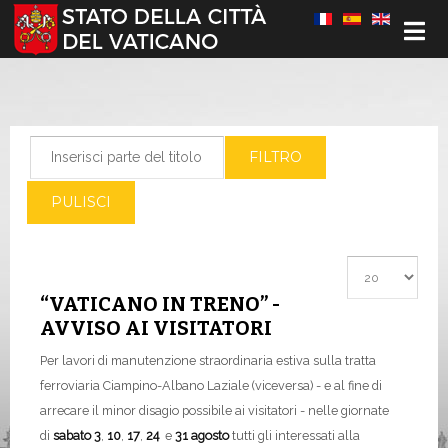
Seleziona la tua lingua
Inserisci parte del titolo
FILTRO
PULISCI
Visualizza #
“VATICANO IN TRENO” -
AVVISO AI VISITATORI
Per lavori di manutenzione straordinaria estiva sulla tratta
ferroviaria Ciampino-Albano Laziale (viceversa) - e al fine di
arrecare il minor disagio possibile ai visitatori - nelle giornate
di
sabato 3
,
10
,
17
,
24
e
31 agosto
tutti gli interessati alla