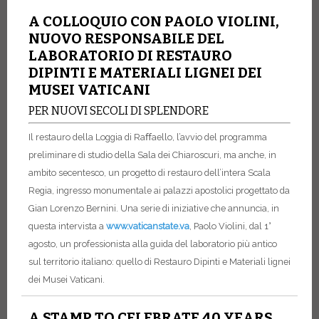
A COLLOQUIO CON PAOLO VIOLINI,
NUOVO RESPONSABILE DEL
LABORATORIO DI RESTAURO
DIPINTI E MATERIALI LIGNEI DEI
MUSEI VATICANI
PER NUOVI SECOLI DI SPLENDORE
Il restauro della Loggia di Raﬀaello, l’avvio del programma
preliminare di studio della Sala dei Chiaroscuri, ma anche, in
ambito secentesco, un progetto di restauro dell’intera Scala
Regia, ingresso monumentale ai palazzi apostolici progettato da
Gian Lorenzo Bernini.
Una serie di iniziative che annuncia, in
questa intervista a
www.vaticanstate.va
, Paolo Violini, dal 1°
agosto, un professionista alla guida del laboratorio più antico
sul territorio italiano: quello di Restauro Dipinti e Materiali lignei
dei Musei Vaticani.
A STAMP TO CELEBRATE 40 YEARS