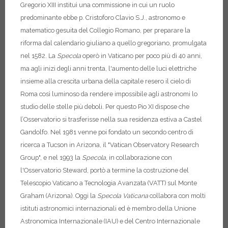
Gregorio XIII instituì una commissione in cui un ruolo
predominante ebbe p. Cristoforo Clavio S.J., astronomo e
matematico gesuita del Collegio Romano, per preparare la
riforma dal calendario giuliano a quello gregoriano, promulgata
nel 1582. La
Specola
operò in Vaticano per poco più di 40 anni,
ma agli inizi degli anni trenta, l'aumento delle luci elettriche
insieme alla crescita urbana della capitale resero il cielo di
Roma così luminoso da rendere impossibile agli astronomi lo
studio delle stelle più deboli. Per questo Pio XI dispose che
l’Osservatorio si trasferisse nella sua residenza estiva a Castel
Gandolfo. Nel 1981 venne poi fondato un secondo centro di
ricerca a Tucson in Arizona, il "Vatican Observatory Research
Group", e nel 1993 la
Specola
, in collaborazione con
l'Osservatorio Steward, portò a termine la costruzione del
Telescopio Vaticano a Tecnologia Avanzata (VATT) sul Monte
Graham (Arizona). Oggi la
Specola Vaticana
collabora con molti
istituti astronomici internazionali ed è membro della Unione
Astronomica Internazionale (IAU) e del Centro Internazionale