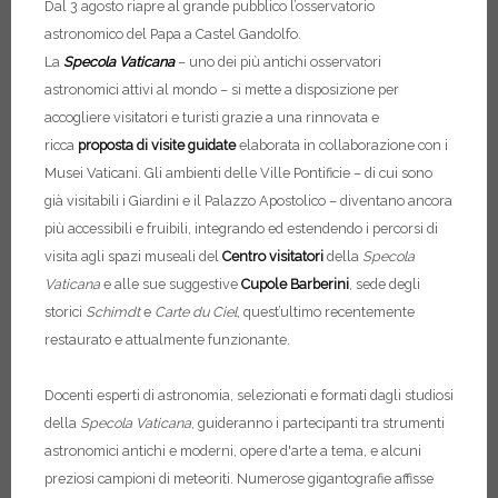
Dal 3 agosto riapre al grande pubblico l’osservatorio
astronomico del Papa a Castel Gandolfo.
La
Specola Vaticana
– uno dei più antichi osservatori
astronomici attivi al mondo – si mette a disposizione per
accogliere visitatori e turisti grazie a una rinnovata e
ricca
proposta di
visite guidate
elaborata in collaborazione con i
Musei Vaticani. Gli ambienti delle Ville Pontificie – di cui sono
già visitabili i Giardini e il Palazzo Apostolico – diventano ancora
più accessibili e fruibili, integrando ed estendendo i percorsi di
visita agli spazi museali del
Centro visitatori
della
Specola
Vaticana
e alle sue suggestive
Cupole Barberini
, sede degli
storici
Schimdt
e
Carte du Ciel
, quest’ultimo recentemente
restaurato e attualmente funzionante.
Docenti esperti di astronomia, selezionati e formati dagli studiosi
della
Specola Vaticana
, guideranno i partecipanti tra strumenti
astronomici antichi e moderni, opere d'arte a tema, e alcuni
preziosi campioni di meteoriti. Numerose gigantografie affisse