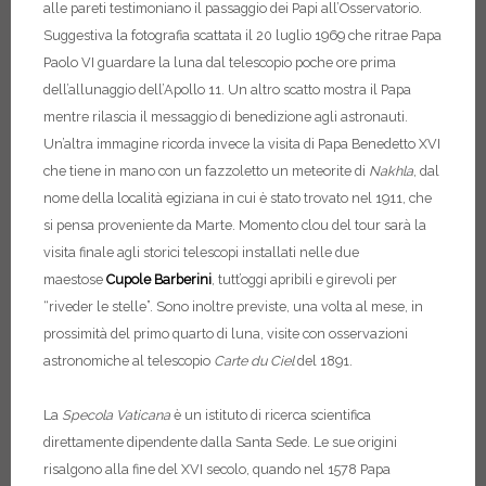
alle pareti testimoniano il passaggio dei Papi all’Osservatorio.
Suggestiva la fotografia scattata il 20 luglio 1969 che ritrae Papa
Paolo VI guardare la luna dal telescopio poche ore prima
dell’allunaggio dell’Apollo 11. Un altro scatto mostra il Papa
mentre rilascia il messaggio di benedizione agli astronauti.
Un’altra immagine ricorda invece la visita di Papa Benedetto XVI
che tiene in mano con un fazzoletto un meteorite di
Nakhla
, dal
nome della località egiziana in cui è stato trovato nel 1911, che
si pensa proveniente da Marte. Momento clou del tour sarà la
visita finale agli storici telescopi installati nelle due
maestose
Cupole Barberini
, tutt’oggi apribili e girevoli per
“riveder le stelle”. Sono inoltre previste, una volta al mese, in
prossimità del primo quarto di luna, visite con osservazioni
astronomiche al telescopio
Carte du Ciel
del 1891.
La
Specola Vaticana
è un istituto di ricerca scientifica
direttamente dipendente dalla Santa Sede. Le sue origini
risalgono alla fine del XVI secolo, quando nel 1578 Papa