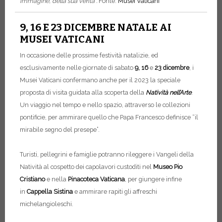
immagine, della sua verità".
Fonte:
Musei Vaticani
9, 16 E 23 DICEMBRE NATALE AI
MUSEI VATICANI
In occasione delle prossime festività natalizie, ed
esclusivamente nelle giornate di sabato
9, 16
e
23 dicembre
,
i
Musei Vaticani confermano anche per il 2023 la speciale
proposta di visita guidata alla scoperta della
Natività nell’Arte
.
Un viaggio nel tempo e nello spazio, attraverso le collezioni
pontificie, per ammirare quello che Papa Francesco definisce “il
mirabile segno del presepe”.
Turisti, pellegrini e famiglie potranno rileggere i Vangeli della
Natività al cospetto dei capolavori custoditi nel
Museo Pio
Cristiano
e nella
Pinacoteca Vaticana
, per giungere infine
in
Cappella Sistina
e ammirare rapiti gli affreschi
michelangioleschi.