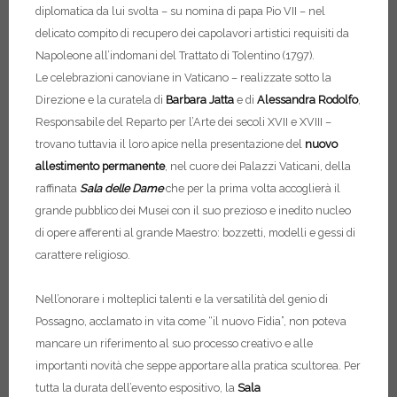
diplomatica da lui svolta – su nomina di papa Pio VII – nel
delicato compito di recupero dei capolavori artistici requisiti da
Napoleone all’indomani del Trattato di Tolentino (1797).
Le celebrazioni canoviane in Vaticano – realizzate sotto la
Direzione e la curatela di
Barbara Jatta
e di
Alessandra Rodolfo
,
Responsabile del Reparto per l’Arte dei secoli XVII e XVIII –
trovano tuttavia il loro apice nella presentazione del
nuovo
allestimento permanente
, nel cuore dei Palazzi Vaticani, della
raffinata
Sala delle Dame
che
per
la prima volta accoglierà il
grande pubblico dei Musei con il suo prezioso e inedito nucleo
di opere afferenti al grande Maestro: bozzetti, modelli e gessi di
carattere religioso.
Nell’onorare i molteplici talenti e la versatilità del genio di
Possagno, acclamato in vita come “il nuovo Fidia”, non poteva
mancare un riferimento al suo processo creativo e alle
importanti novità che seppe apportare alla pratica scultorea. Per
tutta la durata dell’evento espositivo, la
Sala