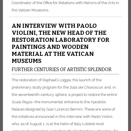
Coordinator of the Office for Relations with Patrons of the Arts in
the Vatican Museums.
AN INTERVIEW WITH PAOLO
VIOLINI, THE NEW HEAD OF THE
RESTORATION LABORATORY FOR
PAINTINGS AND WOODEN
MATERIAL AT THE VATICAN
MUSEUMS
FURTHER CENTURIES OF ARTISTIC SPLENDOR
The restoration of Raphael’s Loggia, the launch of the
preliminary study program for the
Sala dei Chiaroscuri
, and, in
the seventeenth-century sphere, a project to restore the entire
Scala Regia
—the monumental entrance to the Apostolic
Palaces designed by Gian Lorenzo Bernini.
These are some of
the initiatives announced in this interview with Paolo Violini,
who, as of August 1, is at the helm of Italy’s oldest most