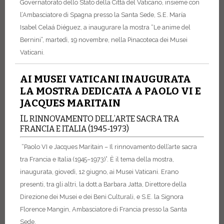
Governatorato dello Stato della Città del Vaticano, insieme con
l’Ambasciatore di Spagna presso la Santa Sede, S.E. María
Isabel Celaá Diéguez, a inaugurare la mostra “Le anime del
Bernini”, martedì, 19 novembre, nella Pinacoteca dei Musei
Vaticani.
AI MUSEI VATICANI INAUGURATA
LA MOSTRA DEDICATA A PAOLO VI E
JACQUES MARITAIN
I
L RINNOVAMENTO DELL’ARTE SACRA TRA
FRANCIA E ITALIA (1945-1973)
“Paolo VI e Jacques Maritain – Il rinnovamento dell’arte sacra
tra Francia e Italia (1945–1973)”. È il tema della mostra,
inaugurata, giovedì, 12 giugno, ai Musei Vaticani. Erano
presenti, tra gli altri, la dott.a Barbara Jatta, Direttore della
Direzione dei Musei e dei Beni Culturali, e S.E. la Signora
Florence Mangin, Ambasciatore di Francia presso la Santa
Sede.