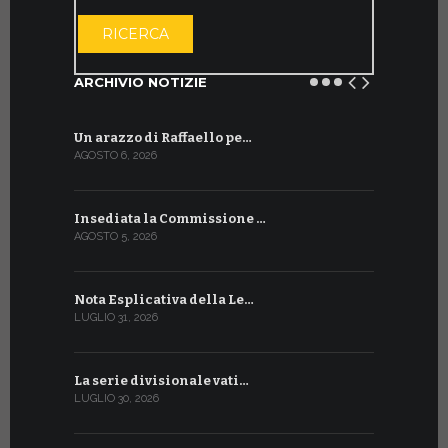
APRI IL CALE
RICERCA
ARCHIVIO NOTIZIE
Un arazzo di Raffaello pe…
Il Preside
AGOSTO 6, 2026
LUGLIO 18, 20
Insediata la Commissione …
La Farmaci
AGOSTO 5, 2026
LUGLIO 17, 20
Nota Esplicativa della Le…
Siglato ac
LUGLIO 31, 2026
LUGLIO 13, 20
La serie divisionale vati…
A Ginevra 
LUGLIO 30, 2026
LUGLIO 13, 20