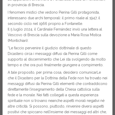
in provincia di Brescia.
I fenomeni mistici che vedono Pierina Gilli protagonista,
interessano due archi temporali: il primo risale al 1947, il
secondo ciclo nel 1966 proprio a Fontanelle.
Il 5 luglio 2024, il Cardinale Fernández inviò una lettera al
Vescovo di Brescia sulla devozione a Maria Rosa Mistica
(Montichiari):
“Le faccio pervenire il giudizio dottrinale di questo
Dicastero circa i messaggi diffusi da Pierina Gilli come
supporto al discernimento che Lei sta svolgendo da molto
tempo e che ora può finalmente giungere a compimento.
A tale proposito, per prima cosa, desidero comunicarLe
che il Dicastero per la Dottrina della Fede non ha trovato nei
messaggi diffusi da Pierina Gilli elementi che contraddicono
direttamente l’insegnamento della Chiesa cattolica sulla
fede e la morale. Nei fatti collegati a questa esperienza
spirituale non si trovano neanche aspetti morali negativi né
altre criticità. Si possono, piuttosto, rinvenire diversi aspetti
positivi che spiccano nell’insieme dei messaggi ed altri che,