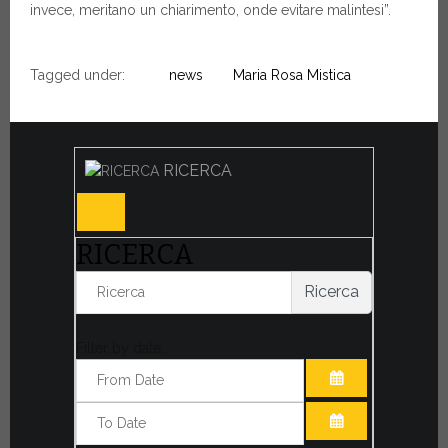
invece, meritano un chiarimento, onde evitare malintesi”.
Tagged under:
news
Maria Rosa Mistica
RICERCA
RICERCA
Ricerca
Filter by date:
APRI IL CALE