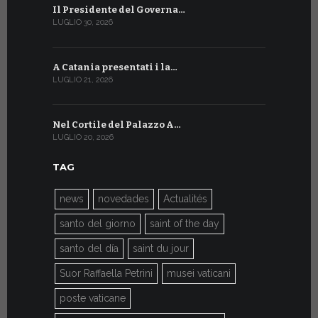
Il Presidente del Governa…
Tre emiss
LUGLIO 30, 2026
LUGLIO 10, 20
A Catania presentati i la…
A Ginevra 
LUGLIO 21, 2026
LUGLIO 9, 202
Nel Cortile del Palazzo A…
A Ginevra
LUGLIO 20, 2026
LUGLIO 9, 202
TAG
news
novedades
Actualités
santo del giorno
saint of the day
santo del día
saint du jour
Suor Raffaella Petrini
musei vaticani
poste vaticane