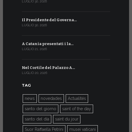
LUGLIO 30, 2026
LUGLIO 13, 20
Il Presidente del Governa…
Tre emiss
LUGLIO 30, 2026
LUGLIO 10, 20
A Catania presentati i la…
A Ginevra 
LUGLIO 21, 2026
LUGLIO 9, 202
Nel Cortile del Palazzo A…
A Ginevra
LUGLIO 20, 2026
LUGLIO 9, 202
TAG
news
novedades
Actualités
santo del giorno
saint of the day
santo del día
saint du jour
Suor Raffaella Petrini
musei vaticani