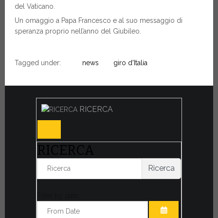
del Vaticano.
Un omaggio a Papa Francesco e al suo messaggio di
speranza proprio nell’anno del Giubileo.
Tagged under:
news
giro d'Italia
RICERCA
RICERCA
Ricerca
Filter by date: