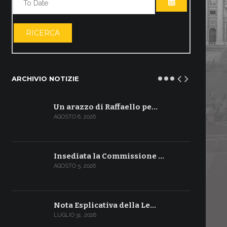
APRI IL CALE
RICERCA
ARCHIVIO NOTIZIE
Un arazzo di Raffaello pe…
AGOSTO 6, 2026
Insediata la Commissione …
AGOSTO 5, 2026
Nota Esplicativa della Le…
LUGLIO 31, 2026