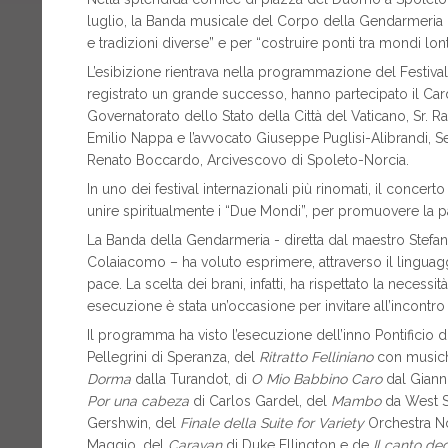
luglio, la Banda musicale del Corpo della Gendarmeria h
e tradizioni diverse” e per “costruire ponti tra mondi lonta
L’esibizione rientrava nella programmazione del Festiva
registrato un grande successo, hanno partecipato il Ca
Governatorato dello Stato della Città del Vaticano, Sr. Ra
Emilio Nappa e l’avvocato Giuseppe Puglisi-Alibrandi, Seg
Renato Boccardo, Arcivescovo di Spoleto-Norcia.
In uno dei festival internazionali più rinomati, il conce
unire spiritualmente i “Due Mondi”, per promuovere la pa
La Banda della Gendarmeria - diretta dal maestro Stefan
Colaiacomo – ha voluto esprimere, attraverso il linguag
pace. La scelta dei brani, infatti, ha rispettato la neces
esecuzione è stata un’occasione per invitare all’incontro e
Il programma ha visto l’esecuzione dell’inno Pontificio d
Pellegrini di Speranza, del
Ritratto Felliniano
con musiche
Dorma
dalla Turandot, di
O Mio Babbino Caro
dal Giann
Por una cabeza
di Carlos Gardel, del
Mambo
da West Si
Gershwin, del
Finale della
Suite for Variety
Orchestra No
Maggio, del
Caravan
di Duke Ellington e de
Il canto degl