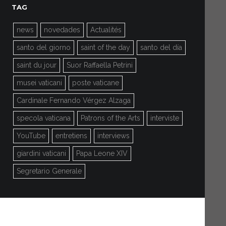
TAG
news
novedades
Actualités
santo del giorno
saint of the day
santo del día
saint du jour
Suor Raffaella Petrini
musei vaticani
poste vaticane
Cardinale Fernando Vérgez Alzaga
specola vaticana
Patrons of the Arts
interviste
YouTube
entretiens
interviews
giardini vaticani
Papa Leone XIV
Segretario Generale