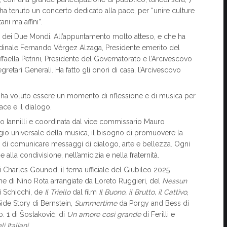
a tenuto un concerto dedicato alla pace, per “unire culture
ni ma affini”.
l dei Due Mondi. All’appuntamento molto atteso, e che ha
rdinale Fernando Vérgez Alzaga, Presidente emerito del
ffaella Petrini, Presidente del Governatorato e l’Arcivescovo
retari Generali. Ha fatto gli onori di casa, l’Arcivescovo
rto ha voluto essere un momento di riflessione e di musica per
ce e il dialogo.
o Iannilli e coordinata dal vice commissario Mauro
gio universale della musica, il bisogno di promuovere la
sità di comunicare messaggi di dialogo, arte e bellezza. Ogni
 alla condivisione, nell’amicizia e nella fraternità.
i Charles Gounod, il tema ufficiale del Giubileo 2025
 di Nino Rota arrangiate da Loreto Ruggieri, del
Nessun
i Schicchi, de
Il Triello
dal film
Il Buono, il Brutto, il Cattivo
,
de Story di Bernstein,
Summertime
da Porgy and Bess di
. 1 di Šostakovič, di
Un amore così grande
di Ferilli e
i Italiani
.