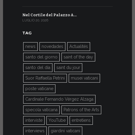
Nel Cortile del Palazzo A…
A Ginevra
LUGLIO 20, 2026
LUGLIO 9, 202
TAG
news
novedades
Actualités
santo del giorno
saint of the day
santo del día
saint du jour
Suor Raffaella Petrini
musei vaticani
poste vaticane
Cardinale Fernando Vérgez Alzaga
specola vaticana
Patrons of the Arts
interviste
YouTube
entretiens
interviews
giardini vaticani