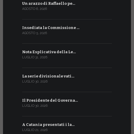
Un arazzo di Raffaello pe…
Il Preside
AGOSTO 6, 2026
LUGLIO 18, 20
Insediata la Commissione …
La Farmaci
AGOSTO 5, 2026
LUGLIO 17, 20
Nota Esplicativa della Le…
Siglato ac
LUGLIO 31, 2026
LUGLIO 13, 20
La serie divisionale vati…
A Ginevra 
LUGLIO 30, 2026
LUGLIO 13, 20
Il Presidente del Governa…
Tre emiss
LUGLIO 30, 2026
LUGLIO 10, 20
A Catania presentati i la…
A Ginevra 
LUGLIO 21, 2026
LUGLIO 9, 202