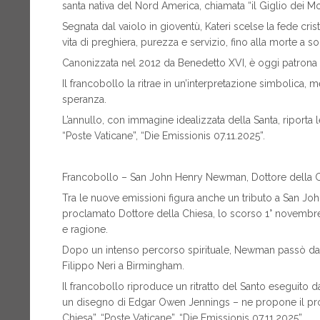
santa nativa del Nord America, chiamata “il Giglio dei M
Segnata dal vaiolo in gioventù, Kateri scelse la fede cri
vita di preghiera, purezza e servizio, fino alla morte a sol
Canonizzata nel 2012 da Benedetto XVI, è oggi patrona de
Il francobollo la ritrae in un’interpretazione simbolica, m
speranza.
L’annullo, con immagine idealizzata della Santa, riporta le
“Poste Vaticane”, “Die Emissionis 07.11.2025”.
Francobollo – San John Henry Newman, Dottore della 
Tra le nuove emissioni figura anche un tributo a San 
proclamato Dottore della Chiesa, lo scorso 1° novembre 
e ragione.
Dopo un intenso percorso spirituale, Newman passò dall
Filippo Neri a Birmingham.
Il francobollo riproduce un ritratto del Santo eseguito d
un disegno di Edgar Owen Jennings – ne propone il pr
Chiesa”, “Poste Vaticane”, “Die Emissionis 07.11.2025”.