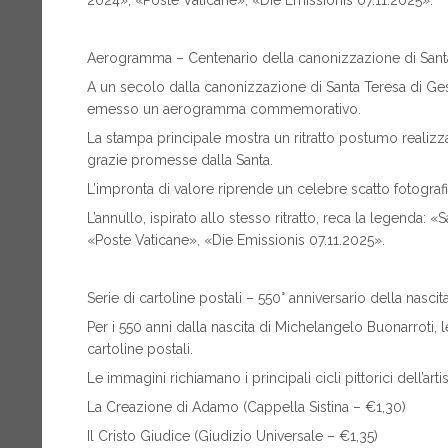
2024», «Poste Vaticane», «Die Emissionis 07.11.2025».
Aerogramma – Centenario della canonizzazione di Santa
A un secolo dalla canonizzazione di Santa Teresa di Ge
emesso un aerogramma commemorativo.
La stampa principale mostra un ritratto postumo realizza
grazie promesse dalla Santa.
L’impronta di valore riprende un celebre scatto fotograf
L’annullo, ispirato allo stesso ritratto, reca la legenda:
«Poste Vaticane», «Die Emissionis 07.11.2025».
Serie di cartoline postali – 550° anniversario della nasci
Per i 550 anni dalla nascita di Michelangelo Buonarroti, 
cartoline postali.
Le immagini richiamano i principali cicli pittorici dell’arti
La Creazione di Adamo (Cappella Sistina – €1,30)
Il Cristo Giudice (Giudizio Universale – €1,35)