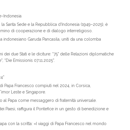
de–Indonesia
 la Santa Sede e la Repubblica d’Indonesia (1949–2025), è
ino di cooperazione e di dialogo interreligioso.
 indonesiano Garuda Pancasila, uniti da una colomba
i dei due Stati e le diciture: “75° delle Relazioni diplomatiche
”, “Die Emissionis 07.11.2025”.
24”
 di Papa Francesco compiuti nel 2024, in Corsica,
Timor Leste e Singapore.
gio al Papa come messaggero di fraternità universale.
 dei Paesi, raffigura il Pontefice in un gesto di benedizione e
Papa con la scritta: «I viaggi di Papa Francesco nel mondo