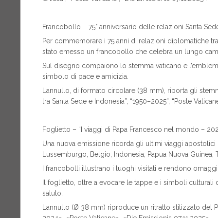
Francobollo – 75° anniversario delle relazioni Santa Se
Per commemorare i 75 anni di relazioni diplomatiche tra
stato emesso un francobollo che celebra un lungo camm
Sul disegno compaiono lo stemma vaticano e l’emblema
simbolo di pace e amicizia.
L’annullo, di formato circolare (38 mm), riporta gli stemm
tra Santa Sede e Indonesia”, “1950–2025”, “Poste Vaticane
Foglietto – “I viaggi di Papa Francesco nel mondo – 20
Una nuova emissione ricorda gli ultimi viaggi apostolici
Lussemburgo, Belgio, Indonesia, Papua Nuova Guinea, 
I francobolli illustrano i luoghi visitati e rendono omag
Il foglietto, oltre a evocare le tappe e i simboli culturali
saluto.
L’annullo (Ø 38 mm) riproduce un ritratto stilizzato del 