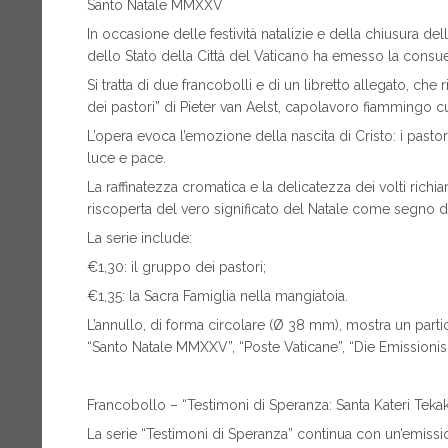
Santo Natale MMXXV
In occasione delle festività natalizie e della chiusura del
dello Stato della Città del Vaticano ha emesso la consueta 
Si tratta di due francobolli e di un libretto allegato, c
dei pastori” di Pieter van Aelst, capolavoro fiammingo cus
L’opera evoca l’emozione della nascita di Cristo: i pasto
luce e pace.
La raffinatezza cromatica e la delicatezza dei volti richiam
riscoperta del vero significato del Natale come segno 
La serie include:
€1,30: il gruppo dei pastori;
€1,35: la Sacra Famiglia nella mangiatoia.
L’annullo, di forma circolare (Ø 38 mm), mostra un parti
“Santo Natale MMXXV”, “Poste Vaticane”, “Die Emissionis 
Francobollo – “Testimoni di Speranza: Santa Kateri Teka
La serie “Testimoni di Speranza” continua con un’emissi