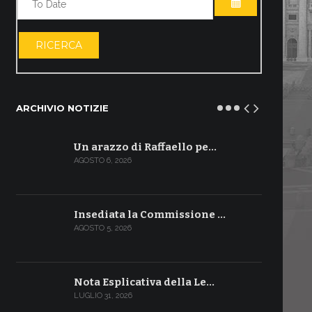
APRI IL CALE
RICERCA
ARCHIVIO NOTIZIE
Un arazzo di Raffaello pe…
AGOSTO 6, 2026
Insediata la Commissione …
AGOSTO 5, 2026
Nota Esplicativa della Le…
LUGLIO 31, 2026