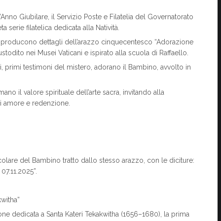
l’Anno Giubilare, il Servizio Poste e Filatelia del Governatorato
serie filatelica dedicata alla Natività.
he riproducono dettagli dell’arazzo cinquecentesco “Adorazione
todito nei Musei Vaticani e ispirato alla scuola di Raffaello.
ri, primi testimoni del mistero, adorano il Bambino, avvolto in
ano il valore spirituale dell’arte sacra, invitando alla
di amore e redenzione.
colare del Bambino tratto dallo stesso arazzo, con le diciture:
07.11.2025”.
kwitha”
one dedicata a Santa Kateri Tekakwitha (1656–1680), la prima