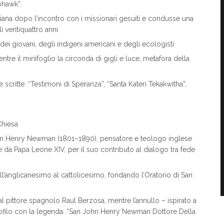
ohawk”.
stiana dopo l’incontro con i missionari gesuiti e condusse una
i ventiquattro anni.
i giovani, degli indigeni americani e degli ecologisti.
entre il minifoglio la circonda di gigli e luce, metafora della
 scritte: “Testimoni di Speranza”, “Santa Kateri Tekakwitha”,
Chiesa
John Henry Newman (1801–1890), pensatore e teologo inglese
da Papa Leone XIV, per il suo contributo al dialogo tra fede
’anglicanesimo al cattolicesimo, fondando l’Oratorio di San
al pittore spagnolo Raul Berzosa, mentre l’annullo – ispirato a
ofilo con la legenda: “San John Henry Newman Dottore Della