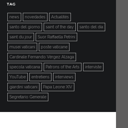
TAG
news
novedades
Actualités
santo del giorno
saint of the day
santo del día
saint du jour
Suor Raffaella Petrini
musei vaticani
poste vaticane
Cardinale Fernando Vérgez Alzaga
specola vaticana
Patrons of the Arts
interviste
YouTube
entretiens
interviews
giardini vaticani
Papa Leone XIV
Segretario Generale