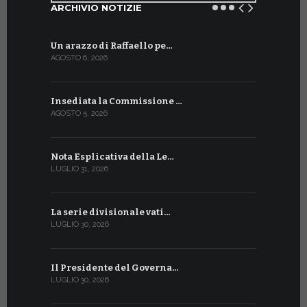
ARCHIVIO NOTIZIE
Un arazzo di Raffaello pe…
Il Preside
AGOSTO 6, 2026
LUGLIO 18, 20
Insediata la Commissione …
La Farmaci
AGOSTO 5, 2026
LUGLIO 17, 20
Nota Esplicativa della Le…
Siglato ac
LUGLIO 31, 2026
LUGLIO 13, 20
La serie divisionale vati…
A Ginevra 
LUGLIO 30, 2026
LUGLIO 13, 20
Il Presidente del Governa…
Tre emiss
LUGLIO 30, 2026
LUGLIO 10, 20