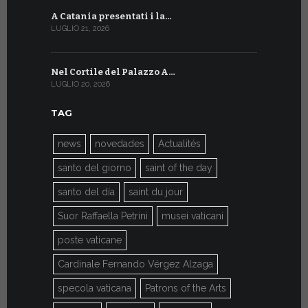
A Catania presentati i la…
A Ginevra 
LUGLIO 21, 2026
LUGLIO 9, 202
Nel Cortile del Palazzo A…
A Ginevra
LUGLIO 20, 2026
LUGLIO 9, 202
TAG
news
novedades
Actualités
santo del giorno
saint of the day
santo del día
saint du jour
Suor Raffaella Petrini
musei vaticani
poste vaticane
Cardinale Fernando Vérgez Alzaga
specola vaticana
Patrons of the Arts