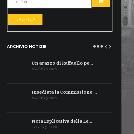
APRI IL CALE
RICERCA
ARCHIVIO NOTIZIE
Un arazzo di Raffaello pe…
AGOSTO 6, 2026
Insediata la Commissione …
AGOSTO 5, 2026
Nota Esplicativa della Le…
LUGLIO 31, 2026