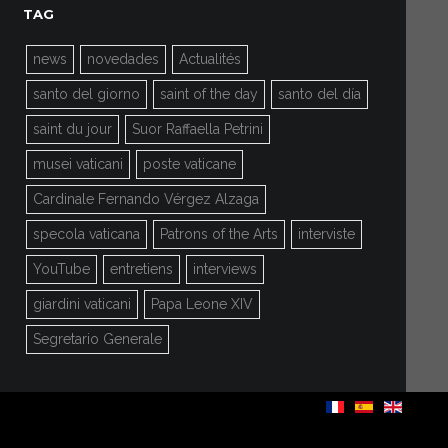
TAG
news
novedades
Actualités
santo del giorno
saint of the day
santo del día
saint du jour
Suor Raffaella Petrini
musei vaticani
poste vaticane
Cardinale Fernando Vérgez Alzaga
specola vaticana
Patrons of the Arts
interviste
YouTube
entretiens
interviews
giardini vaticani
Papa Leone XIV
Segretario Generale