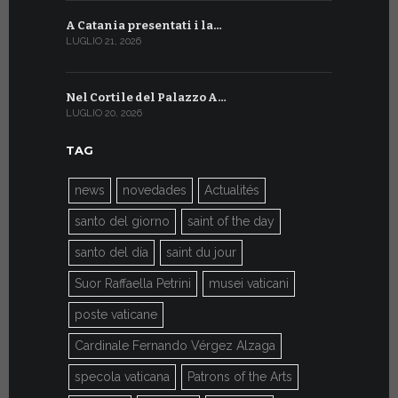
A Catania presentati i la…
A Ginevra 
LUGLIO 21, 2026
LUGLIO 9, 202
Nel Cortile del Palazzo A…
A Ginevra
LUGLIO 20, 2026
LUGLIO 9, 202
TAG
news
novedades
Actualités
santo del giorno
saint of the day
santo del día
saint du jour
Suor Raffaella Petrini
musei vaticani
poste vaticane
Cardinale Fernando Vérgez Alzaga
specola vaticana
Patrons of the Arts