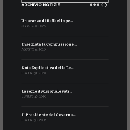
ARCHIVIO NOTIZIE
Un arazzo di Raffaello pe…
Il Preside
AGOSTO 6, 2026
LUGLIO 18, 20
Insediata la Commissione …
La Farmaci
AGOSTO 5, 2026
LUGLIO 17, 20
Nota Esplicativa della Le…
Siglato ac
LUGLIO 31, 2026
LUGLIO 13, 20
La serie divisionale vati…
A Ginevra 
LUGLIO 30, 2026
LUGLIO 13, 20
Il Presidente del Governa…
Tre emiss
LUGLIO 30, 2026
LUGLIO 10, 20