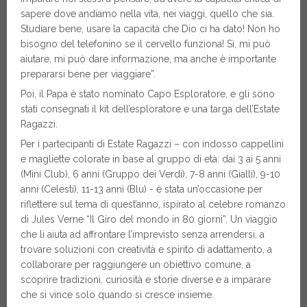
sapere dove andiamo nella vita, nei viaggi, quello che sia.
Studiare bene, usare la capacità che Dio ci ha dato! Non ho
bisogno del telefonino se il cervello funziona! Sì, mi può
aiutare, mi può dare informazione, ma anche è importante
prepararsi bene per viaggiare”.
Poi, il Papa è stato nominato Capo Esploratore, e gli sono
stati consegnati il kit dell’esploratore e una targa dell’Estate
Ragazzi.
Per i partecipanti di Estate Ragazzi – con indosso cappellini
e magliette colorate in base al gruppo di età: dai 3 ai 5 anni
(Mini Club), 6 anni (Gruppo dei Verdi), 7-8 anni (Gialli), 9-10
anni (Celesti), 11-13 anni (Blu) - è stata un’occasione per
riflettere sul tema di quest’anno, ispirato al celebre romanzo
di Jules Verne “Il Giro del mondo in 80 giorni”. Un viaggio
che li aiuta ad affrontare l’imprevisto senza arrendersi, a
trovare soluzioni con creatività e spirito di adattamento, a
collaborare per raggiungere un obiettivo comune, a
scoprire tradizioni, curiosità e storie diverse e a imparare
che si vince solo quando si cresce insieme.