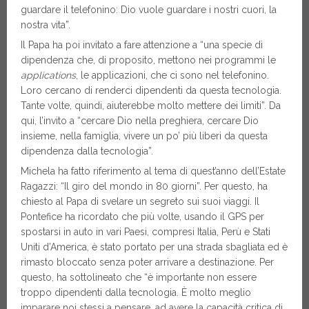
guardare il telefonino: Dio vuole guardare i nostri cuori, la
nostra vita”.
Il Papa ha poi invitato a fare attenzione a “una specie di
dipendenza che, di proposito, mettono nei programmi le
applications
, le applicazioni, che ci sono nel telefonino.
Loro cercano di renderci dipendenti da questa tecnologia.
Tante volte, quindi, aiuterebbe molto mettere dei limiti”. Da
qui, l’invito a “cercare Dio nella preghiera, cercare Dio
insieme, nella famiglia, vivere un po’ più liberi da questa
dipendenza dalla tecnologia”.
Michela ha fatto riferimento al tema di quest’anno dell’Estate
Ragazzi: “Il giro del mondo in 80 giorni”. Per questo, ha
chiesto al Papa di svelare un segreto sui suoi viaggi. Il
Pontefice ha ricordato che più volte, usando il GPS per
spostarsi in auto in vari Paesi, compresi Italia, Perù e Stati
Uniti d’America, è stato portato per una strada sbagliata ed è
rimasto bloccato senza poter arrivare a destinazione. Per
questo, ha sottolineato che “è importante non essere
troppo dipendenti dalla tecnologia. È molto meglio
imparare noi stessi a pensare, ad avere la capacità critica di