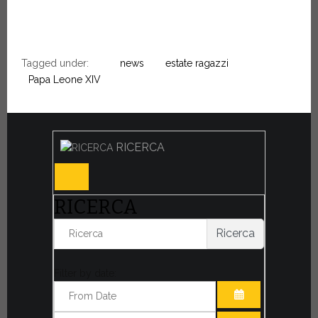
Tagged under:
news
estate ragazzi
Papa Leone XIV
RICERCA
RICERCA
Ricerca
Filter by date: