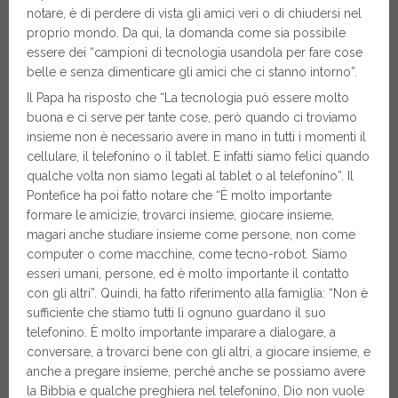
notare, è di perdere di vista gli amici veri o di chiudersi nel
proprio mondo. Da qui, la domanda come sia possibile
essere dei “campioni di tecnologia usandola per fare cose
belle e senza dimenticare gli amici che ci stanno intorno”.
Il Papa ha risposto che “La tecnologia può essere molto
buona e ci serve per tante cose, però quando ci troviamo
insieme non è necessario avere in mano in tutti i momenti il
cellulare, il telefonino o il tablet. E infatti siamo felici quando
qualche volta non siamo legati al tablet o al telefonino”. Il
Pontefice ha poi fatto notare che “È molto importante
formare le amicizie, trovarci insieme, giocare insieme,
magari anche studiare insieme come persone, non come
computer o come macchine, come tecno-robot. Siamo
esseri umani, persone, ed è molto importante il contatto
con gli altri”. Quindi, ha fatto riferimento alla famiglia: “Non è
sufficiente che stiamo tutti lì ognuno guardano il suo
telefonino. È molto importante imparare a dialogare, a
conversare, a trovarci bene con gli altri, a giocare insieme, e
anche a pregare insieme, perché anche se possiamo avere
la Bibbia e qualche preghiera nel telefonino, Dio non vuole