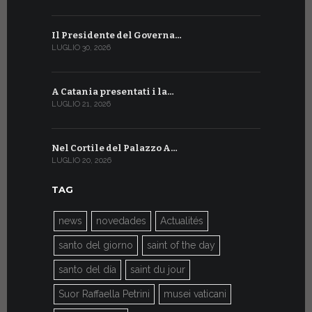
Il Presidente del Governa…
Tre emiss
LUGLIO 30, 2026
LUGLIO 10, 20
A Catania presentati i la…
A Ginevra 
LUGLIO 21, 2026
LUGLIO 9, 202
Nel Cortile del Palazzo A…
A Ginevra
LUGLIO 20, 2026
LUGLIO 9, 202
TAG
news
novedades
Actualités
santo del giorno
saint of the day
santo del día
saint du jour
Suor Raffaella Petrini
musei vaticani