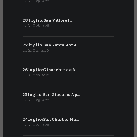
LUGLIO 29, 2026
GIUGNO 29, 2
28 luglio: San Vittore I…
28 giugno:
LUGLIO 28, 2026
GIUGNO 28, 2
27 luglio: San Pantaleone…
27 giugno: 
LUGLIO 27, 2026
GIUGNO 27, 2
26 luglio: Gioacchino e A…
26 giugno:
LUGLIO 26, 2026
GIUGNO 26, 2
25 luglio: San Giacomo Ap…
25 giugno:
LUGLIO 25, 2026
GIUGNO 25, 2
24 luglio: San Charbel Ma…
24 giugno:
LUGLIO 24, 2026
GIUGNO 24, 2