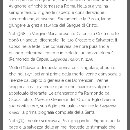
Avignone, affinché tornasse a Roma. Nella sua vita, ha
sempre tenuto in grande rispetto e considerazione i
sacerdoti che, attraverso i Sacramenti e la Parola, fanno
giungere la grazia salvifica del Sangue di Cristo.
Nel 1368, la Vergine Maria presentò Caterina a Gesù che le
donò un anello, dicendole: “Io, tuo Creatore e Salvatore, ti
sposo nella fede, che conserverai sempre pura fino a
quando celebrerai con me in cielo le tue nozze eterne”
(Raimondo da Capua,
Legenda maior
, n. 115).
Molti diffidavano di questa donna così singolare, al punto
che, nel 1374, sei anni prima della morte, venne convocata a
Firenze dal capitolo generale dei Domenicani. Venne
scagionata dalle accuse e poté continuare a svolgere
apostolato itinerante. Le affiancarono fra Raimondo da
Capua, futuro Maestro Generale dell’Ordine. Egli divenne
suo confessore, suo figlio spirituale, e scrisse la
Legenda
maior
, la prima biografia completa della Santa.
Nel 1375, mentre si recava a Pisa, pregando il Signore per la
pace e la salvezza delle anime, ricevette le stimmate che