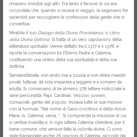
rimasero invisibili agli altri. Era tanto il fervore di cui era
circondata che, quando si recava in viaggio, la seguivano tre
sacerdoti per raccogliere le confessioni della gente che si
convertiva.
Mirabile il suo
Dialogo della Divina Provvidenza
, o
Libro
della Divina Dottrina
. Si tratta di un vero capolavoro della
letteratura spirituale. Venne dettato tra il 1377 e il 1378, e
riporta le conversazioni tra l’Eterno Padre e Caterina,
costituendo una sintesi della sua spiritualità e della sua
dottrina.
Semianalfabeta, non andò mai a scuola e non ebbe maestri
privati, tuttavia, da sola imparerà a leggere e a scrivere da
adulta. Si conservano di lei almeno 378 lettere indirizzate a
varie personalità: Papi, Cardinali, Vescovi, sovrani,
consacrati, gente del popolo. Iniziava tutte le sue missive
con la formula: “Nel nome di Gesù crocifisso e della dolce
Maria. Io, Caterina, serva…”. Si comprende la missione di cui
si sentiva investita e, in ogni lettera Caterina chiedeva, per il
bene comune, che venisse fatta la volontà divina. Ci sono
state tramandate anche 26 orazioni di Caterina, raccolte dai