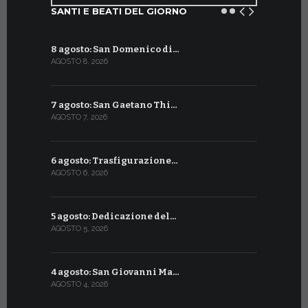
SANTI E BEATI DEL GIORNO
8 agosto: San Domenico di…
9 luglio: 
AGOSTO 8, 2026
LUGLIO 9, 20
7 agosto: San Gaetano Thi…
8 luglio: 
AGOSTO 7, 2026
LUGLIO 8, 20
6 agosto: Trasfigurazione…
7 luglio: 
AGOSTO 6, 2026
LUGLIO 7, 202
5 agosto: Dedicazione del…
6 luglio: S
AGOSTO 5, 2026
LUGLIO 6, 20
4 agosto: San Giovanni Ma…
5 luglio: 
AGOSTO 4, 2026
LUGLIO 5, 20