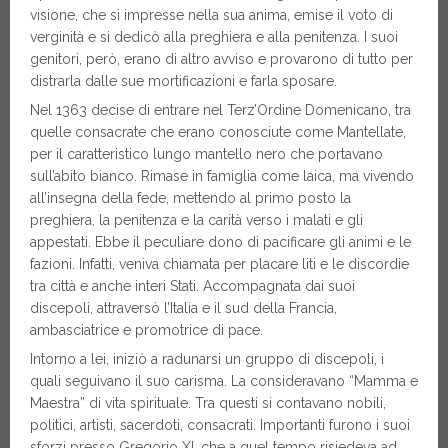
visione, che si impresse nella sua anima, emise il voto di
verginità e si dedicò alla preghiera e alla penitenza. I suoi
genitori, però, erano di altro avviso e provarono di tutto per
distrarla dalle sue mortificazioni e farla sposare.
Nel 1363 decise di entrare nel Terz’Ordine Domenicano, tra
quelle consacrate che erano conosciute come Mantellate,
per il caratteristico lungo mantello nero che portavano
sull’abito bianco. Rimase in famiglia come laica, ma vivendo
all’insegna della fede, mettendo al primo posto la
preghiera, la penitenza e la carità verso i malati e gli
appestati. Ebbe il peculiare dono di pacificare gli animi e le
fazioni. Infatti, veniva chiamata per placare liti e le discordie
tra città e anche interi Stati. Accompagnata dai suoi
discepoli, attraversò l’Italia e il sud della Francia,
ambasciatrice e promotrice di pace.
Intorno a lei, iniziò a radunarsi un gruppo di discepoli, i
quali seguivano il suo carisma. La consideravano “Mamma e
Maestra” di vita spirituale. Tra questi si contavano nobili,
politici, artisti, sacerdoti, consacrati. Importanti furono i suoi
sforzi presso Gregorio XI, che a quel tempo risiedeva ad