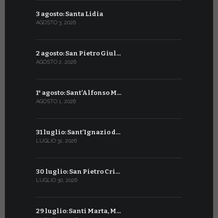
3 agosto: Santa Lidia
4 luglio: S
AGOSTO 3, 2026
LUGLIO 4, 20
2 agosto: San Pietro Giul…
3 luglio: 
AGOSTO 2, 2026
LUGLIO 3, 202
1° agosto: Sant’Alfonso M…
2 luglio: 
AGOSTO 1, 2026
LUGLIO 2, 20
31 luglio: Sant’Ignazio d…
1° luglio: 
LUGLIO 31, 2026
LUGLIO 1, 202
30 luglio: San Pietro Cri…
30 giugno:
LUGLIO 30, 2026
GIUGNO 30, 2
29 luglio: Santi Marta, M…
29 giugno: