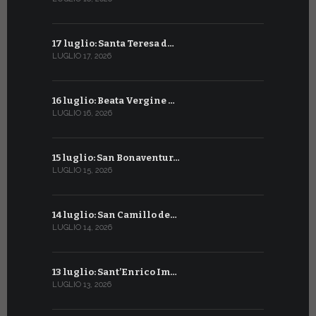
17 luglio: Santa Teresa d…
15 giugno:
LUGLIO 17, 2026
GIUGNO 15, 2
16 luglio: Beata Vergine …
13 giugno
LUGLIO 16, 2026
GIUGNO 13, 2
15 luglio: San Bonaventur…
12 giugno:
LUGLIO 15, 2026
GIUGNO 12, 2
14 luglio: San Camillo de…
11 giugno:
LUGLIO 14, 2026
GIUGNO 11, 2
13 luglio: Sant’Enrico Im…
10 giugno:
LUGLIO 13, 2026
GIUGNO 10, 2