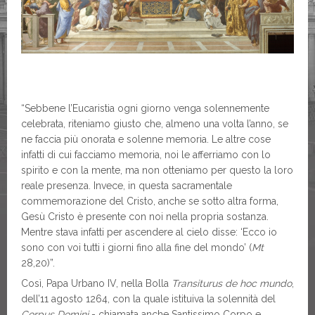
“Sebbene l’Eucaristia ogni giorno venga solennemente
celebrata, riteniamo giusto che, almeno una volta l’anno, se
ne faccia più onorata e solenne memoria. Le altre cose
infatti di cui facciamo memoria, noi le afferriamo con lo
spirito e con la mente, ma non otteniamo per questo la loro
reale presenza. Invece, in questa sacramentale
commemorazione del Cristo, anche se sotto altra forma,
Gesù Cristo è presente con noi nella propria sostanza.
Mentre stava infatti per ascendere al cielo disse: ‘Ecco io
sono con voi tutti i giorni fino alla fine del mondo’ (
Mt
28,20)”.
Così, Papa Urbano IV, nella Bolla
Transiturus de hoc mundo
,
dell’11 agosto 1264, con la quale istituiva la solennità del
Corpus Domini
- chiamata anche Santissimo Corpo e