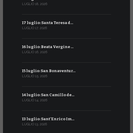
LUGLIO 18, 2026
GIUGNO 16, 2
17 luglio: Santa Teresa d…
15 giugno:
LUGLIO 17, 2026
GIUGNO 15, 2
16 luglio: Beata Vergine …
13 giugno
LUGLIO 16, 2026
GIUGNO 13, 2
15 luglio: San Bonaventur…
12 giugno:
LUGLIO 15, 2026
GIUGNO 12, 2
14 luglio: San Camillo de…
11 giugno:
LUGLIO 14, 2026
GIUGNO 11, 2
13 luglio: Sant’Enrico Im…
10 giugno:
LUGLIO 13, 2026
GIUGNO 10, 2