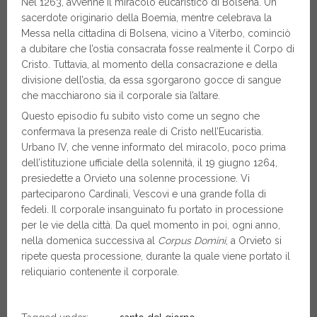
Nel 1263, avvenne il miracolo eucaristico di Bolsena. Un
sacerdote originario della Boemia, mentre celebrava la
Messa nella cittadina di Bolsena, vicino a Viterbo, cominciò
a dubitare che l’ostia consacrata fosse realmente il Corpo di
Cristo. Tuttavia, al momento della consacrazione e della
divisione dell’ostia, da essa sgorgarono gocce di sangue
che macchiarono sia il corporale sia l’altare.
Questo episodio fu subito visto come un segno che
confermava la presenza reale di Cristo nell’Eucaristia.
Urbano IV, che venne informato del miracolo, poco prima
dell’istituzione ufficiale della solennità, il 19 giugno 1264,
presiedette a Orvieto una solenne processione. Vi
parteciparono Cardinali, Vescovi e una grande folla di
fedeli. Il corporale insanguinato fu portato in processione
per le vie della città. Da quel momento in poi, ogni anno,
nella domenica successiva al
Corpus Domini
, a Orvieto si
ripete questa processione, durante la quale viene portato il
reliquiario contenente il corporale.