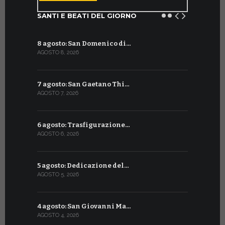
SANTI E BEATI DEL GIORNO
8 agosto: San Domenico di…
9 luglio: 
AGOSTO 8, 2026
LUGLIO 9, 20
7 agosto: San Gaetano Thi…
8 luglio: 
AGOSTO 7, 2026
LUGLIO 8, 20
6 agosto: Trasfigurazione…
7 luglio: 
AGOSTO 6, 2026
LUGLIO 7, 202
5 agosto: Dedicazione del…
6 luglio: S
AGOSTO 5, 2026
LUGLIO 6, 20
4 agosto: San Giovanni Ma…
5 luglio: 
AGOSTO 4, 2026
LUGLIO 5, 20