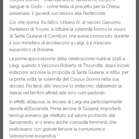
Sangue di Cristo - come festa di precetto per la Chiesa
universale, il giovedì successivo alla Pentecoste.
Ciò che spinse, tra l’altro, Urbano IV, al secolo Giacomo
Pantaléon di Troyes, a istituire la solennità furono le visioni
di Santa Giuliana di Cornillon, che aveva conosciuto durante
il suo ministero di arcidiacono a Liegi, e il miracolo
eucaristico di Bolsena.
La prima approvazione della celebrazione risale al 1246 a
Liegi, quando il Vescovo Roberto di Thourotte, dopo iniziali
esitazioni, accolse la proposta di Santa Giuliana, e istituì, per
la prima volta, la solennità del
Corpus Domini
nella sua
diocesi. Più tardi, altri Vescovi lo imitarono, stabilendo la
stessa nei territori affidati alle loro cure pastorali.
In effetti, all’epoca, la diocesi di Liegi era particolarmente
devota all’Eucaristia. Prima ancora di Giuliana, importanti
teologi avevano già riflettuto sul valore profondo del
Sacramento, e vi erano anche comunità femminili che
praticavano con grande fervore la comunione e
l’adorazione eucaristica.