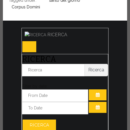
Tagged under:
santo del giorno
Corpus Domini
RICERCA
RICERCA
Ricerca
Filter by date:
APRI IL CALE
APRI IL CALE
RICERCA