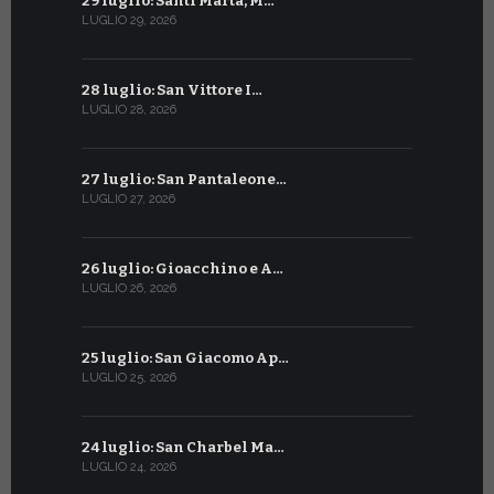
29 luglio: Santi Marta, M…
29 giugno:
LUGLIO 29, 2026
GIUGNO 29, 2
28 luglio: San Vittore I…
28 giugno:
LUGLIO 28, 2026
GIUGNO 28, 2
27 luglio: San Pantaleone…
27 giugno: 
LUGLIO 27, 2026
GIUGNO 27, 2
26 luglio: Gioacchino e A…
26 giugno:
LUGLIO 26, 2026
GIUGNO 26, 2
25 luglio: San Giacomo Ap…
25 giugno:
LUGLIO 25, 2026
GIUGNO 25, 2
24 luglio: San Charbel Ma…
24 giugno:
LUGLIO 24, 2026
GIUGNO 24, 2