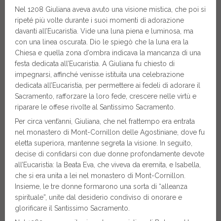
Nel 1208 Giuliana aveva avuto una visione mistica, che poi si
ripeté più volte durante i suoi momenti di adorazione
davanti all’Eucaristia. Vide una luna piena e luminosa, ma
con una linea oscurata. Dio le spiegò che la luna era la
Chiesa e quella zona d’ombra indicava la mancanza di una
festa dedicata all’Eucaristia. A Giuliana fu chiesto di
impegnarsi, affinché venisse istituita una celebrazione
dedicata all’Eucaristia, per permettere ai fedeli di adorare il
Sacramento, rafforzare la loro fede, crescere nelle virtù e
riparare le offese rivolte al Santissimo Sacramento.
Per circa vent’anni, Giuliana, che nel frattempo era entrata
nel monastero di Mont-Cornillon delle Agostiniane, dove fu
eletta superiora, mantenne segreta la visione. In seguito,
decise di confidarsi con due donne profondamente devote
all’Eucaristia: la Beata Eva, che viveva da eremita, e Isabella,
che si era unita a lei nel monastero di Mont-Cornillon.
Insieme, le tre donne formarono una sorta di “alleanza
spirituale”, unite dal desiderio condiviso di onorare e
glorificare il Santissimo Sacramento.