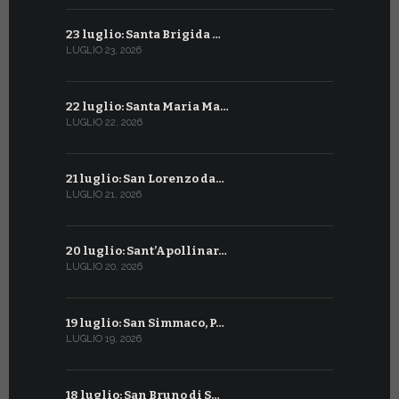
23 luglio: Santa Brigida …
23 giugno:
LUGLIO 23, 2026
GIUGNO 23, 2
22 luglio: Santa Maria Ma…
22 giugno:
LUGLIO 22, 2026
GIUGNO 22, 2
21 luglio: San Lorenzo da…
21 giugno:
LUGLIO 21, 2026
GIUGNO 21, 2
20 luglio: Sant’Apollinar…
20 giugno:
LUGLIO 20, 2026
GIUGNO 20, 2
19 luglio: San Simmaco, P…
17 giugno:
LUGLIO 19, 2026
GIUGNO 17, 2
18 luglio: San Bruno di S…
16 giugno: