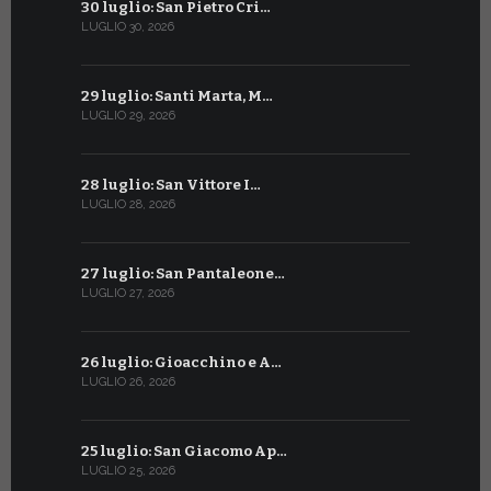
30 luglio: San Pietro Cri…
30 giugno:
LUGLIO 30, 2026
GIUGNO 30, 2
29 luglio: Santi Marta, M…
29 giugno:
LUGLIO 29, 2026
GIUGNO 29, 2
28 luglio: San Vittore I…
28 giugno:
LUGLIO 28, 2026
GIUGNO 28, 2
27 luglio: San Pantaleone…
27 giugno: 
LUGLIO 27, 2026
GIUGNO 27, 2
26 luglio: Gioacchino e A…
26 giugno:
LUGLIO 26, 2026
GIUGNO 26, 2
25 luglio: San Giacomo Ap…
25 giugno:
LUGLIO 25, 2026
GIUGNO 25, 2