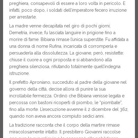
preghiera, consapevoli di essere a loro volta in pericolo. E
infatti, poco dopo, i soldati dell’imperatore fecero irruzione
per arrestarle.
La madre venne decapitata nel giro di pochi giorni;
Demetria, invece, fu lasciata languire in prigione fino a
morire di fame. Bibiana rimase l’unica superstite. Fu affidata a
una donna di nome Rufina, incaricata di corromperla e
persuaderla alla dissolutezza. La giovane, però, resistette:
chiuse il cuore a ogni proposta e si abbandonò alla
preghiera silenziosa, rifiutando totalmente quell’indegna
istruzione.
Il prefetto Aproniano, succeduto al padre della giovane nel
governo della città, decise allora di punire la sua
incrollabile fermezza. Ordinò che Bibiana venisse legata e
percossa con bastoni ricoperti di piombo, le “piombate”,
fino alla morte. L’esecuzione avvenne il 2 dicembre del 362,
quando non aveva ancora compiuto sedici anni.
La tradizione racconta che il corpo della martire rimase
miracolosamente intatto. Il presbitero Giovanni raccolse