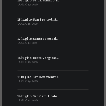
19 luglio: San Simmaco, P…
17 giugno:
LUGLIO 19, 2026
GIUGNO 17, 2
18 luglio: San Bruno di S…
16 giugno:
LUGLIO 18, 2026
GIUGNO 16, 2
17 luglio: Santa Teresa d…
15 giugno:
LUGLIO 17, 2026
GIUGNO 15, 2
16 luglio: Beata Vergine …
13 giugno
LUGLIO 16, 2026
GIUGNO 13, 2
15 luglio: San Bonaventur…
12 giugno:
LUGLIO 15, 2026
GIUGNO 12, 2
14 luglio: San Camillo de…
11 giugno:
LUGLIO 14, 2026
GIUGNO 11, 2