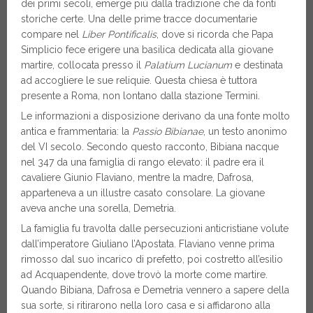
dei primi secoli, emerge più dalla tradizione che da fonti
storiche certe. Una delle prime tracce documentarie
compare nel
Liber Pontificalis
, dove si ricorda che Papa
Simplicio fece erigere una basilica dedicata alla giovane
martire, collocata presso il
Palatium Lucianum
e destinata
ad accogliere le sue reliquie. Questa chiesa è tuttora
presente a Roma, non lontano dalla stazione Termini.
Le informazioni a disposizione derivano da una fonte molto
antica e frammentaria: la
Passio Bibianae
, un testo anonimo
del VI secolo. Secondo questo racconto, Bibiana nacque
nel 347 da una famiglia di rango elevato: il padre era il
cavaliere Giunio Flaviano, mentre la madre, Dafrosa,
apparteneva a un illustre casato consolare. La giovane
aveva anche una sorella, Demetria.
La famiglia fu travolta dalle persecuzioni anticristiane volute
dall’imperatore Giuliano l’Apostata. Flaviano venne prima
rimosso dal suo incarico di prefetto, poi costretto all’esilio
ad Acquapendente, dove trovò la morte come martire.
Quando Bibiana, Dafrosa e Demetria vennero a sapere della
sua sorte, si ritirarono nella loro casa e si affidarono alla