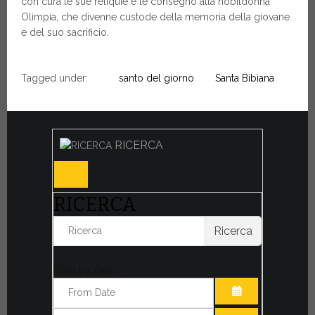
con cura le sue reliquie e le consegnò alla nobildonna
Olimpia, che divenne custode della memoria della giovane
e del suo sacrificio.
Tagged under:
santo del giorno
Santa Bibiana
RICERCA
RICERCA
Ricerca
Filter by date: