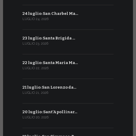
24 luglio: San Charbel Ma…
24 giugno:
LUGLIO 24, 2026
GIUGNO 24, 2
23 luglio: Santa Brigida …
23 giugno:
LUGLIO 23, 2026
GIUGNO 23, 2
22 luglio: Santa Maria Ma…
22 giugno:
LUGLIO 22, 2026
GIUGNO 22, 2
21 luglio: San Lorenzo da…
21 giugno:
LUGLIO 21, 2026
GIUGNO 21, 2
20 luglio: Sant’Apollinar…
20 giugno:
LUGLIO 20, 2026
GIUGNO 20, 2