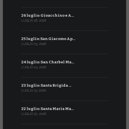
26 luglio: Gioacchino e A…
26 giugno:
LUGLIO 26, 2026
GIUGNO 26, 2
25 luglio: San Giacomo Ap…
25 giugno:
LUGLIO 25, 2026
GIUGNO 25, 2
24 luglio: San Charbel Ma…
24 giugno:
LUGLIO 24, 2026
GIUGNO 24, 2
23 luglio: Santa Brigida …
23 giugno:
LUGLIO 23, 2026
GIUGNO 23, 2
22 luglio: Santa Maria Ma…
22 giugno:
LUGLIO 22, 2026
GIUGNO 22, 2