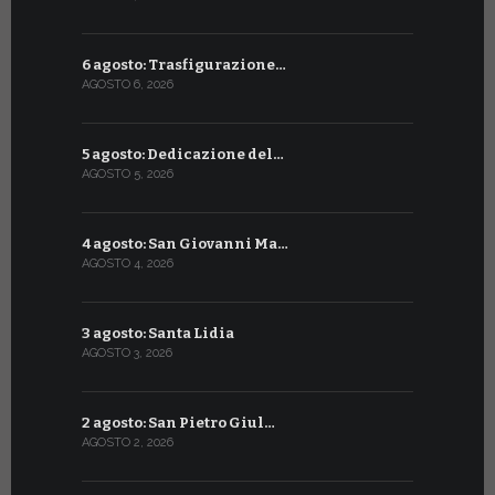
6 agosto: Trasfigurazione…
7 luglio: 
AGOSTO 6, 2026
LUGLIO 7, 202
5 agosto: Dedicazione del…
6 luglio: S
AGOSTO 5, 2026
LUGLIO 6, 20
4 agosto: San Giovanni Ma…
5 luglio: 
AGOSTO 4, 2026
LUGLIO 5, 20
3 agosto: Santa Lidia
4 luglio: S
AGOSTO 3, 2026
LUGLIO 4, 20
2 agosto: San Pietro Giul…
3 luglio: 
AGOSTO 2, 2026
LUGLIO 3, 202