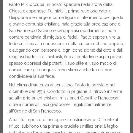
Paolo Miki occupa un posto speciale nella storia della
Chiesa giapponese. Fu infatti il primo religioso nato in
Giappone a emergere come figura di riferimento per quella
giovane comunità cristiana, nata grazie alla predicazione di
San Francesco Saverio e sviluppatasi rapidamente fino a
contare centinaia di migliaia di fedeli. Paolo seppe unire la
fede cristiana alla conoscenza della cultura del suo popolo,
dialogando con persone di ogni condizione: dai dotti e dai
religiosi buddisti e shintoisti, fino ai contadini e ai più poveri,
spesso oppressi dai potenti. Il suo stile e il suo modo di
comunicare gli conquistarono stima anche tra chi non
condivideva la sua fede.
Nel clima di violenza anticristiano, Paolo fu arrestato nel
dicembre del 1596. Condotto in prigione, si ritrovò insieme
ad altri prigionieri cristiani: missionari Gesuiti e Francescani,
oltre a numerosi laici giapponesi legati spiritualmente
all’Ordine di San Francesco.
A tutti fu imposto di rinnegare il cristianesimo. Di fronte al
rifiuto, subirono una prima e crudele umiliazione: il taglio
del lobo dell’orecchio sinistro. Feriti e sanguinanti, vennero