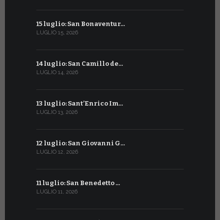
15 luglio: San Bonaventur…
12 giugno:
LUGLIO 15, 2026
GIUGNO 12, 2
14 luglio: San Camillo de…
11 giugno:
LUGLIO 14, 2026
GIUGNO 11, 2
13 luglio: Sant’Enrico Im…
10 giugno:
LUGLIO 13, 2026
GIUGNO 10, 2
12 luglio: San Giovanni G…
9 giugno: 
LUGLIO 12, 2026
GIUGNO 9, 20
11 luglio: San Benedetto …
La Penteco
LUGLIO 11, 2026
GIUGNO 8, 20