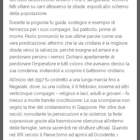
fatti sfilare su carri attraverso le strade, esposti allo scherno
della popolazione.
Durante la prigionia fu guida, sostegno e esempio di
fermezza per i suoi compagni. Sul patibolo, prima di
morire, Paolo pronunciò le sue ultime parole come una
vera predicazione: affermò che la via cristiana è la migliore
strada verso la salvezza, perché insegna ad amare e a
perdonare persino i nemici. Dichiarò apertamente di
perdonare l’imperatore e tutti coloro che avevano deciso la
sua condanna, invitandoli a scoprire il battesimo cristiano.
All’inizio del 1597 fu costretto a una lunga marcia fino a
Nagasaki, dove, su una collina, il 6 febbraio, insieme ad altri
venticinque compagni – religiosi e laici, adulti e giovani – fu
messo a morte tramite crocifissione. La sua scomparsa non
segnò la fine del cristianesimo in Giappone. Per oltre due
secoli, nonostante le persecuzioni e le violenze, la fede
sopravvisse grazie alla trasmissione silenziosa all’interno
delle famiglie, senza sacerdoti né strutture ufficiali. Quando
nel XIX secolo il Paese tornò ad aprirsi all’Occidente, i