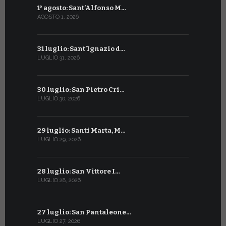
1° agosto: Sant’Alfonso M…
2 luglio: 
AGOSTO 1, 2026
LUGLIO 2, 20
31 luglio: Sant’Ignazio d…
1° luglio: 
LUGLIO 31, 2026
LUGLIO 1, 202
30 luglio: San Pietro Cri…
30 giugno:
LUGLIO 30, 2026
GIUGNO 30, 2
29 luglio: Santi Marta, M…
29 giugno:
LUGLIO 29, 2026
GIUGNO 29, 2
28 luglio: San Vittore I…
28 giugno:
LUGLIO 28, 2026
GIUGNO 28, 2
27 luglio: San Pantaleone…
27 giugno: 
LUGLIO 27, 2026
GIUGNO 27, 2