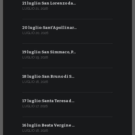
21 luglio: San Lorenzo da…
21 giugno:
LUGLIO 21, 2026
GIUGNO 21, 2
20 luglio: Sant’Apollinar…
20 giugno:
LUGLIO 20, 2026
GIUGNO 20, 2
19 luglio: San Simmaco, P…
17 giugno:
LUGLIO 19, 2026
GIUGNO 17, 2
18 luglio: San Bruno di S…
16 giugno:
LUGLIO 18, 2026
GIUGNO 16, 2
17 luglio: Santa Teresa d…
15 giugno:
LUGLIO 17, 2026
GIUGNO 15, 2
16 luglio: Beata Vergine …
13 giugno
LUGLIO 16, 2026
GIUGNO 13, 2