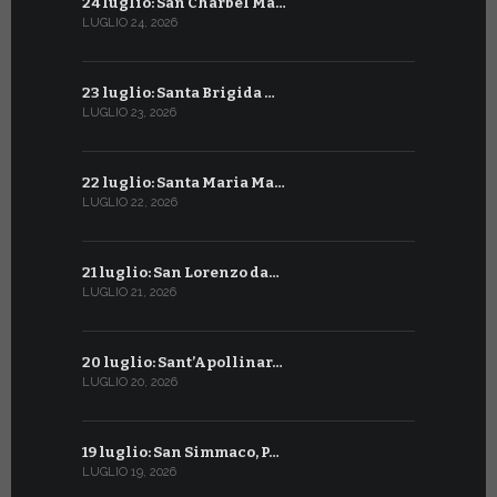
24 luglio: San Charbel Ma…
24 giugno:
LUGLIO 24, 2026
GIUGNO 24, 2
23 luglio: Santa Brigida …
23 giugno:
LUGLIO 23, 2026
GIUGNO 23, 2
22 luglio: Santa Maria Ma…
22 giugno:
LUGLIO 22, 2026
GIUGNO 22, 2
21 luglio: San Lorenzo da…
21 giugno:
LUGLIO 21, 2026
GIUGNO 21, 2
20 luglio: Sant’Apollinar…
20 giugno:
LUGLIO 20, 2026
GIUGNO 20, 2
19 luglio: San Simmaco, P…
17 giugno:
LUGLIO 19, 2026
GIUGNO 17, 2