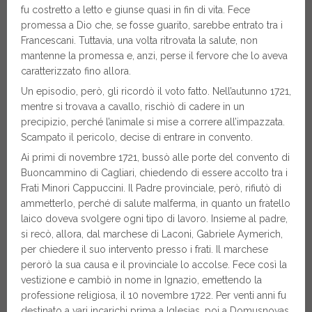
fu costretto a letto e giunse quasi in fin di vita. Fece
promessa a Dio che, se fosse guarito, sarebbe entrato tra i
Francescani. Tuttavia, una volta ritrovata la salute, non
mantenne la promessa e, anzi, perse il fervore che lo aveva
caratterizzato fino allora.
Un episodio, però, gli ricordò il voto fatto. Nell’autunno 1721,
mentre si trovava a cavallo, rischiò di cadere in un
precipizio, perché l’animale si mise a correre all’impazzata.
Scampato il pericolo, decise di entrare in convento.
Ai primi di novembre 1721, bussò alle porte del convento di
Buoncammino di Cagliari, chiedendo di essere accolto tra i
Frati Minori Cappuccini. Il Padre provinciale, però, rifiutò di
ammetterlo, perché di salute malferma, in quanto un fratello
laico doveva svolgere ogni tipo di lavoro. Insieme al padre,
si recò, allora, dal marchese di Laconi, Gabriele Aymerich,
per chiedere il suo intervento presso i frati. Il marchese
perorò la sua causa e il provinciale lo accolse. Fece così la
vestizione e cambiò in nome in Ignazio, emettendo la
professione religiosa, il 10 novembre 1722. Per venti anni fu
destinato a vari incarichi prima a Iglesias, poi a Domusnovas,