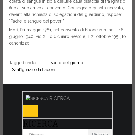
colata di sangue iniziò a defluire dalla bisaccia di fra Ignazio
fino al suo arrivo al convento. Consegnato quanto ricevuto,
davanti alla richiesta di spiegazioni del guardiano, rispose:
“Padre, è sangue dei poveri”.
Morì, l’11 maggio 1781, nel convento di Buoncammino. Il 16
giugno 1940, Pio XII lo dichiarò Beato e, il 21 ottobre 1951, lo
canonizzò.
Tagged under:
santo del giorno
Sant’Ignazio da Laconi
RICERCA
RICERCA
Ricerca