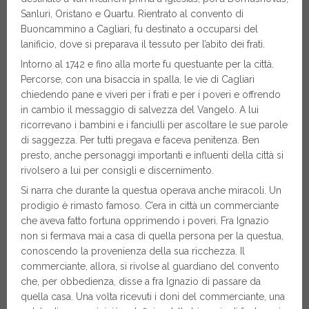
Sanluri, Oristano e Quartu. Rientrato al convento di
Buoncammino a Cagliari, fu destinato a occuparsi del
lanificio, dove si preparava il tessuto per l’abito dei frati.
Intorno al 1742 e fino alla morte fu questuante per la città.
Percorse, con una bisaccia in spalla, le vie di Cagliari
chiedendo pane e viveri per i frati e per i poveri e offrendo
in cambio il messaggio di salvezza del Vangelo. A lui
ricorrevano i bambini e i fanciulli per ascoltare le sue parole
di saggezza. Per tutti pregava e faceva penitenza. Ben
presto, anche personaggi importanti e influenti della città si
rivolsero a lui per consigli e discernimento.
Si narra che durante la questua operava anche miracoli. Un
prodigio è rimasto famoso. C’era in città un commerciante
che aveva fatto fortuna opprimendo i poveri. Fra Ignazio
non si fermava mai a casa di quella persona per la questua,
conoscendo la provenienza della sua ricchezza. Il
commerciante, allora, si rivolse al guardiano del convento
che, per obbedienza, disse a fra Ignazio di passare da
quella casa. Una volta ricevuti i doni del commerciante, una