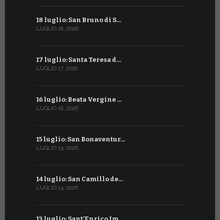
18 luglio: San Bruno di S…
16 giugno:
LUGLIO 18, 2026
GIUGNO 16, 2
17 luglio: Santa Teresa d…
15 giugno:
LUGLIO 17, 2026
GIUGNO 15, 2
16 luglio: Beata Vergine …
13 giugno
LUGLIO 16, 2026
GIUGNO 13, 2
15 luglio: San Bonaventur…
12 giugno:
LUGLIO 15, 2026
GIUGNO 12, 2
14 luglio: San Camillo de…
11 giugno:
LUGLIO 14, 2026
GIUGNO 11, 2
13 luglio: Sant’Enrico Im…
10 giugno: