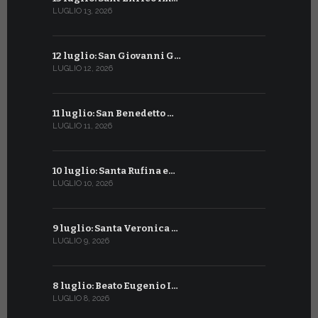
LUGLIO 13, 2026
GIUGNO 10, 2
12 luglio: San Giovanni G…
9 giugno: 
LUGLIO 12, 2026
GIUGNO 9, 20
11 luglio: San Benedetto …
La Penteco
LUGLIO 11, 2026
GIUGNO 8, 20
10 luglio: Santa Rufina e…
Sant’Anto
LUGLIO 10, 2026
GIUGNO 7, 20
9 luglio: Santa Veronica …
6 giugno: 
LUGLIO 9, 2026
GIUGNO 6, 20
8 luglio: Beato Eugenio I…
5 giugno: 
LUGLIO 8, 2026
GIUGNO 5, 20