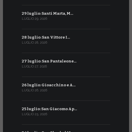
29 luglio: Santi Marta, M…
29 giugno:
LUGLIO 29, 2026
GIUGNO 29, 2
28 luglio: San Vittore I…
28 giugno:
LUGLIO 28, 2026
GIUGNO 28, 2
27 luglio: San Pantaleone…
27 giugno: 
LUGLIO 27, 2026
GIUGNO 27, 2
26 luglio: Gioacchino e A…
26 giugno:
LUGLIO 26, 2026
GIUGNO 26, 2
25 luglio: San Giacomo Ap…
25 giugno:
LUGLIO 25, 2026
GIUGNO 25, 2