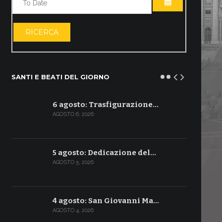
APRI IL CALE
RICERCA
SANTI E BEATI DEL GIORNO
6 agosto: Trasfigurazione…
AGOSTO 6, 2026
5 agosto: Dedicazione del…
AGOSTO 5, 2026
4 agosto: San Giovanni Ma…
AGOSTO 4, 2026