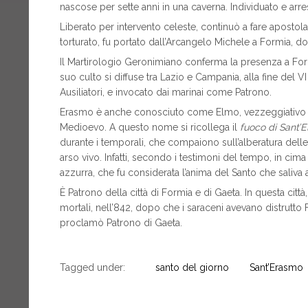
nascose per sette anni in una caverna. Individuato e arres
Liberato per intervento celeste, continuò a fare apost
torturato, fu portato dall’Arcangelo Michele a Formia, d
Il Martirologio Geronimiano conferma la presenza a For
suo culto si diffuse tra Lazio e Campania, alla fine del VI
Ausiliatori, e invocato dai marinai come Patrono.
Erasmo è anche conosciuto come Elmo, vezzeggiativo fa
Medioevo. A questo nome si ricollega il
fuoco di Sant’
durante i temporali, che compaiono sull’alberatura delle
arso vivo. Infatti, secondo i testimoni del tempo, in ci
azzurra, che fu considerata l’anima del Santo che saliva a
È Patrono della città di Formia e di Gaeta. In questa città
mortali, nell’842, dopo che i saraceni avevano distrutto 
proclamò Patrono di Gaeta.
Tagged under:
santo del giorno
Sant’Erasmo