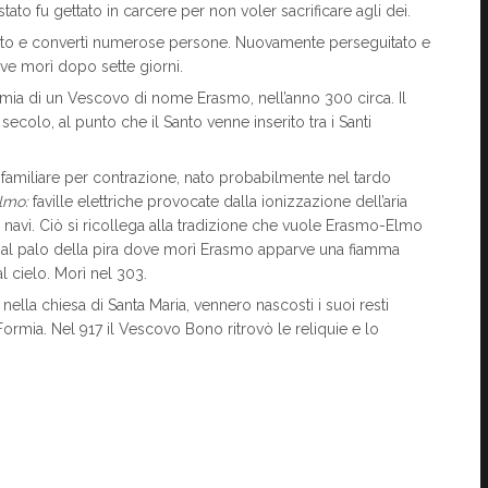
tato fu gettato in carcere per non voler sacrificare agli dei.
olato e convertì numerose persone. Nuovamente perseguitato e
ove morì dopo sette giorni.
mia di un Vescovo di nome Erasmo, nell’anno 300 circa. Il
 secolo, al punto che il Santo venne inserito tra i Santi
miliare per contrazione, nato probabilmente nel tardo
Elmo
:
faville elettriche provocate dalla ionizzazione dell’aria
 navi. Ciò si ricollega alla tradizione che vuole Erasmo-Elmo
ma al palo della pira dove morì Erasmo apparve una fiamma
l cielo. Morì nel 303.
, nella chiesa di Santa Maria, vennero nascosti i suoi resti
Formia. Nel 917 il Vescovo Bono ritrovò le reliquie e lo