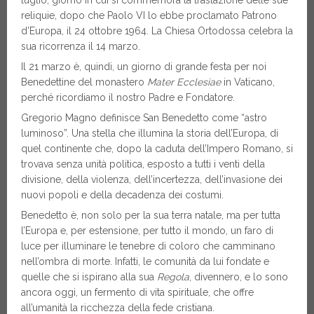
luglio, giorno in cui si commemora la traslazione delle sue
reliquie, dopo che Paolo VI lo ebbe proclamato Patrono
d’Europa, il 24 ottobre 1964. La Chiesa Ortodossa celebra la
sua ricorrenza il 14 marzo.
Il 21 marzo è, quindi, un giorno di grande festa per noi
Benedettine del monastero
Mater Ecclesiae
in Vaticano,
perché ricordiamo il nostro Padre e Fondatore.
Gregorio Magno definisce San Benedetto come “astro
luminoso”. Una stella che illumina la storia dell’Europa, di
quel continente che, dopo la caduta dell’Impero Romano, si
trovava senza unità politica, esposto a tutti i venti della
divisione, della violenza, dell’incertezza, dell’invasione dei
nuovi popoli e della decadenza dei costumi.
Benedetto è, non solo per la sua terra natale, ma per tutta
l’Europa e, per estensione, per tutto il mondo, un faro di
luce per illuminare le tenebre di coloro che camminano
nell’ombra di morte. Infatti, le comunità da lui fondate e
quelle che si ispirano alla sua
Regola
, divennero, e lo sono
ancora oggi, un fermento di vita spirituale, che offre
all’umanità la ricchezza della fede cristiana.