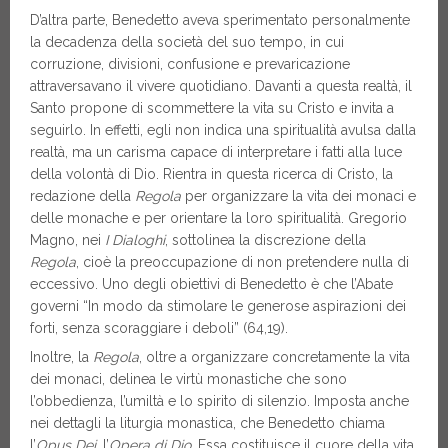
D’altra parte, Benedetto aveva sperimentato personalmente
la decadenza della società del suo tempo, in cui
corruzione, divisioni, confusione e prevaricazione
attraversavano il vivere quotidiano. Davanti a questa realtà, il
Santo propone di scommettere la vita su Cristo e invita a
seguirlo. In effetti, egli non indica una spiritualità avulsa dalla
realtà, ma un carisma capace di interpretare i fatti alla luce
della volontà di Dio. Rientra in questa ricerca di Cristo, la
redazione della
Regola
per organizzare la vita dei monaci e
delle monache e per orientare la loro spiritualità. Gregorio
Magno, nei
I Dialoghi
, sottolinea la discrezione della
Regola
, cioè la preoccupazione di non pretendere nulla di
eccessivo. Uno degli obiettivi di Benedetto è che l’Abate
governi “In modo da stimolare le generose aspirazioni dei
forti, senza scoraggiare i deboli” (64,19).
Inoltre, la
Regola
, oltre a organizzare concretamente la vita
dei monaci, delinea le virtù monastiche che sono
l’obbedienza, l’umiltà e lo spirito di silenzio. Imposta anche
nei dettagli la liturgia monastica, che Benedetto chiama
l’
Opus Dei
, l’
Opera di Dio
. Essa costituisce il cuore della vita