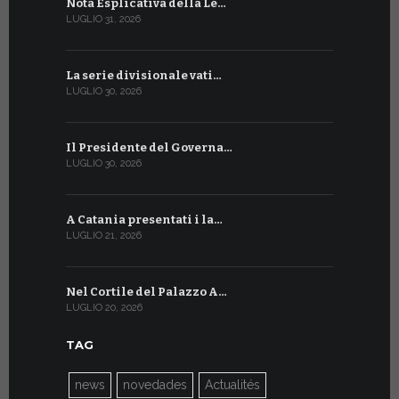
Nota Esplicativa della Le…
Siglato ac
LUGLIO 31, 2026
LUGLIO 13, 20
La serie divisionale vati…
A Ginevra 
LUGLIO 30, 2026
LUGLIO 13, 20
Il Presidente del Governa…
Tre emiss
LUGLIO 30, 2026
LUGLIO 10, 20
A Catania presentati i la…
A Ginevra 
LUGLIO 21, 2026
LUGLIO 9, 202
Nel Cortile del Palazzo A…
A Ginevra
LUGLIO 20, 2026
LUGLIO 9, 202
TAG
news
novedades
Actualités