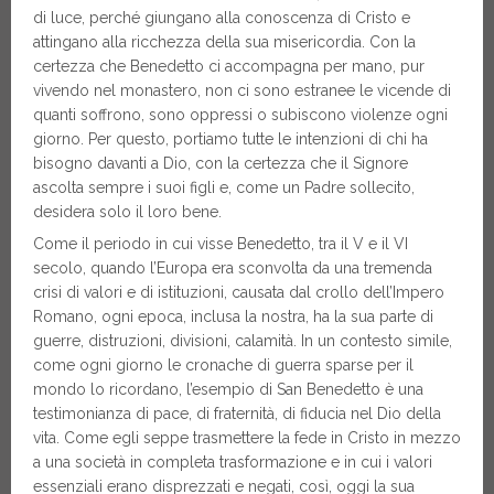
di luce, perché giungano alla conoscenza di Cristo e
attingano alla ricchezza della sua misericordia. Con la
certezza che Benedetto ci accompagna per mano, pur
vivendo nel monastero, non ci sono estranee le vicende di
quanti soffrono, sono oppressi o subiscono violenze ogni
giorno. Per questo, portiamo tutte le intenzioni di chi ha
bisogno davanti a Dio, con la certezza che il Signore
ascolta sempre i suoi figli e, come un Padre sollecito,
desidera solo il loro bene.
Come il periodo in cui visse Benedetto, tra il V e il VI
secolo, quando l’Europa era sconvolta da una tremenda
crisi di valori e di istituzioni, causata dal crollo dell’Impero
Romano, ogni epoca, inclusa la nostra, ha la sua parte di
guerre, distruzioni, divisioni, calamità. In un contesto simile,
come ogni giorno le cronache di guerra sparse per il
mondo lo ricordano, l’esempio di San Benedetto è una
testimonianza di pace, di fraternità, di fiducia nel Dio della
vita. Come egli seppe trasmettere la fede in Cristo in mezzo
a una società in completa trasformazione e in cui i valori
essenziali erano disprezzati e negati, così, oggi la sua