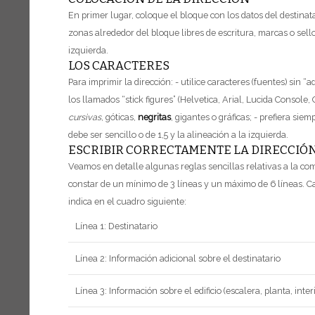
En primer lugar, coloque el bloque con los datos del destinata
zonas alrededor del bloque libres de escritura, marcas o sell
izquierda.
LOS CARACTERES
Para imprimir la dirección:
- utilice caracteres (fuentes) sin
los llamados “stick figures” (Helvetica, Arial, Lucida Consol
cursivas
, góticas,
negritas
, gigantes o gráficas;
- prefiera sie
debe ser sencillo o de 1,5 y la alineación a la izquierda.
ESCRIBIR CORRECTAMENTE LA DIRECCIÓ
Veamos en detalle algunas reglas sencillas relativas a la com
constar de un mínimo de 3 líneas y un máximo de 6 líneas.
Ca
indica en el cuadro siguiente:
Línea 1: Destinatario
Línea 2: Información adicional sobre el destinatario
Línea 3: Información sobre el edificio (escalera, planta, inter