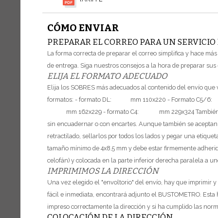
CÓMO ENVIAR
PREPARAR EL CORREO PARA UN SERVICIO
La forma correcta de preparar el correo simplifica y hace más r
de entrega. Siga nuestros consejos a la hora de preparar sus 
ELIJA EL FORMATO ADECUADO
Elija los SOBRES más adecuados al contenido del envío que v
formatos:
- formato DL: mm 110x220
- Formato C5/6
mm 162x229
- formato C4: mm 229x324
También
sin encuadernar o con encartes. Aunque también se aceptan
retractilado, sellarlos por todos los lados y pegar una etiquet
tamaño mínimo de 4x8,5 mm y debe estar firmemente adherida 
celofán) y colocada en la parte inferior derecha paralela a un
IMPRIMIMOS LA DIRECCIÓN
Una vez elegido el "envoltorio" del envío, hay que imprimir y 
fácil e inmediata, encontrará adjunto el BUSTOMETRO. Esta 
impreso correctamente la dirección y si ha cumplido las norm
COLOCACIÓN DE LA DIRECCIÓN