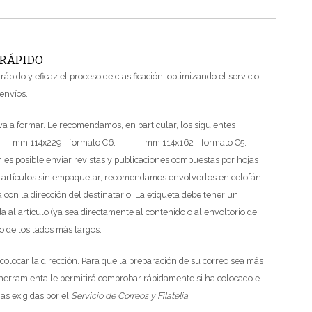
 RÁPIDO
ápido y eficaz el proceso de clasificación, optimizando el servicio
envíos.
a a formar. Le recomendamos, en particular, los siguientes
: mm 114x229
- formato C6: mm 114x162
- formato C5:
 es posible enviar revistas y publicaciones compuestas por hojas
 artículos sin empaquetar, recomendamos envolverlos en celofán
a con la dirección del destinatario. La etiqueta debe tener un
al artículo (ya sea directamente al contenido o al envoltorio de
o de los lados más largos.
colocar la dirección.
Para que la preparación de su correo sea más
herramienta le permitirá comprobar rápidamente si ha colocado e
as exigidas por el
Servicio de Correos y Filatelia
.