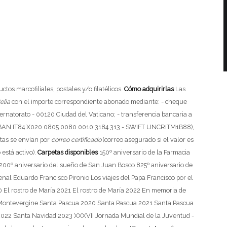
os marcofiliales, postales y/o filatélicos.
Cómo adquirirlas
Las
elia
con el importe correspondiente abonado mediante:
- cheque
ernatorato - 00120 Ciudad del Vaticano;
- transferencia bancaria a
no (IBAN IT84 X020 0805 0080 0010 3184 313 - SWIFT UNCRITM1B88),
tas se envían por
correo certificado
(correo asegurado si el valor es
 está activo).
Carpetas disponibles
150º aniversario de la Farmacia
200º aniversario del sueño de San Juan Bosco
825º aniversario de
denal Eduardo Francisco Pironio
Los viajes del Papa Francisco por el
0
El rostro de María 2021
El rostro de María 2022
En memoria de
 Montevergine
Santa Pascua 2020
Santa Pascua 2021
Santa Pascua
2022
Santa Navidad 2023
XXXVII Jornada Mundial de la Juventud -