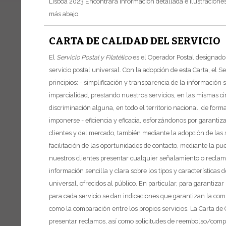
Lisboa 2023
Encontrará información detallada e ilustracione
más abajo.
CARTA DE CALIDAD DEL SERVICIO
El
Servicio Postal y Filatélico
es el Operador Postal designado 
servicio postal universal.
Con la adopción de esta Carta, el Ser
principios:
- simplificación y transparencia de la información s
imparcialidad, prestando nuestros servicios, en las mismas cir
discriminación alguna, en todo el territorio nacional, de for
imponerse
- eficiencia y eficacia, esforzándonos por garanti
clientes y del mercado, también mediante la adopción de las
facilitación de las oportunidades de contacto, mediante la pu
nuestros clientes presentar cualquier señalamiento o reclam
información sencilla y clara sobre los tipos y características 
universal, ofrecidos al público. En particular, para garantizar
para cada servicio se dan indicaciones que garantizan la comp
como la comparación entre los propios servicios.
La Carta de 
presentar reclamos, así como solicitudes de reembolso/compe