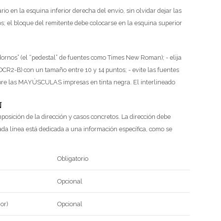
rio en la esquina inferior derecha del envío, sin olvidar dejar las
os; el bloque del remitente debe colocarse en la esquina superior
 “adornos” (el “pedestal” de fuentes como Times New Roman);
- elija
e, OCR2-B) con un tamaño entre 10 y 14 puntos;
- evite las fuentes
mpre las MAYÚSCULAS impresas en tinta negra. El interlineado
N
posición de la dirección y casos concretos.
La dirección debe
da línea está dedicada a una información específica, como se
Obligatorio
Opcional
ior)
Opcional