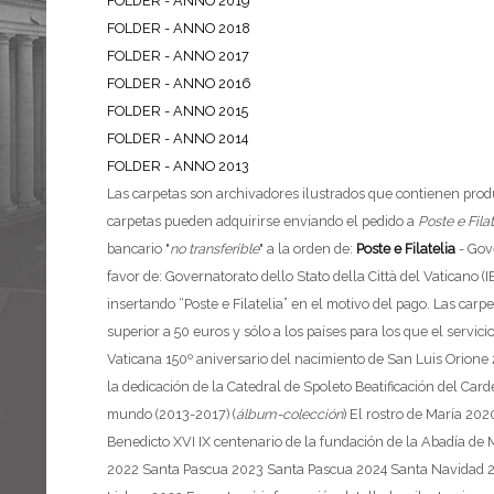
FOLDER - ANNO 2019
FOLDER - ANNO 2018
FOLDER - ANNO 2017
FOLDER - ANNO 2016
FOLDER - ANNO 2015
FOLDER - ANNO 2014
FOLDER - ANNO 2013
Las carpetas son archivadores ilustrados que contienen product
carpetas pueden adquirirse enviando el pedido a
Poste e Filat
bancario "
no transferible
" a la orden de:
Poste e Filatelia
- Gov
favor de: Governatorato dello Stato della Città del Vatica
insertando “Poste e Filatelia” en el motivo del pago.
Las carpe
superior a 50 euros y sólo a los países para los que el servicio
Vaticana
150º aniversario del nacimiento de San Luis Orione
la dedicación de la Catedral de Spoleto
Beatificación del Car
mundo (2013-2017) (
álbum-colección
)
El rostro de María 202
Benedicto XVI
IX centenario de la fundación de la Abadía de
2022
Santa Pascua 2023
Santa Pascua 2024
Santa Navidad 