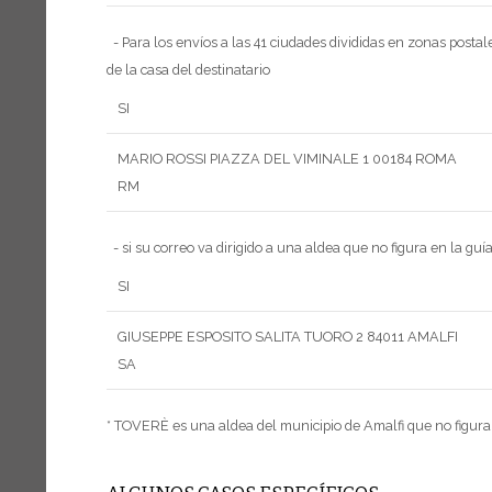
- Para los envíos a las 41 ciudades divididas en zonas postale
de la casa del destinatario
SI
MARIO ROSSI
PIAZZA DEL VIMINALE 1
00184 ROMA
RM
- si su correo va dirigido a una aldea que no figura en la guí
SI
GIUSEPPE ESPOSITO
SALITA TUORO 2
84011 AMALFI
SA
* TOVERÈ es una aldea del municipio de Amalfi que no figura 