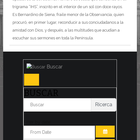
trigrama “IHS”, inscrito en el interior de un sol con doce rayos.
Es Bernardino de Siena, fraile menor de la Observancia, quien
procuró, en primer lugar, reconducir a sus conciudadanos a la
amistad con Dios, y después, a las multitudes que acudían a
escuchar sus sermones en toda la Península.
Buscar
BUSCAR
Ricerca
Filter by date: