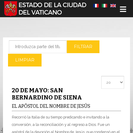
Seleccione su idioma
Introduzca parte del título
FILTRAR
LIMPIAR
Cantidad a most
20 DE MAYO: SAN
BERNARDINO DE SIENA
EL APÓSTOL DEL NOMBRE DE JESÚS
Recorrió la Italia de su tiempo predicando e invitando a la
conversión, a la reconciliación y al regreso a Dios. Fue un
apóstol de la devoción al Nombre de Jesús, que condensó en el