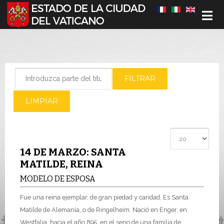
Seleccione su idioma
Introduzca parte del título
FILTRAR
LIMPIAR
Cantidad a most
14 DE MARZO: SANTA
MATILDE, REINA
MODELO DE ESPOSA
Fue una reina ejemplar, de gran piedad y caridad. Es Santa
Matilde de Alemania, o de Ringelheim. Nació en Enger, en
Westfalia, hacia el año 895, en el seno de una familia de