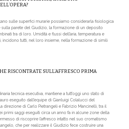
ELL’OPERA?
tano sulle superfici murarie possiamo considerarla fisiologica
e sulla parete del Giudizio, la formazione di un deposito
mbinati tra di loro. Umidità e flussi dell’aria, temperatura e
, incidono tutti, nel loro insieme, nella formazione di simili
CHE RISCONTRATE SULL’AFFRESCO PRIMA
inaria tecnica esecutiva, mantiene a tutt’oggi uno stato di
tauro eseguito dall’equipe di Gianluigi Colalucci del
a direzione di Carlo Pietrangeli e Fabrizio Mancinelli, tra il
 primi saggi eseguiti circa un anno fa in alcune zone della
ermesso di riscoprire l’affresco intatto nel suo cromatismo
angelo, che per realizzare il Giudizio fece costruire una