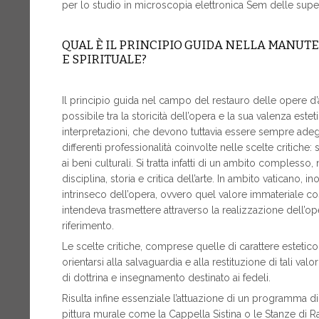
per lo studio in microscopia elettronica Sem delle superf
QUAL È IL PRINCIPIO GUIDA NELLA MANUTE
E SPIRITUALE?
Il principio guida nel campo del restauro delle opere d’a
possibile tra la storicità dell’opera e la sua valenza est
interpretazioni, che devono tuttavia essere sempre adeg
differenti professionalità coinvolte nelle scelte critiche: 
ai beni culturali. Si tratta infatti di un ambito complesso,
disciplina, storia e critica dell’arte. In ambito vaticano, i
intrinseco dell’opera, ovvero quel valore immateriale co
intendeva trasmettere attraverso la realizzazione dell’op
riferimento.
Le scelte critiche, comprese quelle di carattere estetic
orientarsi alla salvaguardia e alla restituzione di tali 
di dottrina e insegnamento destinato ai fedeli.
Risulta infine essenziale l’attuazione di un programma di
pittura murale come la Cappella Sistina o le Stanze di Raf