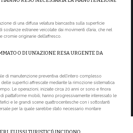
CHE HANNO RESO NECESSARIA LA MANUTENZIONE
zione di una diffusa velatura biancastra sulla superficie
di sostanze estranee veicolate dai movimenti d’aria, che nel
e cromie originarie dell’affresco.
MMATO O DI UN’AZIONE RESA URGENTE DA
rale di manutenzione preventiva dell’intero complesso
a delle superfici affrescate mediante la rimozione sistematica
po. Le operazioni, iniziate circa 20 anni or sono e finora
 di piattaforme mobili, hanno progressivamente interessato le
tefici e le grandi scene quattrocentesche con i sottostanti
ersale per la quale sarebbe stato necessario montare
ERI, FLUSSI TURISTICI) INCIDONO