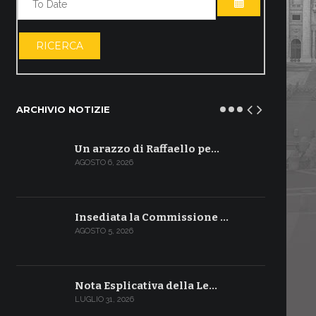
APRI IL CALE
RICERCA
ARCHIVIO NOTIZIE
Un arazzo di Raffaello pe…
AGOSTO 6, 2026
Insediata la Commissione …
AGOSTO 5, 2026
Nota Esplicativa della Le…
LUGLIO 31, 2026