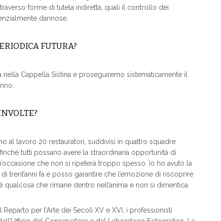
verso forme di tutela indiretta, quali il controllo dei
tenzialmente dannose.
ERIODICA FUTURA?
 nella Cappella Sistina e proseguiremo sistematicamente il
anno.
INVOLTE?
no al lavoro 20 restauratori, suddivisi in quattro squadre
finché tutti possano avere la straordinaria opportunità di
un’occasione che non si ripeterà troppo spesso. Io ho avuto la
 di trent’anni fa e posso garantire che l’emozione di riscoprire
 è qualcosa che rimane dentro nell’anima e non si dimentica
l Reparto per l’Arte dei Secoli XV e XVI, i professionisti
 dell’Ufficio del Conservatore e del Laboratorio Fotografico. La