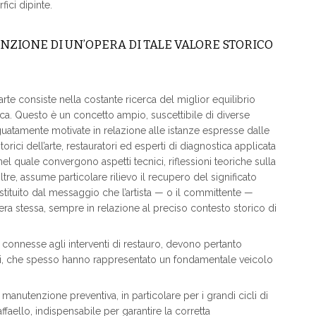
ici dipinte.
NZIONE DI UN’OPERA DI TALE VALORE STORICO
rte consiste nella costante ricerca del miglior equilibrio
etica. Questo è un concetto ampio, suscettibile di diverse
uatamente motivate in relazione alle istanze espresse dalle
storici dell’arte, restauratori ed esperti di diagnostica applicata
 nel quale convergono aspetti tecnici, riflessioni teoriche sulla
noltre, assume particolare rilievo il recupero del significato
stituito dal messaggio che l’artista — o il committente —
era stessa, sempre in relazione al preciso contesto storico di
o connesse agli interventi di restauro, devono pertanto
valori, che spesso hanno rappresentato un fondamentale veicolo
 manutenzione preventiva, in particolare per i grandi cicli di
faello, indispensabile per garantire la corretta