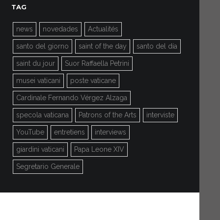
TAG
news
novedades
Actualités
santo del giorno
saint of the day
santo del día
saint du jour
Suor Raffaella Petrini
musei vaticani
poste vaticane
Cardinale Fernando Vérgez Alzaga
specola vaticana
Patrons of the Arts
interviste
YouTube
entretiens
interviews
giardini vaticani
Papa Leone XIV
Segretario Generale