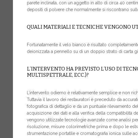
parete inclinata, con un aggetto in alto di circa 40 centi
depositi di polvere che normalmente si riscontrano sulle 
QUALI MATERIALI E TECNICHE VENGONO UT
Fortunatamente il velo bianco è risultato completament
deionizzata a pennello su di un doppio strato di carta
L’INTERVENTO HA PREVISTO L’USO DI TECN
MULTISPETTRALE, ECC.)?
L’intervento odierno è relativamente semplice e non richie
Tuttavia il lavoro dei restauratori è preceduto da accura
fotografica di dettaglio e da un puntuale rilevamento dell
acquisizione dei dati e alla verifica della compatibilità 
vengono utilizzate tecnologie avanzate come analisi per i
risoluzione, misure colorimetriche prima e dopo le estra
strumentazione portatile e cromatografia ionica sulle acqu