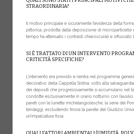
QUALI SONO STATI I PRINCIPALI MOTIVI 
STRAORDINARIA?
Il motivo principale è sicuramente l’evidenza della forma
pittorica, prodotta dalla deposizione di microparticelle 
tempo ha attenuato i contrasti chiaroscurali e offuscato l
SI È TRATTATO DI UN INTERVENTO PROGRA
CRITICITÀ SPECIFICHE?
L’intervento era previsto e rientra nel programma gene
decorativo della Cappella Sistina, volto alla salvaguardi
dei depositi che progressivamente si accumulano nel tem
condotte esclusivamente in orario notturno con l’ausilio
pareti con le lunette michelangiolesche, la serie dei Pon
tendaggi, escludendo finora la parete del Giudizio Univ
un’impalcatura fissa.
QUALI FATTORI AMBIENTALI (UMIDITÀ, POLV