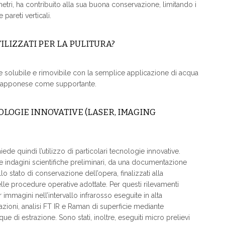
metri, ha contribuito alla sua buona conservazione, limitando i
pareti verticali.
ILIZZATI PER LA PULITURA?
e solubile e rimovibile con la semplice applicazione di acqua
 giapponese come supportante.
OLOGIE INNOVATIVE (LASER, IMAGING
de quindi l’utilizzo di particolari tecnologie innovative.
te indagini scientifiche preliminari, da una documentazione
o stato di conservazione dell’opera, finalizzati alla
delle procedure operative adottate. Per questi rilevamenti
mmagini nell’intervallo infrarosso eseguite in alta
zioni, analisi FT IR e Raman di superficie mediante
e di estrazione. Sono stati, inoltre, eseguiti micro prelievi