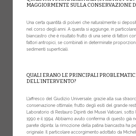
MAGGIORMENTE SULLA CONSERVAZIONE D
Una certa quantità di polveri che naturalmente si deposi
nel corso degli anni. A questa si aggiunge, in particolar
biancastro che è risultato frutto di una serie di fattori co
fattori antropici, se combinati in determinate proporzioni
sedimenti superficiali.
QUALI ERANO LE PRINCIPALI PROBLEMATI
DELL’INTERVENTO?
L’affresco del Giudizio Universale, grazie alla sua straord
conservazione ottimale, frutto degli esiti del grande res
Laboratorio di Restauro Dipinti dei Musei Vaticani, sotto l
1990 e il 1994. Abbiamo avuto conferma di questo già nei
parete dipinta: la rimozione della patina biancastra ha p
originale. Il particolare accorgimento adottato da Michel