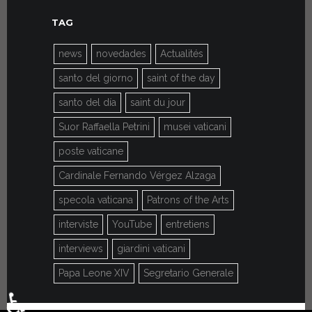
TAG
news
novedades
Actualités
santo del giorno
saint of the day
santo del día
saint du jour
Suor Raffaella Petrini
musei vaticani
poste vaticane
Cardinale Fernando Vérgez Alzaga
specola vaticana
Patrons of the Arts
interviste
YouTube
entretiens
interviews
giardini vaticani
Papa Leone XIV
Segretario Generale
♿