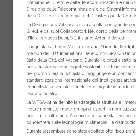
Intersimone, Direttore delle Telecomunicazioni e dei Sist
Direzione delle Telecomunicazioni e dei Sistemi Informat
della Direzione Tecnologica del Dicastero per la Comu
La Delegazione Vaticana è stata accolta con grande cord
Girelli, e dai suoi Collaboratori. Nel corso della perman
d’Italia in Nuova Delhi, S.E. il signor Antonio Bartoli.
Inaugurata dal Primo Ministro indiano, Narendra Modi, il
membri dell’ITU, International Telecommunication Union 
Stato della Città del Vaticano. Durante i dibattiti è stat
per la trasformazione digitale sostenibile e le infrastruttu
del giorno vi era la richiesta di raggiungere un consens
standardizzazione internazionale dell’Intelligenza artific
connettività universale e l’inclusione digitale in mod
lasciato indietro.
La WTSA-24 ha definito la strategia, la struttura e i met
inoltre nominato i nuovi gruppi di esperti in normalizzazi
prossimi quattro anni. Alcuni esperti sono stati incaricat
concentrerà sulle tecnologie multimediali, la distribuzio
Durante l’assemblea sono state adottate otto risoluzioni