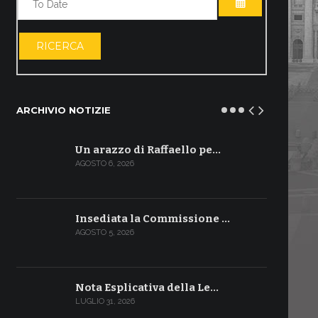
APRI IL CALE
RICERCA
ARCHIVIO NOTIZIE
Un arazzo di Raffaello pe…
AGOSTO 6, 2026
Insediata la Commissione …
AGOSTO 5, 2026
Nota Esplicativa della Le…
LUGLIO 31, 2026