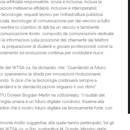
nza artificiale responsabile, sicura e inclusiva, inclusa la
zioni metaverse affidabili, inclusive e interoperabili;
tecnologie; requisiti tecnici per l’infrastruttura pubblica
atizzata, tecnologie di comunicazione per dal veicolo-a-tutto
nsentire lo scambio di dati tra un veicolo e l’ambiente
di comunicazione ibrido, composto da comunicazioni dedicate
e le informazioni sulla posizione del chiamante dai telefoni
 la preparazione di studenti e giovani professionisti come la
glioramento ed evoluzione continua per soddisfare nuovi
ente del WTSA-24, ha dichiarato che: “Guardando al futuro,
o spianeranno la strada per innovazioni rivoluzionarie,
 mondo. Si dice che la tecnologia continuerà sempre a
 standard e le standardizzazioni seguano il suo ritmo”.
ITU Doreen Bogdan-Martin ha sottolineato: “I risultati del
iglia umana e un futuro digitale condiviso. Insieme alla
tire che il nostro futuro digitale sia tecnicamente forte, con
onia molto suggestiva, alla quale hanno partecipato, tra gli
el WTSA-24, e Shri Jyotiraditya M. Scindia, Ministro delle