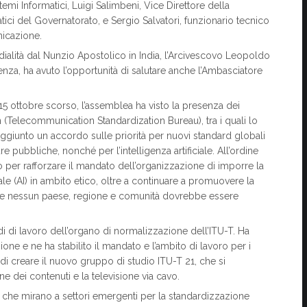
emi Informatici, Luigi Salimbeni, Vice Direttore della
ici del Governatorato, e Sergio Salvatori, funzionario tecnico
nicazione.
ialità dal Nunzio Apostolico in India, l’Arcivescovo Leopoldo
enza, ha avuto l’opportunità di salutare anche l’Ambasciatore
 15 ottobre scorso, l’assemblea ha visto la presenza dei
(Telecommunication Standardization Bureau), tra i quali lo
o raggiunto un accordo sulle priorità per nuovi standard globali
re pubbliche, nonché per l’intelligenza artificiale. All’ordine
o per rafforzare il mandato dell’organizzazione di imporre la
iale (AI) in ambito etico, oltre a continuare a promuovere la
o che nessun paese, regione e comunità dovrebbe essere
odi di lavoro dell’organo di normalizzazione dell’ITU-T. Ha
one e ne ha stabilito il mandato e l’ambito di lavoro per i
i di creare il nuovo gruppo di studio ITU-T 21, che si
ne dei contenuti e la televisione via cavo.
, che mirano a settori emergenti per la standardizzazione