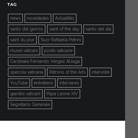
TAG
news
novedades
Actualités
santo del giorno
saint of the day
santo del día
saint du jour
Suor Raffaella Petrini
musei vaticani
poste vaticane
Cardinale Fernando Vérgez Alzaga
specola vaticana
Patrons of the Arts
interviste
YouTube
entretiens
interviews
giardini vaticani
Papa Leone XIV
Segretario Generale