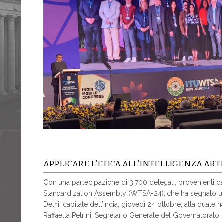
APPLICARE L’ETICA ALL’INTELLIGENZA ART
Con una partecipazione di 3.700 delegati, provenienti d
Standardization Assembly (WTSA-24), che ha segnato un 
Delhi, capitale dell’India, giovedì 24 ottobre, alla quale
Raffaella Petrini, Segretario Generale del Governatorato