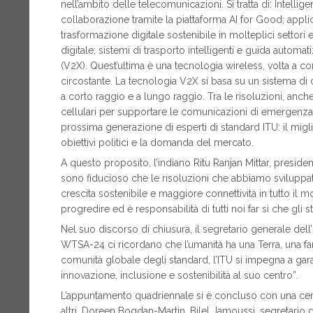
nell’ambito delle telecomunicazioni. Si tratta di: Intellige
collaborazione tramite la piattaforma AI for Good; applica
trasformazione digitale sostenibile in molteplici settori e 
digitale; sistemi di trasporto intelligenti e guida autom
(V2X). Quest’ultima è una tecnologia wireless, volta a co
circostante. La tecnologia V2X si basa su un sistema 
a corto raggio e a lungo raggio. Tra le risoluzioni, anch
cellulari per supportare le comunicazioni di emergenza;
prossima generazione di esperti di standard ITU: il mi
obiettivi politici e la domanda del mercato.
A questo proposito, l’indiano Ritu Ranjan Mittar, presid
sono fiducioso che le risoluzioni che abbiamo sviluppat
crescita sostenibile e maggiore connettività in tutto il
progredire ed è responsabilità di tutti noi far sì che gli
Nel suo discorso di chiusura, il segretario generale dell’
WTSA-24 ci ricordano che l’umanità ha una Terra, una fam
comunità globale degli standard, l’ITU si impegna a garan
innovazione, inclusione e sostenibilità al suo centro”.
L’appuntamento quadriennale si è concluso con una cerim
altri, Doreen Bogdan-Martin, Bilel Jamoussi, segretario d