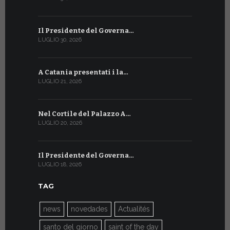
Il Presidente del Governa…
Tre emiss
LUGLIO 30, 2026
LUGLIO 10, 20
A Catania presentati i la…
A Ginevra 
LUGLIO 21, 2026
LUGLIO 9, 202
Nel Cortile del Palazzo A…
A Ginevra
LUGLIO 20, 2026
LUGLIO 9, 202
Il Presidente del Governa…
Il Messagg
LUGLIO 18, 2026
LUGLIO 8, 202
TAG
news
novedades
Actualités
santo del giorno
saint of the day