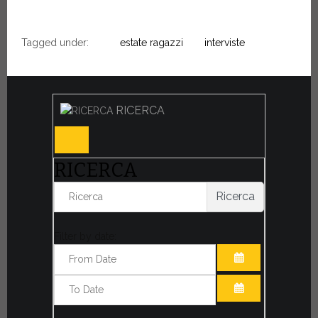
Tagged under:
estate ragazzi
interviste
RICERCA
RICERCA
Ricerca
Filter by date:
APRI IL CALE
APRI IL CALE