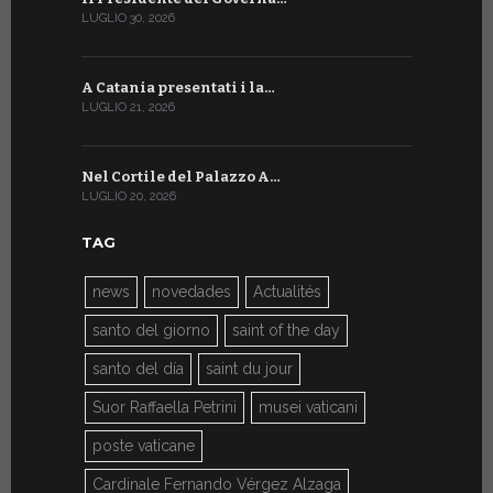
LUGLIO 30, 2026
LUGLIO 10, 20
A Catania presentati i la…
A Ginevra 
LUGLIO 21, 2026
LUGLIO 9, 202
Nel Cortile del Palazzo A…
A Ginevra
LUGLIO 20, 2026
LUGLIO 9, 202
TAG
news
novedades
Actualités
santo del giorno
saint of the day
santo del día
saint du jour
Suor Raffaella Petrini
musei vaticani
poste vaticane
Cardinale Fernando Vérgez Alzaga