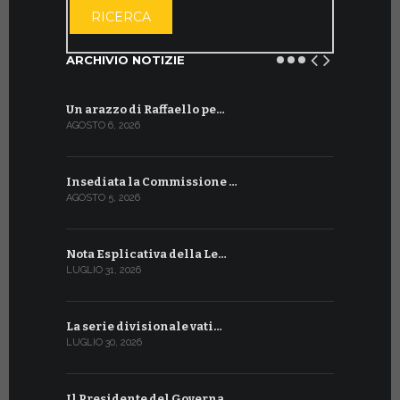
RICERCA
ARCHIVIO NOTIZIE
Un arazzo di Raffaello pe…
Il Preside
AGOSTO 6, 2026
LUGLIO 18, 20
Insediata la Commissione …
La Farmaci
AGOSTO 5, 2026
LUGLIO 17, 20
Nota Esplicativa della Le…
Siglato ac
LUGLIO 31, 2026
LUGLIO 13, 20
La serie divisionale vati…
A Ginevra 
LUGLIO 30, 2026
LUGLIO 13, 20
Il Presidente del Governa…
Tre emiss