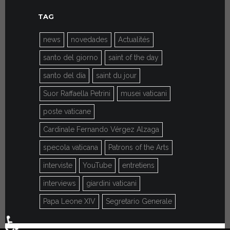
TAG
news
novedades
Actualités
santo del giorno
saint of the day
santo del día
saint du jour
Suor Raffaella Petrini
musei vaticani
poste vaticane
Cardinale Fernando Vérgez Alzaga
specola vaticana
Patrons of the Arts
interviste
YouTube
entretiens
interviews
giardini vaticani
Papa Leone XIV
Segretario Generale
♿