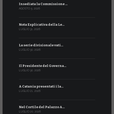
Insediata la Commissione …
La Farmaci
AGOSTO 5, 2026
LUGLIO 17, 20
Nota Esplicativa della Le…
Siglato ac
LUGLIO 31, 2026
LUGLIO 13, 20
La serie divisionale vati…
A Ginevra 
LUGLIO 30, 2026
LUGLIO 13, 20
Il Presidente del Governa…
Tre emiss
LUGLIO 30, 2026
LUGLIO 10, 20
A Catania presentati i la…
A Ginevra 
LUGLIO 21, 2026
LUGLIO 9, 202
Nel Cortile del Palazzo A…
A Ginevra
LUGLIO 20, 2026
LUGLIO 9, 202