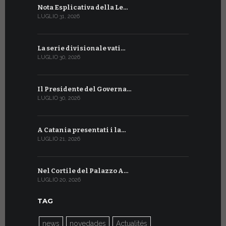
Nota Esplicativa della Le…
Siglato ac
LUGLIO 31, 2026
LUGLIO 13, 20
La serie divisionale vati…
A Ginevra 
LUGLIO 30, 2026
LUGLIO 13, 20
Il Presidente del Governa…
Tre emiss
LUGLIO 30, 2026
LUGLIO 10, 20
A Catania presentati i la…
A Ginevra 
LUGLIO 21, 2026
LUGLIO 9, 202
Nel Cortile del Palazzo A…
A Ginevra
LUGLIO 20, 2026
LUGLIO 9, 202
TAG
news
novedades
Actualités