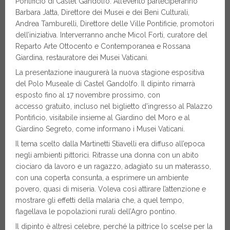
Pontificio di Castel Gandolfo. All’evento parteciperanno
Barbara Jatta, Direttore dei Musei e dei Beni Culturali,
Andrea Tamburelli, Direttore delle Ville Pontificie, promotori
dell’iniziativa. Interverranno anche Micol Forti, curatore del
Reparto Arte Ottocento e Contemporanea e Rossana
Giardina, restauratore dei Musei Vaticani.
La presentazione inaugurerà la nuova stagione espositiva
del Polo Museale di Castel Gandolfo. Il dipinto rimarrà
esposto fino al 17 novembre prossimo, con
accesso gratuito, incluso nel biglietto d’ingresso al Palazzo
Pontificio, visitabile insieme al Giardino del Moro e al
Giardino Segreto, come informano i Musei Vaticani.
Il tema scelto dalla Martinetti Stiavelli era diffuso all’epoca
negli ambienti pittorici. Ritrasse una donna con un abito
ciociaro da lavoro e un ragazzo, adagiato su un materasso,
con una coperta consunta, a esprimere un ambiente
povero, quasi di miseria. Voleva così attirare l’attenzione e
mostrare gli effetti della malaria che, a quel tempo,
flagellava le popolazioni rurali dell’Agro pontino.
Il dipinto è altresì celebre, perché la pittrice lo scelse per la