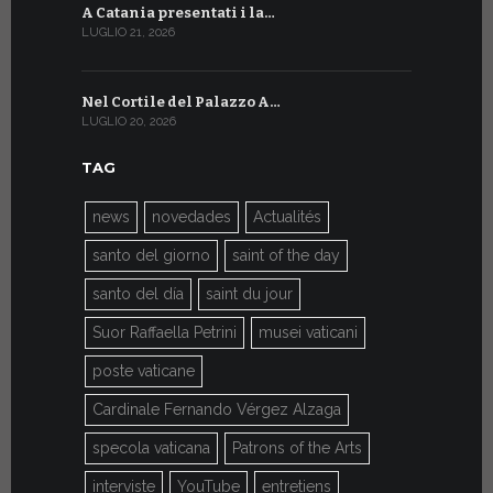
A Catania presentati i la…
A Ginevra 
LUGLIO 21, 2026
LUGLIO 9, 202
Nel Cortile del Palazzo A…
A Ginevra
LUGLIO 20, 2026
LUGLIO 9, 202
TAG
news
novedades
Actualités
santo del giorno
saint of the day
santo del día
saint du jour
Suor Raffaella Petrini
musei vaticani
poste vaticane
Cardinale Fernando Vérgez Alzaga
specola vaticana
Patrons of the Arts
interviste
YouTube
entretiens