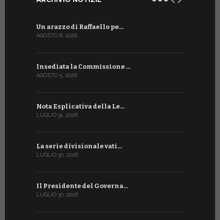
Un arazzo di Raffaello pe…
Il Preside
AGOSTO 6, 2026
LUGLIO 18, 20
Insediata la Commissione …
La Farmaci
AGOSTO 5, 2026
LUGLIO 17, 20
Nota Esplicativa della Le…
Siglato ac
LUGLIO 31, 2026
LUGLIO 13, 20
La serie divisionale vati…
A Ginevra 
LUGLIO 30, 2026
LUGLIO 13, 20
Il Presidente del Governa…
Tre emiss
LUGLIO 30, 2026
LUGLIO 10, 20