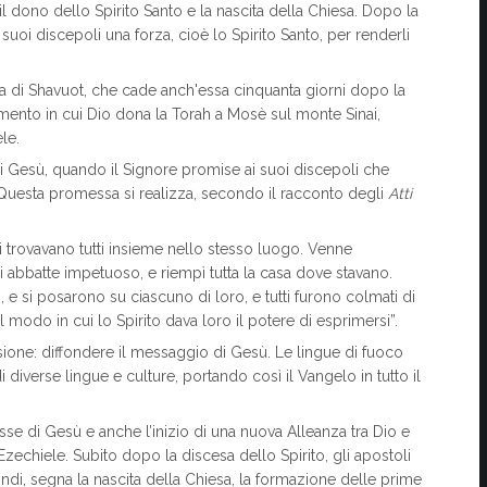
dono dello Spirito Santo e la nascita della Chiesa. Dopo la
uoi discepoli una forza, cioè lo Spirito Santo, per renderli
ica di Shavuot, che cade anch'essa cinquanta giorni dopo la
momento in cui Dio dona la Torah a Mosè sul monte Sinai,
le.
i Gesù, quando il Signore promise ai suoi discepoli che
. Questa promessa si realizza, secondo il racconto degli
Atti
i trovavano tutti insieme nello stesso luogo. Venne
i abbatte impetuoso, e riempì tutta la casa dove stavano.
e si posarono su ciascuno di loro, e tutti furono colmati di
l modo in cui lo Spirito dava loro il potere di esprimersi”.
one: diffondere il messaggio di Gesù. Le lingue di fuoco
iverse lingue e culture, portando così il Vangelo in tutto il
 di Gesù e anche l’inizio di una nuova Alleanza tra Dio e
zechiele. Subito dopo la discesa dello Spirito, gli apostoli
ndi, segna la nascita della Chiesa, la formazione delle prime