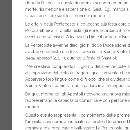
dopo la Pasqua. In questa ricorrenza si commemorano il 
morte, risurrezione e ascensione di Gesù, Egli manda ai s
capaci di essere suoi testimoni nel mondo.
Le origini della Pentecoste si collegano alla festa ebra
Pasqua ebraica. In quella festa, gli ebrei ricordano il 
evento che sancisce l’Alleanza tra Dio e il popolo d’Israe
La Pentecoste avvenne dieci giorni dopo l’Ascensione d
avrebbero ricevuto una forza speciale: lo Spirito Santo
degli Apostoli
(2, 1-4), durante la festa di Shavuot:
“Mentre stava compiendosi il giorno della Pentecoste, s
all'improvviso dal cielo un fragore, quasi un vento che s
Apparvero loro lingue come di fuoco, che si dividevano, 
Spirito Santo e cominciarono a parlare in altre lingue, ne
Da quel momento, gli Apostoli ricevono una nuova missi
rappresentano la capacità di comunicare con persone di d
mondo.
Questo evento rappresenta il compimento delle promesse
l’umanità, così come annunciato dai profeti Geremia ed E
cominciano a predicare e battezzare. La Pentecoste, qui