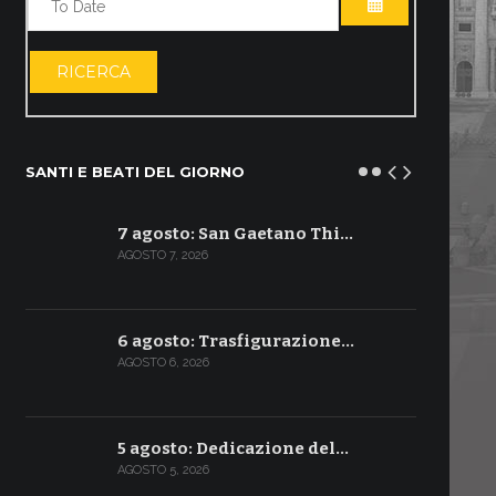
APRI IL CALE
RICERCA
SANTI E BEATI DEL GIORNO
7 agosto: San Gaetano Thi…
AGOSTO 7, 2026
6 agosto: Trasfigurazione…
AGOSTO 6, 2026
5 agosto: Dedicazione del…
AGOSTO 5, 2026