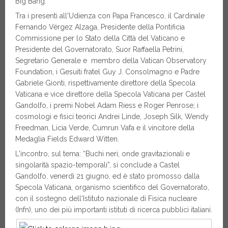
Big Bang.
Tra i presenti all'Udienza con Papa Francesco, il Cardinale
Fernando Vérgez Alzaga, Presidente della Pontificia
Commissione per lo Stato della Città del Vaticano e
Presidente del Governatorato, Suor Raffaella Petrini,
Segretario Generale e membro della Vatican Observatory
Foundation, i Gesuiti fratel Guy J. Consolmagno e Padre
Gabriele Gionti, rispettivamente direttore della Specola
Vaticana e vice direttore della Specola Vaticana per Castel
Gandolfo, i premi Nobel Adam Riess e Roger Penrose; i
cosmologi e fisici teorici Andrei Linde, Joseph Silk, Wendy
Freedman, Licia Verde, Cumrun Vafa e il vincitore della
Medaglia Fields Edward Witten.
L'incontro, sul tema: “Buchi neri, onde gravitazionali e
singolarità spazio-temporali”, si conclude a Castel
Gandolfo, venerdì 21 giugno, ed è stato promosso dalla
Specola Vaticana, organismo scientifico del Governatorato,
con il sostegno dell'Istituto nazionale di Fisica nucleare
(Infn), uno dei più importanti istituti di ricerca pubblici italiani.