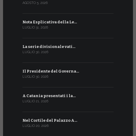
AGOSTO 5, 2026
LUGLIO 17, 20
Nota Esplicativa della Le…
Siglato ac
LUGLIO 31, 2026
LUGLIO 13, 20
La serie divisionale vati…
A Ginevra 
LUGLIO 30, 2026
LUGLIO 13, 20
Il Presidente del Governa…
Tre emiss
LUGLIO 30, 2026
LUGLIO 10, 20
A Catania presentati i la…
A Ginevra 
LUGLIO 21, 2026
LUGLIO 9, 202
Nel Cortile del Palazzo A…
A Ginevra
LUGLIO 20, 2026
LUGLIO 9, 202