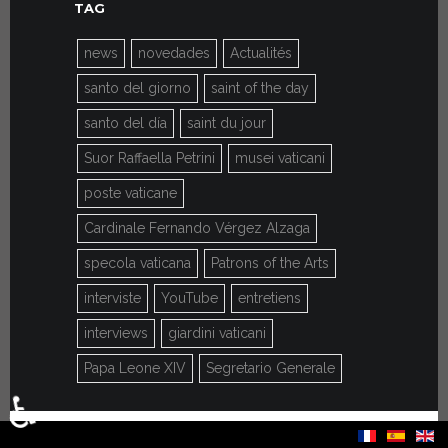
TAG
news
novedades
Actualités
santo del giorno
saint of the day
santo del día
saint du jour
Suor Raffaella Petrini
musei vaticani
poste vaticane
Cardinale Fernando Vérgez Alzaga
specola vaticana
Patrons of the Arts
interviste
YouTube
entretiens
interviews
giardini vaticani
Papa Leone XIV
Segretario Generale
♿
Seleziona la tua lingua