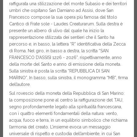
raffigurata una stilizzazione del monte Subasio e dei territori
umbri che ospitano San Damiano ad Assisi, dove San
Francesco compose la sua opera più famosa dal titolo
Cantico di Frate sole - Laudes Creaturarum. Sulla destra è
presente un albero di ulivo dal quale ha inizio la
rappresentazione stilizzata dei sentieri che il Santo ha
percorso e, in basso, la lettera “R” identificativa della Zecca
di Roma. Nel giro, in basso a destra, la scritta “SAN
FRANCESCO D’ASSISI 1226 - 2026”, rispettivamente, anno
della morte del Santo e anno di emissione della moneta.
Sulla sinistra è posta la scritta “REPUBBLICA DI SAN
MARINO”. In basso, sulla sinistra, il monogramma “MB”, firma
dell’autore.
Sul rovescio della moneta della Repubblica di San Marino:
la composizione pone al centro la raffigurazione del TAU,
segno profondamente legato alla spiritualità francescana,
con i quattro elementi fondamentali della natura: vento,
acqua, fuoco e terra, in un equilibrio simbolico che richiama
l’armonia del creato. L’insieme evoca un messaggio
universale di rispetto e custodia dell’ambiente, in cui San