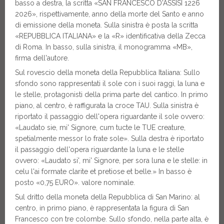
basso a destra, la scritta «SAN FRANCESCO D'ASSISI 1226
2026», rispettivamente, anno della morte del Santo e anno
di emissione della moneta. Sulla sinistra è posta la scritta
«REPUBBLICA ITALIANA» e la «R» identificativa della Zecca
di Roma. In basso, sulla sinistra, il monogramma «MB»,
firma dell'autore.
Sul rovescio della moneta della Repubblica Italiana: Sullo
sfondo sono rappresentati il sole con i suoi raggi, la luna e
le stelle, protagonisti della prima parte del cantico. In primo
piano, al centro, è raffigurata la croce TAU. Sulla sinistra è
riportato il passaggio dell'opera riguardante il sole ovvero:
«Laudato sie, mi' Signore, cum tucte le TUE creature,
spetialmente messor lo frate sole». Sulla destra è riportato
il passaggio dell'opera riguardante la luna e le stelle
ovvero: «Laudato si', mi' Signore, per sora luna e le stelle: in
celu l'ai formate clarite et pretiose et belle.» In basso è
posto «0,75 EURO». valore nominale.
Sul dritto della moneta della Repubblica di San Marino: al
centro, in primo piano, è rappresentata la figura di San
Francesco con tre colombe. Sullo sfondo, nella parte alta, è