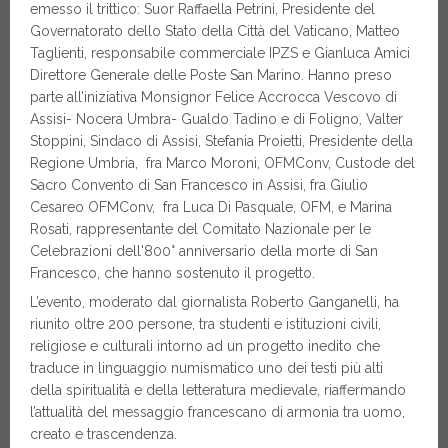
emesso il trittico: Suor Raffaella Petrini, Presidente del
Governatorato dello Stato della Città del Vaticano, Matteo
Taglienti, responsabile commerciale IPZS e Gianluca Amici
Direttore Generale delle Poste San Marino. Hanno preso
parte all’iniziativa Monsignor Felice Accrocca Vescovo di
Assisi- Nocera Umbra- Gualdo Tadino e di Foligno, Valter
Stoppini, Sindaco di Assisi, Stefania Proietti, Presidente della
Regione Umbria, fra Marco Moroni, OFMConv, Custode del
Sacro Convento di San Francesco in Assisi, fra Giulio
Cesareo OFMConv, fra Luca Di Pasquale, OFM, e Marina
Rosati, rappresentante del Comitato Nazionale per le
Celebrazioni dell'800° anniversario della morte di San
Francesco, che hanno sostenuto il progetto.
L’evento, moderato dal giornalista Roberto Ganganelli, ha
riunito oltre 200 persone, tra studenti e istituzioni civili,
religiose e culturali intorno ad un progetto inedito che
traduce in linguaggio numismatico uno dei testi più alti
della spiritualità e della letteratura medievale, riaffermando
l’attualità del messaggio francescano di armonia tra uomo,
creato e trascendenza.