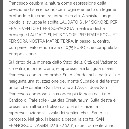
Francesco celebra la natura come espressione della
creazione divina e riconosce in ogni elemento un legame
profondo e fraterno tra uomo e creato. A sinistra, lungo il
bordo, si sviluppa la scritta LAUDATO SI’, MI’ SIGNORE, PER
FRATE VENTO ET PER SOR’ACQUA, mentre a destra
prosegue LAUDATO SI’, MI’ SIGNORE, PER FRATE FOCU ET
PER SORA NOSTRA MATRE TERRA. In basso, al centro,
compare il valore nominale di 0,75 EURO, che completa la
composizione.
Sul dritto della moneta dello Stato della Città del Vaticano:
al centro, in primo piano, è rappresentata la figura di San
Francesco con tre colombe. Sullo sfondo, nella parte alta, è
raffigurata una stilizzazione del monte Subasio e dei territori
umbri che ospitano San Damiano ad Assisi, dove San
Francesco compose la sua opera più famosa dal titolo
Cantico di Frate sole - Laudes Creaturarum. Sulla destra è
presente un albero di ulivo dal quale ha inizio la
rappresentazione stilizzata dei sentieri che il Santo ha
percorso. Nel giro, in basso a destra, la scritta “SAN
FRANCESCO D’ASSISI 1226 - 2026”, rispettivamente, anno