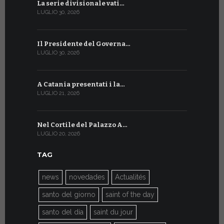
La serie divisionale vati…
A Ginevra 
LUGLIO 30, 2026
LUGLIO 13, 20
Il Presidente del Governa…
Tre emiss
LUGLIO 30, 2026
LUGLIO 10, 20
A Catania presentati i la…
A Ginevra 
LUGLIO 21, 2026
LUGLIO 9, 202
Nel Cortile del Palazzo A…
A Ginevra
LUGLIO 20, 2026
LUGLIO 9, 202
TAG
news
novedades
Actualités
santo del giorno
saint of the day
santo del día
saint du jour