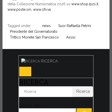
della Collezione Numismatica 2026 su
www.shop.ipzs.it
,
www.poste.sm
,
www.cfn.va
Tagged under:
news
Suor Raffaella Petrini
Presidente del Governatorato
Trittico Monete San Francesco
Assisi
RICERCA
RICERCA
Ricerca
Filter by date: