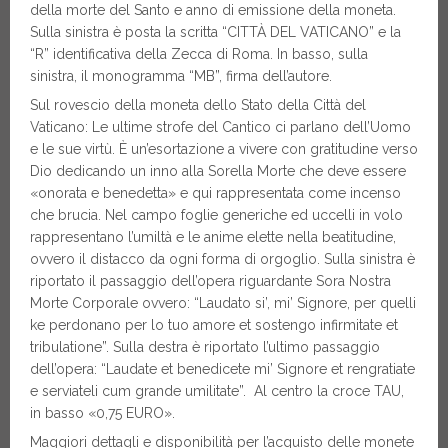
della morte del Santo e anno di emissione della moneta.
Sulla sinistra è posta la scritta “CITTÀ DEL VATICANO” e la
“R” identificativa della Zecca di Roma. In basso, sulla
sinistra, il monogramma “MB”, firma dell’autore.
Sul rovescio della moneta dello Stato della Città del
Vaticano: Le ultime strofe del Cantico ci parlano dell’Uomo
e le sue virtù. È un’esortazione a vivere con gratitudine verso
Dio dedicando un inno alla Sorella Morte che deve essere
«onorata e benedetta» e qui rappresentata come incenso
che brucia. Nel campo foglie generiche ed uccelli in volo
rappresentano l’umiltà e le anime elette nella beatitudine,
ovvero il distacco da ogni forma di orgoglio. Sulla sinistra è
riportato il passaggio dell’opera riguardante Sora Nostra
Morte Corporale ovvero: “Laudato si’, mi’ Signore, per quelli
ke perdonano per lo tuo amore et sostengo infirmitate et
tribulatione”. Sulla destra è riportato l’ultimo passaggio
dell’opera: “Laudate et benedicete mi’ Signore et rengratiate
e serviateli cum grande umilitate”. Al centro la croce TAU,
in basso «0,75 EURO».
Maggiori dettagli e disponibilità per l’acquisto delle monete