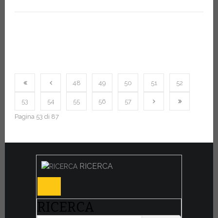
48
49
50
51
52
53
54
55
56
57
Pagina 53 di 87
RICERCA
RICERCA