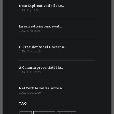
Nota Esplicativa della Le…
Siglato ac
LUGLIO 31, 2026
LUGLIO 13, 20
La serie divisionale vati…
A Ginevra 
LUGLIO 30, 2026
LUGLIO 13, 20
Il Presidente del Governa…
Tre emiss
LUGLIO 30, 2026
LUGLIO 10, 20
A Catania presentati i la…
A Ginevra 
LUGLIO 21, 2026
LUGLIO 9, 202
Nel Cortile del Palazzo A…
A Ginevra
LUGLIO 20, 2026
LUGLIO 9, 202
TAG