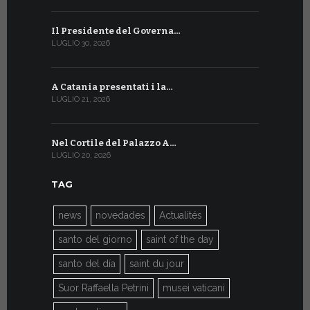
Il Presidente del Governa…
Tre emiss
LUGLIO 30, 2026
LUGLIO 10, 20
A Catania presentati i la…
A Ginevra 
LUGLIO 21, 2026
LUGLIO 9, 202
Nel Cortile del Palazzo A…
A Ginevra
LUGLIO 20, 2026
LUGLIO 9, 202
TAG
news
novedades
Actualités
santo del giorno
saint of the day
santo del día
saint du jour
Suor Raffaella Petrini
musei vaticani