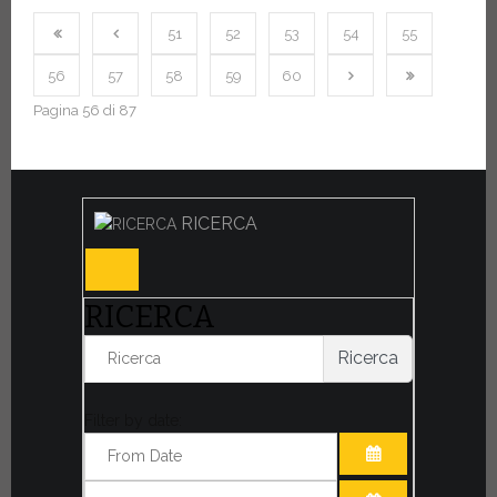
51
52
53
54
55
56
57
58
59
60
Pagina 56 di 87
RICERCA
RICERCA
Ricerca
Filter by date:
APRI IL CALE