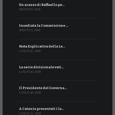
Un arazzo di Raffaello pe…
Il Preside
AGOSTO 6, 2026
LUGLIO 18, 20
Insediata la Commissione …
La Farmaci
AGOSTO 5, 2026
LUGLIO 17, 20
Nota Esplicativa della Le…
Siglato ac
LUGLIO 31, 2026
LUGLIO 13, 20
La serie divisionale vati…
A Ginevra 
LUGLIO 30, 2026
LUGLIO 13, 20
Il Presidente del Governa…
Tre emiss
LUGLIO 30, 2026
LUGLIO 10, 20
A Catania presentati i la…
A Ginevra 
LUGLIO 21, 2026
LUGLIO 9, 202