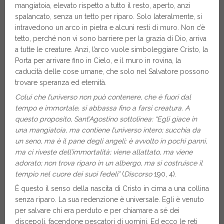
mangiatoia, elevato rispetto a tutto il resto, aperto, anzi
spalancato, senza un tetto per riparo. Solo lateralmente, si
intravedono un arco in pietra e alcuni resti di muro. Non c’è
tetto, perché non vi sono barriere per la grazia di Dio, arriva
a tutte le creature. Anzi, l’arco vuole simboleggiare Cristo, la
Porta per arrivare fino in Cielo, e il muro in rovina, la
caducità delle cose umane, che solo nel Salvatore possono
trovare speranza ed eternità.
Colui che l’universo non può contenere, che è fuori dal
tempo e immortale, si abbassa fino a farsi creatura. A
questo proposito, Sant’Agostino sottolinea: “Egli giace in
una mangiatoia, ma contiene l’universo intero; succhia da
un seno, ma è il pane degli angeli; è avvolto in pochi panni,
ma ci riveste dell’immortalità; viene allattato, ma viene
adorato; non trova riparo in un albergo, ma si costruisce il
tempio nel cuore dei suoi fedeli”
(
Discorso
190, 4).
È questo il senso della nascita di Cristo in cima a una collina
senza riparo. La sua redenzione è universale. Egli è venuto
per salvare chi era perduto e per chiamare a sé dei
discepoli, facendone pescatori di uomini. Ed ecco le reti