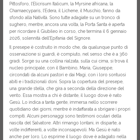
Pittosforo, l’Elicrisum Italicum, la Myrsine africana, la
Chamaecyparis, l’Edera, il Lichene, il Muschio, fanno da
sfondo alla Natività. Sono tutte adagiate su un tronco di
sughero, mentre, ancora una volta, la Porta Santa è aperta
per ricordare il Giubileo in corso, che termina il 6 gennaio
2026, solennità dell’Epifania del Signore.
Il presepe è costruito in modo che, da qualunque punto di
osservazione si guardi, è compiuto, nel senso che è a 360
gradi. Sorge su una collina rialzata, sulla cui cima, si trova il
nucleo principale, con il Bambino, Maria, Giuseppe,
circondati da alcuni pastori e dai Magi, con i loro sontuosi
abiti e i tradizionali doni. Sopra la copertura del presepe,
una grande stella, che gira a seconda della direzione del
vento. Essa mostra a chi è distante, il luogo dove è nato
Gesù. Lo indica a tanta gente, immersa nello scorrere
quotidiano dei giorni, mentre è indaffarata a sbrigare i propri
compiti. Alcuni personaggi sono testimoni oculari della
nascita del Salvatore. Altri rimango lontani, in disparte, a
volte indifferenti, a volte inconsapevoli. Ma Gesù è nato
anche per loro. Lo esprime il luogo dove è adagiato nella