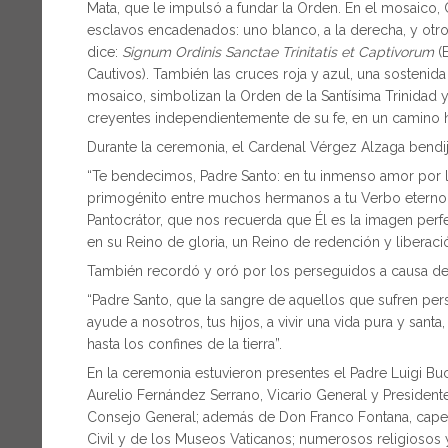
Mata, que le impulsó a fundar la Orden. En el mosaico,
esclavos encadenados: uno blanco, a la derecha, y otro 
dice:
Signum Ordinis Sanctae Trinitatis et Captivorum
(E
Cautivos). También las cruces roja y azul, una sostenid
mosaico, simbolizan la Orden de la Santísima Trinidad y
creyentes independientemente de su fe, en un camino ha
Durante la ceremonia, el Cardenal Vérgez Alzaga bendi
“Te bendecimos, Padre Santo: en tu inmenso amor por 
primogénito entre muchos hermanos a tu Verbo eterno,
Pantocrátor, que nos recuerda que Él es la imagen perf
en su Reino de gloria, un Reino de redención y liberació
También recordó y oró por los perseguidos a causa de 
“Padre Santo, que la sangre de aquellos que sufren perse
ayude a nosotros, tus hijos, a vivir una vida pura y sant
hasta los confines de la tierra”.
En la ceremonia estuvieron presentes el Padre Luigi Buc
Aurelio Fernández Serrano, Vicario General y Presidente 
Consejo General; además de Don Franco Fontana, capell
Civil y de los Museos Vaticanos; numerosos religiosos y 