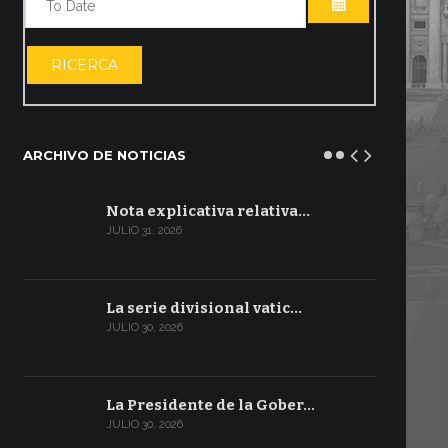
ABRIR EL CA
RICERCA
ARCHIVO DE NOTICIAS
Nota explicativa relativa…
JULIO 31, 2026
La serie divisional vatic…
JULIO 30, 2026
La Presidente de la Gober…
JULIO 30, 2026