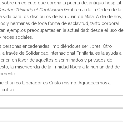
 sobre un edículo que corona la puerta del antiguo hospital.
anctae Trinitatis et Captivorum
(Emblema de la Orden de la
e vida para los discípulos de San Juan de Mata. A día de hoy,
anos y hermanas de toda forma de esclavitud, tanto corporal
altan ejemplos preocupantes en la actualidad: desde el uso de
y redes sociales.
s personas encadenadas, impidiéndoles ser libres. Otro
a través de Solidaridad Internacional Trinitaria, es la ayuda a
ienen en favor de aquellos discriminados y privados de
a esto, la misericordia de la Trinidad libera a la humanidad de
namente.
que el único Liberador es Cristo mismo. Agradecemos a
ciativa.