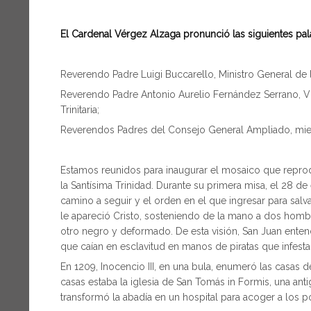
El Cardenal Vérgez Alzaga pronunció las siguientes pal
Reverendo Padre Luigi Buccarello, Ministro General de l
Reverendo Padre Antonio Aurelio Fernández Serrano, Vic
Trinitaria;
Reverendos Padres del Consejo General Ampliado, miemb
Estamos reunidos para inaugurar el mosaico que reprod
la Santísima Trinidad. Durante su primera misa, el 28 de
camino a seguir y el orden en el que ingresar para sa
le apareció Cristo, sosteniendo de la mano a dos homb
otro negro y deformado. De esta visión, San Juan entendi
que caían en esclavitud en manos de piratas que infest
En 1209, Inocencio III, en una bula, enumeró las casas d
casas estaba la iglesia de San Tomás in Formis, una ant
transformó la abadía en un hospital para acoger a los p