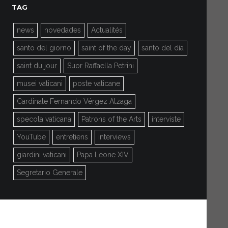
TAG
news
novedades
Actualités
santo del giorno
saint of the day
santo del día
saint du jour
Suor Raffaella Petrini
musei vaticani
poste vaticane
Cardinale Fernando Vérgez Alzaga
specola vaticana
Patrons of the Arts
interviste
YouTube
entretiens
interviews
giardini vaticani
Papa Leone XIV
Segretario Generale