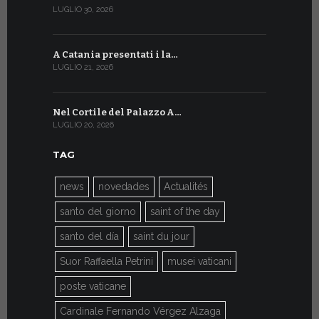
LUGLIO 30, 2026
LUGLIO 10, 20
A Catania presentati i la…
A Ginevra 
LUGLIO 21, 2026
LUGLIO 9, 202
Nel Cortile del Palazzo A…
A Ginevra
LUGLIO 20, 2026
LUGLIO 9, 202
TAG
news
novedades
Actualités
santo del giorno
saint of the day
santo del día
saint du jour
Suor Raffaella Petrini
musei vaticani
poste vaticane
Cardinale Fernando Vérgez Alzaga