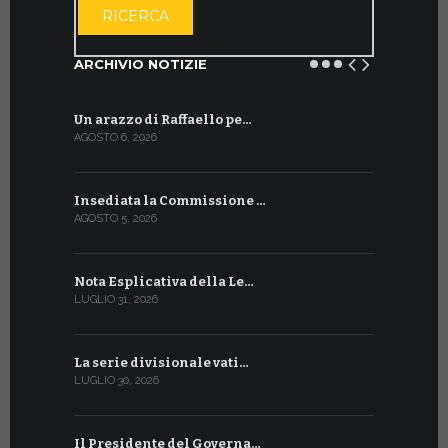
RICERCA
ARCHIVIO NOTIZIE
Un arazzo di Raffaello pe…
Il Preside
AGOSTO 6, 2026
LUGLIO 18, 20
Insediata la Commissione …
La Farmaci
AGOSTO 5, 2026
LUGLIO 17, 20
Nota Esplicativa della Le…
Siglato ac
LUGLIO 31, 2026
LUGLIO 13, 20
La serie divisionale vati…
A Ginevra 
LUGLIO 30, 2026
LUGLIO 13, 20
Il Presidente del Governa…
Tre emiss