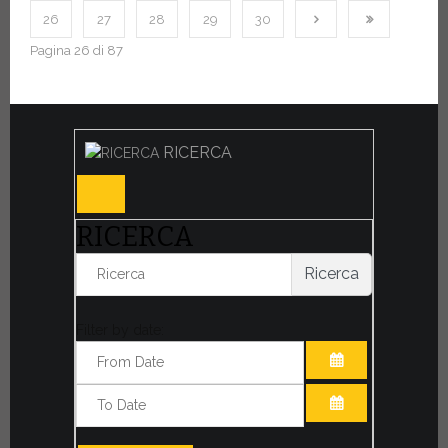
26
27
28
29
30
Pagina 26 di 87
RICERCA
RICERCA
Ricerca
Filter by date:
APRI IL CALE
APRI IL CALE