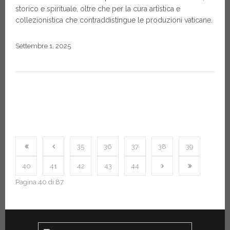
storico e spirituale, oltre che per la cura artistica e
collezionistica che contraddistingue le produzioni vaticane.
Settembre 1, 2025
35
36
37
38
39
40
41
42
43
44
Pagina 40 di 87