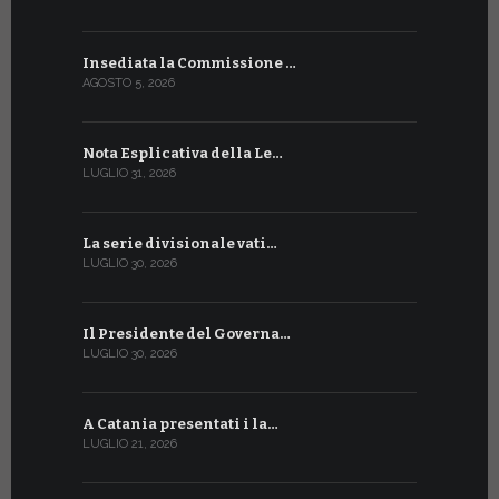
Insediata la Commissione …
La Farmaci
AGOSTO 5, 2026
LUGLIO 17, 20
Nota Esplicativa della Le…
Siglato ac
LUGLIO 31, 2026
LUGLIO 13, 20
La serie divisionale vati…
A Ginevra 
LUGLIO 30, 2026
LUGLIO 13, 20
Il Presidente del Governa…
Tre emiss
LUGLIO 30, 2026
LUGLIO 10, 20
A Catania presentati i la…
A Ginevra 
LUGLIO 21, 2026
LUGLIO 9, 202