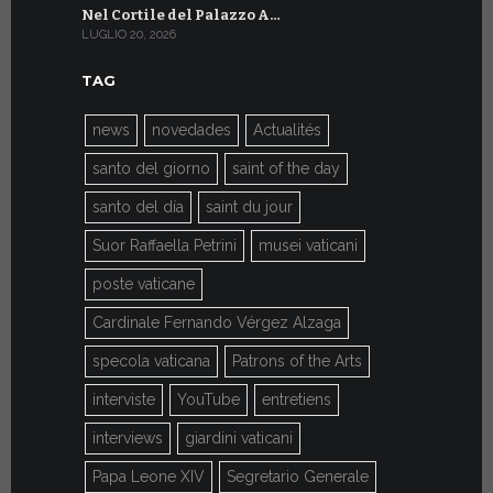
Nel Cortile del Palazzo A…
A Ginevra
LUGLIO 20, 2026
LUGLIO 9, 202
TAG
news
novedades
Actualités
santo del giorno
saint of the day
santo del día
saint du jour
Suor Raffaella Petrini
musei vaticani
poste vaticane
Cardinale Fernando Vérgez Alzaga
specola vaticana
Patrons of the Arts
interviste
YouTube
entretiens
interviews
giardini vaticani
Papa Leone XIV
Segretario Generale