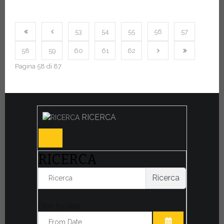
53
54
55
56
57
58
59
60
61
62
Pagina 58 di 87
RICERCA
RICERCA
Ricerca
Filter by date: