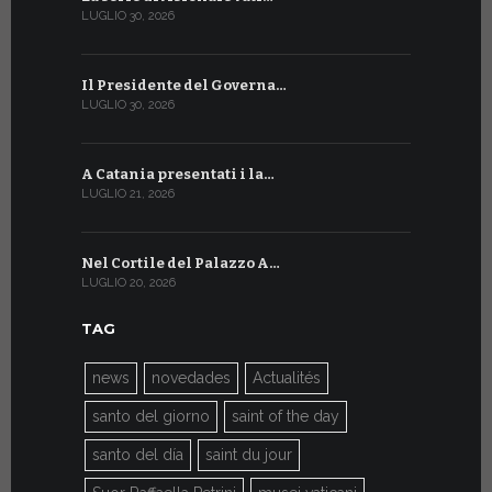
LUGLIO 30, 2026
LUGLIO 13, 20
Il Presidente del Governa…
Tre emiss
LUGLIO 30, 2026
LUGLIO 10, 20
A Catania presentati i la…
A Ginevra 
LUGLIO 21, 2026
LUGLIO 9, 202
Nel Cortile del Palazzo A…
A Ginevra
LUGLIO 20, 2026
LUGLIO 9, 202
TAG
news
novedades
Actualités
santo del giorno
saint of the day
santo del día
saint du jour