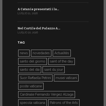
A Catania presentati i la…
A Ginevra 
LUGLIO 21, 2026
LUGLIO 9, 202
Nel Cortile del Palazzo A…
A Ginevra
LUGLIO 20, 2026
LUGLIO 9, 202
TAG
news
novedades
Actualités
santo del giorno
saint of the day
santo del día
saint du jour
Suor Raffaella Petrini
musei vaticani
poste vaticane
Cardinale Fernando Vérgez Alzaga
specola vaticana
Patrons of the Arts