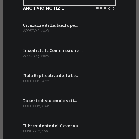
ARCHIVIO NOTIZIE
Un arazzo di Raffaello pe…
Il Preside
AGOSTO 6, 2026
LUGLIO 18, 20
Insediata la Commissione …
La Farmaci
AGOSTO 5, 2026
LUGLIO 17, 20
Nota Esplicativa della Le…
Siglato ac
LUGLIO 31, 2026
LUGLIO 13, 20
La serie divisionale vati…
A Ginevra 
LUGLIO 30, 2026
LUGLIO 13, 20
Il Presidente del Governa…
Tre emiss
LUGLIO 30, 2026
LUGLIO 10, 20