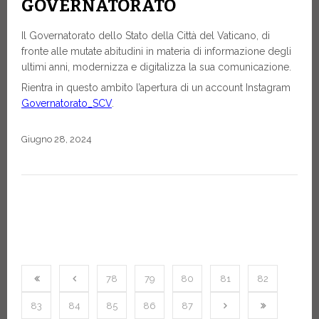
GOVERNATORATO
Il Governatorato dello Stato della Città del Vaticano, di
fronte alle mutate abitudini in materia di informazione degli
ultimi anni, modernizza e digitalizza la sua comunicazione.
Rientra in questo ambito l’apertura di un account Instagram
Governatorato_SCV
.
Giugno 28, 2024
78
79
80
81
82
83
84
85
86
87