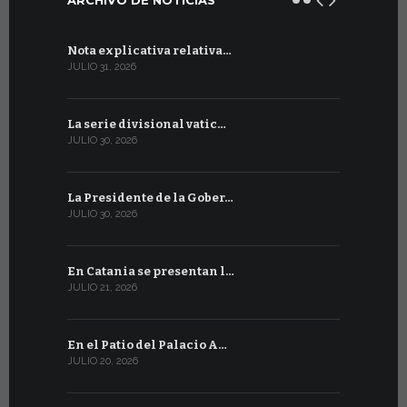
Nota explicativa relativa…
Firmado un
JULIO 31, 2026
JULIO 13, 202
La serie divisional vatic…
Concluyen
JULIO 30, 2026
JULIO 13, 202
La Presidente de la Gober…
Tres emis
JULIO 30, 2026
JULIO 10, 202
En Catania se presentan l…
En Ginebra
JULIO 21, 2026
JULIO 9, 2026
En el Patio del Palacio A…
En Ginebra
JULIO 20, 2026
JULIO 9, 2026