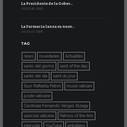
La Presidente de la Gober…
El mensaje
JULIO 18, 2026
JULIO 8, 2026
La Farmacia lanza su nuev…
Del 6 al 27 
JULIO 17, 2026
JULIO 7, 2026
TAG
news
novedades
Actualités
santo del giorno
saint of the day
santo del día
saint du jour
Suor Raffaella Petrini
musei vaticani
poste vaticane
Cardinale Fernando Vérgez Alzaga
specola vaticana
Patrons of the Arts
interviste
YouTube
entretiens