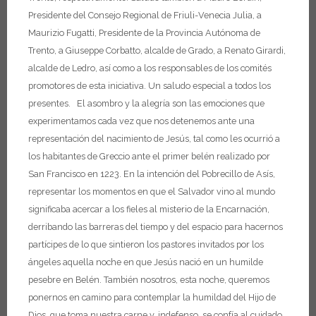
Presidente del Consejo Regional de Friuli-Venecia Julia,
a
Maurizio Fugatti, Presidente de la Provincia Autónoma de
Trento,
a Giuseppe Corbatto, alcalde de Grado,
a Renato Girardi,
alcalde de Ledro,
así como a los responsables de los comités
promotores de esta iniciativa.
Un saludo especial a todos los
presentes.
El asombro y la alegría son las emociones que
experimentamos cada vez que nos detenemos ante una
representación del nacimiento de Jesús, tal como les ocurrió a
los habitantes de Greccio ante el primer belén realizado por
San Francisco en 1223. En la intención del Pobrecillo de Asís,
representar los momentos en que el Salvador vino al mundo
significaba acercar a los fieles al misterio de la Encarnación,
derribando las barreras del tiempo y del espacio para hacernos
partícipes de lo que sintieron los pastores invitados por los
ángeles aquella noche en que Jesús nació en un humilde
pesebre en Belén.
También nosotros, esta noche, queremos
ponernos en camino para contemplar la humildad del Hijo de
Dios, que toma nuestra carne y, indefenso, se confía al cuidado