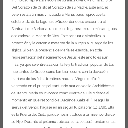
íntimo del Hijo encarnado y de su amor divino y humano” (48).
Del Corazón de Cristo al Corazón de su Madre. Este año, el
belén está aún más vinculado a María, pues reproduce la
célebre isla de la laguna de Grado, donde se encuentra el
Santuario de Barbana, uno de los lugares de culto más antiguos
dedicados a la Madre de Dios. Este santuario simboliza la
protección y la cercanía materna de la Virgen a lo largo de los
siglos. Si bien la presencia de María es esencial en toda
representación del nacimiento de Jesús, este año lo es aún
más, ya que se entrelaza con la fe y la tradición popular de los
habitantes de Grado, como también ocurre con la devoción
mariana de los fieles trentinos hacia la Virgen de Pinè,
venerada en el principal santuario mariano de la Archidiócesis
de Trento.
María es invocada como Puerta del Cielo desde el
momento en que respondió al Arcángel Gabriel: “He aquí la
sierva del Señor; hágase en mí según tu palabra” (Lc 1,38). Ella
es la Puerta del Cielo porque nos introduce a la misericordia de
su Hijo. Durante el próximo Jubileo, su papel será fundamental,