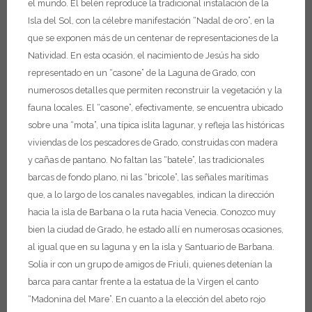
el mundo.
El belén reproduce la tradicional instalación de la
Isla del Sol, con la célebre manifestación “Nadal de oro”, en la
que se exponen más de un centenar de representaciones de la
Natividad. En esta ocasión, el nacimiento de Jesús ha sido
representado en un “casone” de la Laguna de Grado, con
numerosos detalles que permiten reconstruir la vegetación y la
fauna locales. El “casone”, efectivamente, se encuentra ubicado
sobre una “mota”, una típica islita lagunar, y refleja las históricas
viviendas de los pescadores de Grado, construidas con madera
y cañas de pantano. No faltan las “batele”, las tradicionales
barcas de fondo plano, ni las “bricole”, las señales marítimas
que, a lo largo de los canales navegables, indican la dirección
hacia la isla de Barbana o la ruta hacia Venecia.
Conozco muy
bien la ciudad de Grado, he estado allí en numerosas ocasiones,
al igual que en su laguna y en la isla y Santuario de Barbana.
Solía ir con un grupo de amigos de Friuli, quienes detenían la
barca para cantar frente a la estatua de la Virgen el canto
“Madonina del Mare”.
En cuanto a la elección del abeto rojo