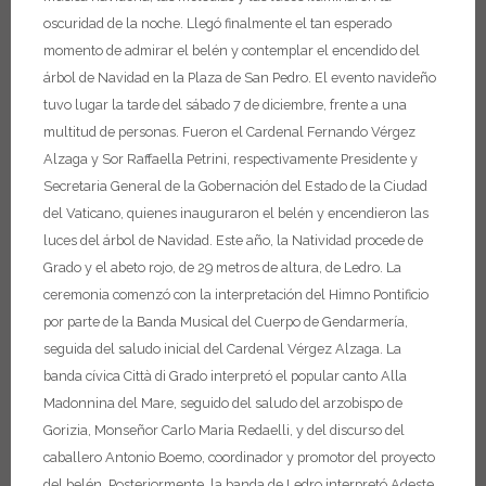
oscuridad de la noche. Llegó finalmente el tan esperado
momento de admirar el belén y contemplar el encendido del
árbol de Navidad en la Plaza de San Pedro. El evento navideño
tuvo lugar la tarde del sábado 7 de diciembre, frente a una
multitud de personas. Fueron el Cardenal Fernando Vérgez
Alzaga y Sor Raffaella Petrini, respectivamente Presidente y
Secretaria General de la Gobernación del Estado de la Ciudad
del Vaticano, quienes inauguraron el belén y encendieron las
luces del árbol de Navidad. Este año, la Natividad procede de
Grado y el abeto rojo, de 29 metros de altura, de Ledro.
La
ceremonia comenzó con la interpretación del Himno Pontificio
por parte de la Banda Musical del Cuerpo de Gendarmería,
seguida del saludo inicial del Cardenal Vérgez Alzaga. La
banda cívica Città di Grado interpretó el popular canto Alla
Madonnina del Mare, seguido del saludo del arzobispo de
Gorizia, Monseñor Carlo Maria Redaelli, y del discurso del
caballero Antonio Boemo, coordinador y promotor del proyecto
del belén.
Posteriormente, la banda de Ledro interpretó Adeste