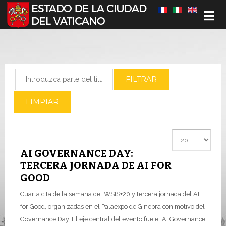
Seleccione su idioma
Introduzca parte del título
FILTRAR
LIMPIAR
Cantidad a most
AI GOVERNANCE DAY:
TERCERA JORNADA DE AI FOR
GOOD
Cuarta cita de la semana del WSIS+20 y tercera jornada del AI
for Good, organizadas en el Palaexpo de Ginebra con motivo del
Governance Day. El eje central del evento fue el AI Governance