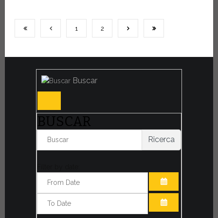
1
2
Buscar
BUSCAR
Ricerca
Filter by date:
ABRIR EL CAL