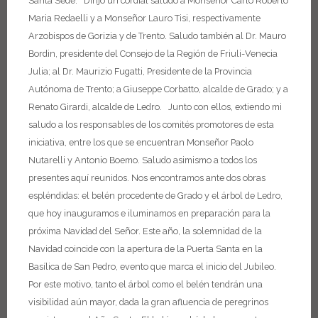
Santa Sede.
Dirijo un cordial saludo a Monseñor Carlo Roberto
Maria Redaelli y a Monseñor Lauro Tisi, respectivamente
Arzobispos de Gorizia y de Trento.
Saludo también al Dr. Mauro
Bordin, presidente del Consejo de la Región de Friuli-Venecia
Julia;
al Dr. Maurizio Fugatti, Presidente de la Provincia
Autónoma de Trento;
a Giuseppe Corbatto, alcalde de Grado;
y a
Renato Girardi, alcalde de Ledro.
Junto con ellos, extiendo mi
saludo a los responsables de los comités promotores de esta
iniciativa, entre los que se encuentran Monseñor Paolo
Nutarelli y Antonio Boemo.
Saludo asimismo a todos los
presentes aquí reunidos.
Nos encontramos ante dos obras
espléndidas: el belén procedente de Grado y el árbol de Ledro,
que hoy inauguramos e iluminamos en preparación para la
próxima Navidad del Señor.
Este año, la solemnidad de la
Navidad coincide con la apertura de la Puerta Santa en la
Basílica de San Pedro, evento que marca el inicio del Jubileo.
Por este motivo, tanto el árbol como el belén tendrán una
visibilidad aún mayor, dada la gran afluencia de peregrinos