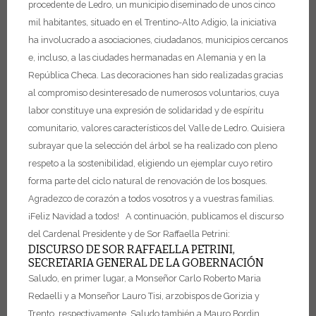
procedente de Ledro, un municipio diseminado de unos cinco
mil habitantes, situado en el Trentino-Alto Adigio, la iniciativa
ha involucrado a asociaciones, ciudadanos, municipios cercanos
e, incluso, a las ciudades hermanadas en Alemania y en la
República Checa. Las decoraciones han sido realizadas gracias
al compromiso desinteresado de numerosos voluntarios, cuya
labor constituye una expresión de solidaridad y de espíritu
comunitario, valores característicos del Valle de Ledro.
Quisiera
subrayar que la selección del árbol se ha realizado con pleno
respeto a la sostenibilidad, eligiendo un ejemplar cuyo retiro
forma parte del ciclo natural de renovación de los bosques.
Agradezco de corazón a todos vosotros y a vuestras familias.
¡Feliz Navidad a todos!
A continuación, publicamos el discurso
del Cardenal Presidente y de Sor Raffaella Petrini:
DISCURSO DE SOR RAFFAELLA PETRINI,
SECRETARIA GENERAL DE LA GOBERNACIÓN
Saludo, en primer lugar, a Monseñor Carlo Roberto Maria
Redaelli y a Monseñor Lauro Tisi, arzobispos de Gorizia y
Trento, respectivamente.
Saludo también a Mauro Bordin,