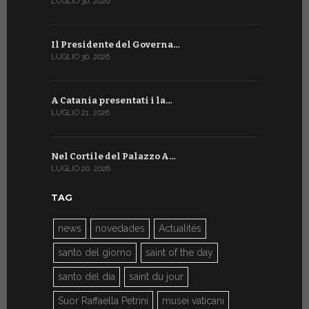
LUGLIO 30, 2026
LUGLIO 13, 20
Il Presidente del Governa…
Tre emiss
LUGLIO 30, 2026
LUGLIO 10, 20
A Catania presentati i la…
A Ginevra 
LUGLIO 21, 2026
LUGLIO 9, 202
Nel Cortile del Palazzo A…
A Ginevra
LUGLIO 20, 2026
LUGLIO 9, 202
TAG
news
novedades
Actualités
santo del giorno
saint of the day
santo del día
saint du jour
Suor Raffaella Petrini
musei vaticani