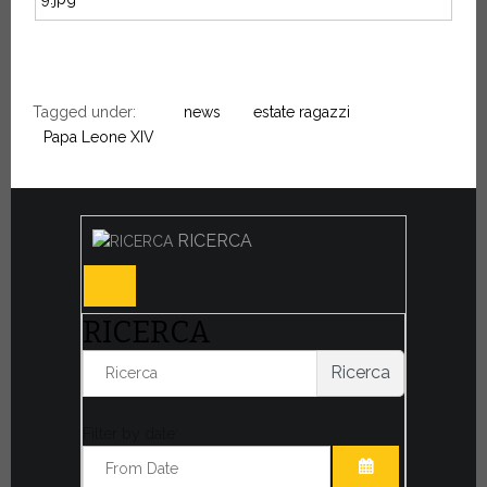
Tagged under:
news
estate ragazzi
Papa Leone XIV
RICERCA
RICERCA
Ricerca
Filter by date: