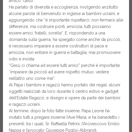
amico, Gesù”.
Ha parlato di diversità e accoglienza, rivolgendo anzitutto
alcune parole di benvenuto in inglese ai bambini ucraini, e
aggiungendo che “è importante rispettarci, non fermarsi alle
differenze, ma costruire ponti, amicizia, tutti possiamo
essere amici, fratelli, sorelle”. E, rispondendo a una
domanda sulla guerra, ha spiegato come anche da piccoli,
è necessario imparare a essere costruttori di pace e
amicizia, non entrare in guerra e battaglia, mai promuovere
odio e invidia:
“Gesù ci chiama ad essere tutti amici” perché è importante
“imparare da piccoli ad avere rispetto mutuo, vedere
nell’altro uno come me”.
Al Papa i bambini e ragazzi hanno portato dei regali, alcuni
oggetti realizzati da loro durante il centro estivo e gadget
dell’Estate Ragazzi, e disegni e opere da parte dei bambini
e ragazzi ucraini.
Al termine, dopo le foto fatte insieme, Papa Leone ha
invitato tutti a pregare insieme l’Ave Maria, e ha benedetto i
presenti, tra i quali, Sr. Raffaella Petrini, l’Arcivescovo Emilio
Nappa e l’avvocato Giuseppe Puglisi-Alibrandi,