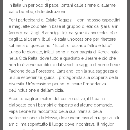
in Italia un periodo di pace, lontani dalle sirene di allarme,
dalle bombe, dalle distruzioni.
Per i partecipanti di Estate Ragazzi – con indosso cappellini
e magliette colorate in base al gruppo di età: dai 5 ai 6 anni
(verde), dai 7 agli 8 anni (giallo), dai 9 ai 10 anni (celeste) e
dagli 11 ai 13 anni (blu) - è stata un’occasione per riflettere
sul tema di quest’anno: “Tutt’altro, quando l’altro è tutto”.
Lungo le giornate, infatti, sono in compagnia di Kerek, nato
nella Città Retta, dove tutto è quadrato e lineare e ciò che
non lo è viene bandito, e dal vecchio saggio di nome Pepe,
Padrone della Foresteria. L’anziano, con la sua saggezza e
le sue esperienze, guida il protagonista alla scoperta della
diversità. Un’occasione per sottolineare l’importanza
dell’inclusione e dell’amicizia.
Accolto dagli animatori del centro estivo, il Papa ha
dialogato con i bambini e risposto ad alcune domande.
Papa Leone ha raccontato della sua infanzia, della
partecipazione alla Messa, dove incontrava altri ragazzi, altri
amici, ma soprattutto il luogo dove incontrava “il miglior