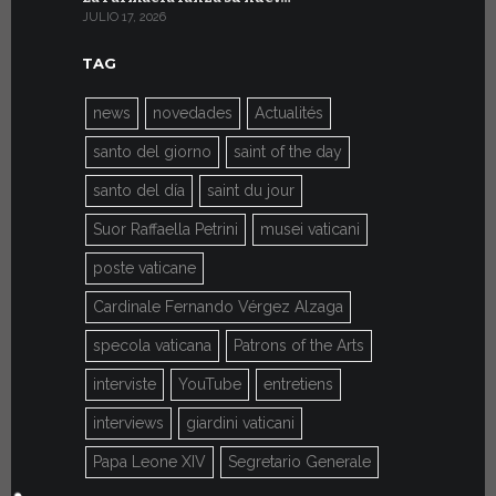
JULIO 17, 2026
JULIO 7, 2026
TAG
news
novedades
Actualités
santo del giorno
saint of the day
santo del día
saint du jour
Suor Raffaella Petrini
musei vaticani
poste vaticane
Cardinale Fernando Vérgez Alzaga
specola vaticana
Patrons of the Arts
interviste
YouTube
entretiens
interviews
giardini vaticani
Papa Leone XIV
Segretario Generale